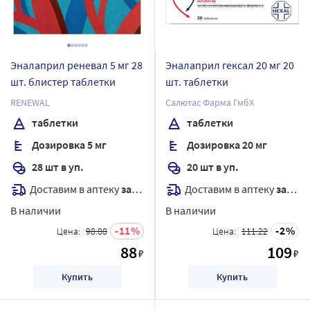
Эналаприл реневал 5 мг 28
Эналаприл гексал 20 мг 20
шт. блистер таблетки
шт. таблетки
RENEWAL
Салютас Фарма ГмбХ
таблетки
таблетки
Дозировка 5 мг
Дозировка 20 мг
28 шт в уп.
20 шт в уп.
Доставим в аптеку
завтра
Доставим в аптеку
завтра
В наличии
В наличии
11
2
Цена:
98.88
Цена:
111.22
88
109
₽
₽
Купить
Купить