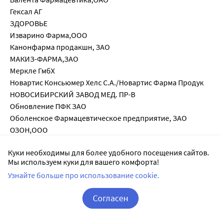
Гексал АГ
ЗДОРОВЬЕ
Изварино Фарма,ООО
Канонфарма продакшн, ЗАО
МАКИЗ-ФАРМА,ЗАО
Меркле ГмбХ
Новартис Консьюмер Хелс С.А./Новартис Фарма Продук
НОВОСИБИРСКИЙ ЗАВОД МЕД. ПР-В
Обновление ПФК ЗАО
Оболенское Фармацевтическое предприятие, ЗАО
ОЗОН,ООО
Органика ОАО
Куки необходимы для более удобного посещения сайтов.
Польфарма Фармацевтический завод С.А.
Мы используем куки для вашего комфорта!
Ранбакси Лабораториз Лимитед (Девас)
Узнайте больше про использование cookie.
Салютас Фарма ГмбХ
Синтез АКО ОАО
Согласен
Скопинский фармацевтический завод ЗАО
СКОПИНФАРМ
Корзина
Вход / Регистрация