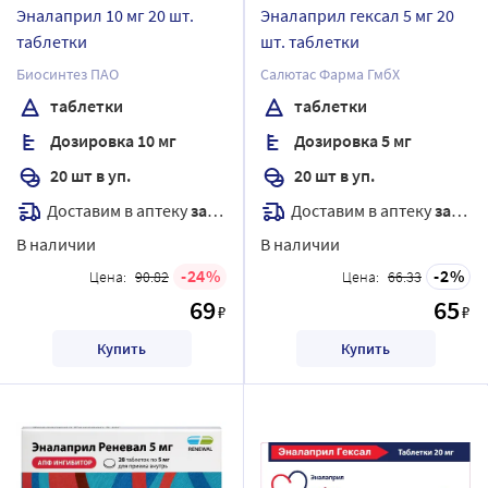
Эналаприл 10 мг 20 шт.
Эналаприл гексал 5 мг 20
таблетки
шт. таблетки
Биосинтез ПАО
Салютас Фарма ГмбХ
таблетки
таблетки
Дозировка 10 мг
Дозировка 5 мг
20 шт в уп.
20 шт в уп.
Доставим в аптеку
завтра
Доставим в аптеку
завтра
В наличии
В наличии
24
2
Цена:
90.82
Цена:
66.33
69
65
₽
₽
Купить
Купить