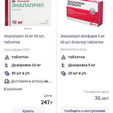
Эналаприл 10 мг 60 шт.
Эналаприл велфарм 5 мг
таблетки
20 шт. блистер таблетки
Пранафарм ООО
ВЕЛФАРМ-М ООО
таблетки
таблетки
Дозировка 10 мг
Дозировка 5 мг
60 шт в уп.
20 шт в уп.
Доставим в аптеку
завтра
В наличии
Последняя цена:
Цена:
36
.00
₽
247
₽
Сообщить о поступлении
Купить