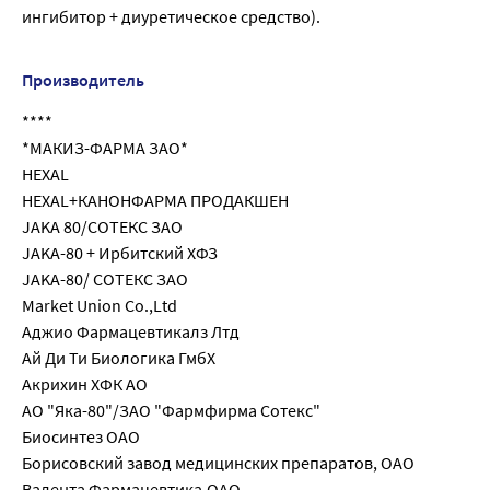
ингибитор + диуретическое средство).
Производитель
****
*МАКИЗ-ФАРМА ЗАО*
HEXAL
HEXAL+КАНОНФАРМА ПРОДАКШЕН
JAKA 80/СОТЕКС ЗАО
JAKA-80 + Ирбитский ХФЗ
JAKA-80/ СОТЕКС ЗАО
Market Union Co.,Ltd
Аджио Фармацевтикалз Лтд
Ай Ди Ти Биологика ГмбХ
Акрихин ХФК АО
АО "Яка-80"/ЗАО "Фармфирма Сотекс"
Биосинтез ОАО
Борисовский завод медицинских препаратов, ОАО
Валента Фармацевтика,ОАО