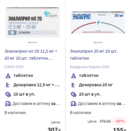
Эналаприл нл 20 12,5 мг +
Эналаприл 20 мг 20 шт.
20 мг 20 шт. таблетки
таблетки
блистер
ОЗОН ООО
Изварино Фарма ООО
таблетки
таблетки
Дозировка 12,5 мг + 20 мг
Дозировка 20 мг
20 шт в уп.
20 шт в уп.
Доставим в аптеку
завтра
Доставим в аптеку
завтра
В наличии
В наличии
10
Цена:
172.22
Цена:
307
155
₽
₽