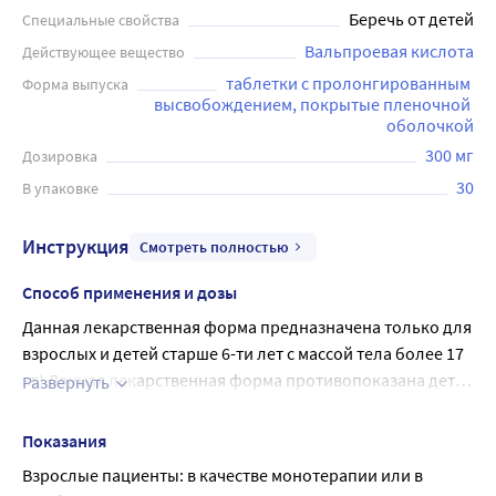
Беречь от детей
Специальные свойства
Вальпроевая кислота
Действующее вещество
таблетки с пролонгированным 
Форма выпуска
высвобождением, покрытые пленочной 
оболочкой
300 мг
Дозировка
30
В упаковке
Инструкция
Смотреть полностью
Способ применения и дозы
Данная лекарственная форма предназначена только для
взрослых и детей старше 6-ти лет с массой тела более 17
кг! Данная лекарственная форма противопоказана детям
Развернуть
младше 6 лет (риск попадания таблетки в дыхательные
детский возраст от 6 до 14 лет (масса тела 20-40 кг): 30
пути при глотании)! Энкорат хроно® представляет собой
мг вальпроевой кислоты/кг массы тела (600-1200 мг);
Показания
форму пролонгированного высвобождения
детский возраст от 14 до 18 лет (масса тела 40-60 кг):
Взрослые пациенты: в качестве монотерапии или в
действующего вещества. Пролонгированное
25 мг вальпроевой кислоты/кг массы тела (1000-1500