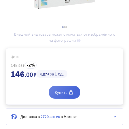
Внешний вид товара может отличаться от изображённого
на фотографии
Цена:
2
148
.98
₽
146
.00
за 1 ед.
₽
4
.87
₽
Купить
Доставка в
2720 аптек
в Москве