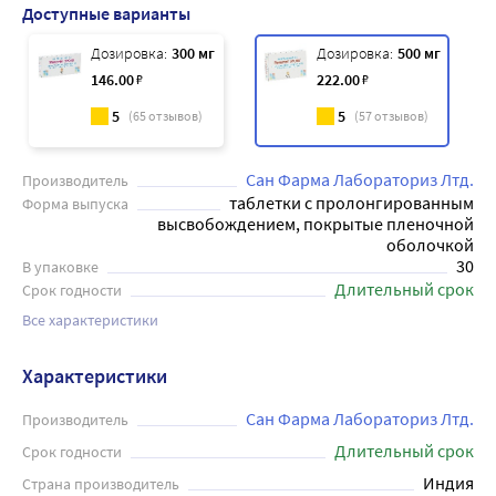
Доступные варианты
Дозировка:
300 мг
Дозировка:
500 мг
146
.00
₽
222
.00
₽
5
5
(
65
отзывов)
(
57
отзывов)
Сан Фарма Лабораториз Лтд.
Производитель
таблетки с пролонгированным
Форма выпуска
высвобождением, покрытые пленочной
оболочкой
30
В упаковке
Длительный срок
Срок годности
Все характеристики
Характеристики
Сан Фарма Лабораториз Лтд.
Производитель
Длительный срок
Срок годности
Индия
Страна производитель