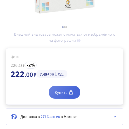
Внешний вид товара может отличаться от изображённого
на фотографии
Цена:
2
226
.53
₽
222
.00
за 1 ед.
₽
7
.40
₽
Купить
Доставка в
2716 аптек
в Москве