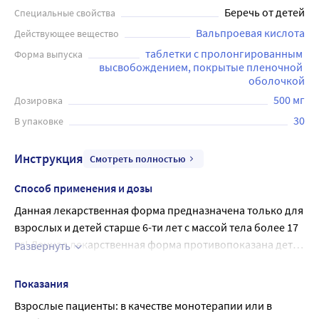
Беречь от детей
Специальные свойства
Вальпроевая кислота
Действующее вещество
таблетки с пролонгированным 
Форма выпуска
высвобождением, покрытые пленочной 
оболочкой
500 мг
Дозировка
30
В упаковке
Инструкция
Смотреть полностью
Способ применения и дозы
Данная лекарственная форма предназначена только для
взрослых и детей старше 6-ти лет с массой тела более 17
кг! Данная лекарственная форма противопоказана детям
Развернуть
младше 6 лет (риск попадания таблетки в дыхательные
детский возраст от 6 до 14 лет (масса тела 20-40 кг): 30
пути при глотании)! Энкорат хроно® представляет собой
мг вальпроевой кислоты/кг массы тела (600-1200 мг);
Показания
форму пролонгированного высвобождения
детский возраст от 14 до 18 лет (масса тела 40-60 кг):
Взрослые пациенты: в качестве монотерапии или в
действующего вещества. Пролонгированное
25 мг вальпроевой кислоты/кг массы тела (1000-1500