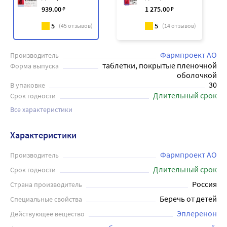
939
.00
₽
1 275
.00
₽
5
5
(
45
отзывов)
(
14
отзывов)
Фармпроект АО
Производитель
таблетки, покрытые пленочной
Форма выпуска
оболочкой
30
В упаковке
Длительный срок
Срок годности
Все характеристики
Характеристики
Фармпроект АО
Производитель
Длительный срок
Срок годности
Россия
Страна производитель
Беречь от детей
Специальные свойства
Эплеренон
Действующее вещество