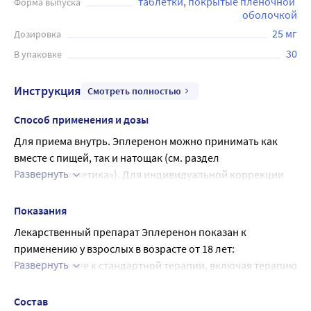
таблетки, покрытые пленочной 
Форма выпуска
оболочкой
25 мг
Дозировка
30
В упаковке
Инструкция
Смотреть полностью
Способ применения и дозы
Для приема внутрь. Эплеренон можно принимать как 
вместе с пищей, так и натощак (см. раздел 
Развернуть
«Фармакокинетика»). Для индивидуальной коррекции 
дозы препарата доступны дозировки 25 и 50 мг. 
Максимальная доза составляет 50 мг в сутки.
Показания
Пациенты с сердечной недостаточностью после 
Лекарственный препарат Эплеренон показан к 
перенесенного инфаркта миокарда
применению у взрослых в возрасте от 18 лет:
Рекомендуемая поддерживающая доза составляет 50 мг 
Развернуть
• В дополнение к стандартной терапии, включая терапию 
один раз в сутки. Лечение следует начинать с дозы 25 мг 
бета-адреноблокаторами, c целью снижения риска 
один раз в сутки и титровать ее до целевой дозы 50 мг 
сердечно-сосудистой смертности и заболеваемости у 
Состав
один раз в сутки предпочтительно в течение четырех 