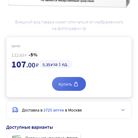
Внешний вид товара может отличаться от изображённого
на фотографии
Цена:
5
112
.63
₽
107
.00
за 1 ед.
₽
5
.35
₽
Купить
Доставка в
2725 аптек
в Москве
Доступные варианты