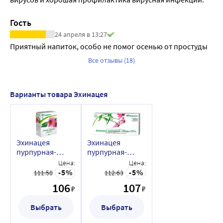
Гость
24 апреля в 13:27
Приятный напиток, особо не помог осенью от простуды
Все отзывы (18)
Варианты товара Эхинацея
Эхинацея
Эхинацея
пурпурная-
пурпурная-
лекра-сэт 50 гр
лекра-сэт 20 шт.
Цена:
Цена:
фильтр-пакеты
5
5
111.58
112.63
по 1,5
106
107
₽
₽
Выбрать
Выбрать