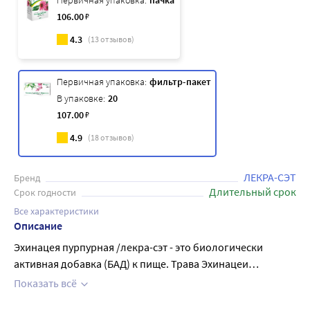
Первичная упаковка:
пачка
106
.00
₽
4.3
(
13
отзывов)
Первичная упаковка:
фильтр-пакет
В упаковке:
20
107
.00
₽
4.9
(
18
отзывов)
ЛЕКРА-СЭТ
Бренд
Длительный срок
Срок годности
Все характеристики
Описание
Эхинацея пурпурная /лекра-сэт - это биологически
активная добавка (БАД) к пище. Трава Эхинацеи
обладает иммуномодулирующим,
Показать всё
противовоспалительным, противовирусным и