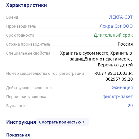
антибактериальным, противоаллергическим
Характеристики
действиями. Особенно, эхинацея эффективна при
хронических инфекционных процессах. Благодаря
ЛЕКРА-СЭТ
Бренд
иммуномодулирующему действию она способна
Лекра-Сэт ООО
Производитель
увеличить на 25-40% эффективность лечения
Длительный срок
Срок годности
инфекционных заболеваний. Фиточай упакован в
Россия
Страна производитель
фильтр-пакеты по 1,5 грамма каждый - 20 штук в
Хранить в сухом месте, Хранить в 
Специальные свойства
коробке. 1 фильтр-пакет (1,5 г) залить одним стаканом
защищённом от света месте, 
(200 мл) кипятка, настоять 15 минут, отжать фильтр-
Беречь от детей
пакет. Взрослым принимать по 1/2 стакана (100 мл)
RU.77.99.11.003.R.
Номер свидетельства о гос. регистрации
настоя 1 раз в день во время еды. Готовый настой
002957.09.20
хранить в холодильнике не более 2-х суток.
Эхинацея
Действующее вещество
Продолжительность приема - 2-3 недели. Возможен
фильтр-пакет
Первичная упаковка
повторный прием в течение года. Эхинацея пурпурная -
20
прекрасное решение для укрепления иммунитета в
В упаковке
период простудных заболеваний. Перед применением
рекомендуется проконсультироваться с врачом.
Инструкция
Смотреть полностью
Показания