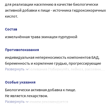
для реализации населению в качестве биологически 
активной добавки к пище - источника гидроксикоричных 
кислот.
Состав
измельчённая трава эхинацеи пурпурной
Противопоказания
индивидуальная непереносимость компонентов БАД, 
беременность и кормление грудью, прогрессирующие 
Развернуть
системные заболевания (туберкулёз, лейкоз, рассеянный 
склероз).
Особые указания
Биологически активная добавка к пище.
Не является лекарством.
Развернуть
Перед применением рекомендуется 
проконсультироваться с врачом.