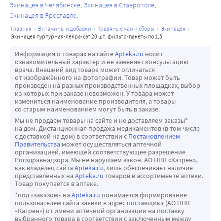
Эхинацея в Челябинске
Эхинацея в Ставрополе
Эхинацея в Ярославле
главная
витамины и добавки
травяные чаи и сборы
эхинацея
эхинацея пурпурная-лекра-сэт 20 шт. фильтр-пакеты по 1,5
Информация о товарах на сайте
Apteka.ru
носит
ознакомительный характер и не заменяет консультацию
врача. Внешний вид товара может отличаться
от изображённого на фотографии. Товар может быть
произведен на разных производственных площадках, выбор
из которых при заказе невозможен. У товара может
измениться наименование производителя, а товары
со старым наименованием могут быть в заказе.
Мы не продаем товары на сайте и не доставляем заказы*
на дом. Дистанционная продажа медикаментов (в том числе
с доставкой на дом) в соответствии с
Постановлением
Правительства
может осуществляться аптечной
организацией, имеющей соответствующее разрешение
Росздравнадзора. Мы не нарушаем закон. АО НПК «Катрен»,
как владелец сайта
Apteka.ru
, лишь обеспечивает наличие
представленных на
Apteka.ru
товаров в ассортименте аптеки.
Товар покупается в аптеке.
*под «заказом» на
Apteka.ru
понимается формирование
пользователем сайта заявки в адрес поставщика (АО НПК
«Катрен») от имени аптечной организации на поставку
выбранного товара в соответствии с заключенным между