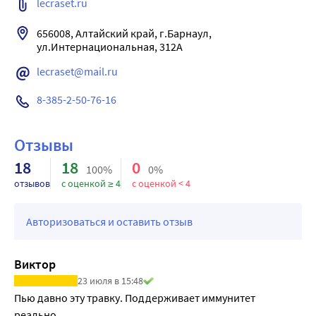
lecraset.ru
Биологически активная добавка к пище
«Эхинацея пурпурная - Лекра-СЭТ»
656008, Алтайский край, г.Барнаул, 
lecraset@mail.ru
8-385-2-50-76-16
Отзывы
18
18
0
100%
0%
отзывов
с оценкой ≥ 4
с оценкой < 4
Авторизоваться и оставить отзыв
Виктор
23 июля в 15:48
Пью давно эту травку. Поддерживает иммунитет 
реально.