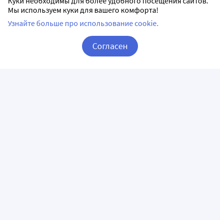
Куки необходимы для более удобного посещения сайтов.
Мы используем куки для вашего комфорта!
Узнайте больше про использование cookie.
Согласен
Корзина
Вход / Регистрация
ПРИЛОЖЕНИЯ
СЛЕДИТЕ ЗА НАМИ
ГОРЯЧАЯ ЛИНИЯ