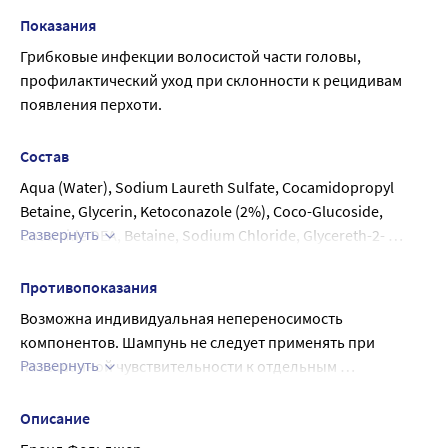
Для достижения противоперхотного действия шампунь 
Показания
необходимо использовать 2 раза в неделю в течение 3-4 
Грибковые инфекции волосистой части головы, 
недель.
профилактический уход при склонности к рецидивам 
При обострении перхоти использовать ежедневно в 
появления перхоти.
течение 5 дней. Для профилактики или закрепления 
результата рекомендуется использовать еженедельно 
Состав
или один раз в две недели.
Aqua (Water), Sodium Laureth Sulfate, Cocamidopropyl 
Betaine, Glycerin, Ketoconazole (2%), Coco-Glucoside, 
Развернуть
Cocamide DEA, Betaine, Sodium Chloride, Glycereth-2- 
Cocoate, Polyquaternium-10, Parfum, Triethanolamine, 
Citric Acid, Methylisothiazolinone, 
Противопоказания
Methylchloroisothiazolinone, CI 14720, CI 47005
Возможна индивидуальная непереносимость 
компонентов. Шампунь не следует применять при 
Развернуть
повышенной чувствительности к отдельным 
компонентам.
Описание