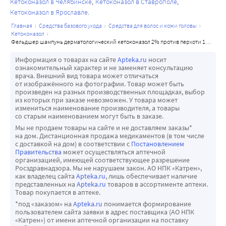
Кетоконазол в Челябинске
Кетоконазол в Ставрополе
Кетоконазол в Ярославле
главная
средства базового ухода
средства для волос и кожи головы
кетоконазол
фельдшер шампунь дерматологический кетоконазол 2% против перхоти 125 мл
Информация о товарах на сайте
Apteka.ru
носит
ознакомительный характер и не заменяет консультацию
врача. Внешний вид товара может отличаться
от изображённого на фотографии. Товар может быть
произведен на разных производственных площадках, выбор
из которых при заказе невозможен. У товара может
измениться наименование производителя, а товары
со старым наименованием могут быть в заказе.
Мы не продаем товары на сайте и не доставляем заказы*
на дом. Дистанционная продажа медикаментов (в том числе
с доставкой на дом) в соответствии с
Постановлением
Правительства
может осуществляться аптечной
организацией, имеющей соответствующее разрешение
Росздравнадзора. Мы не нарушаем закон. АО НПК «Катрен»,
как владелец сайта
Apteka.ru
, лишь обеспечивает наличие
представленных на
Apteka.ru
товаров в ассортименте аптеки.
Товар покупается в аптеке.
*под «заказом» на
Apteka.ru
понимается формирование
пользователем сайта заявки в адрес поставщика (АО НПК
«Катрен») от имени аптечной организации на поставку