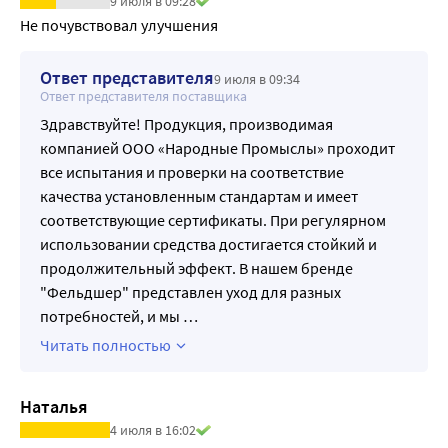
9 июля в 09:28
оболочки глаз. Только для наружного применения. 
Не почувствовал улучшения
Хранить в недоступном для детей месте.
Ответ представителя
9 июля в 09:34
Ответ представителя поставщика
Здравствуйте! Продукция, производимая
компанией ООО «Народные Промыслы» проходит
все испытания и проверки на соответствие
качества установленным стандартам и имеет
соответствующие сертификаты. При регулярном
использовании средства достигается стойкий и
продолжительный эффект. В нашем бренде
"Фельдшер" представлен уход для разных
потребностей, и мы
…
Читать полностью
Наталья
4 июля в 16:02