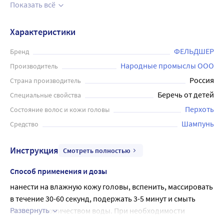
инновационный продукт от производителя "Фельдшер".
Показать всё
Он эффективно борется с проблемой перхоти,
благодаря своему активному компоненту - кетоконазолу.
Характеристики
Шампунь имеет высокое качество, производится по
современным технологиям, должным образом
ФЕЛЬДШЕР
Бренд
проверяется на качество, что гарантирует его
Народные промыслы ООО
Производитель
безопасность и высокую эффективность. Использование
Россия
Страна производитель
шампуня облегчит жизнь тем, у кого появилась проблема
Беречь от детей
Специальные свойства
перхоти, и даёт возможность поддерживать здоровую
Перхоть
Состояние волос и кожи головы
кожу головы. Объём флакона составляет 125 мл,
благодаря чему можно использовать продукт в течение
Шампунь
Средство
длительного времени.
Инструкция
Смотреть полностью
Способ применения и дозы
нанести на влажную кожу головы, вспенить, массировать 
в течение 30-60 секунд, подержать 3-5 минут и смыть 
Развернуть
большим количеством воды. При необходимости 
процедуру повторить.