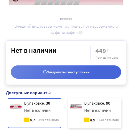
Внешний вид товара может отличаться от изображённого
на фотографии
Нет в наличии
449
₽
Последняя цена
Уведомить о поступлении
Доступные варианты
В упаковке:
30
В упаковке:
90
Нет в наличии
Нет в наличии
4.7
4.9
(
199
отзывов)
(
148
отзывов)