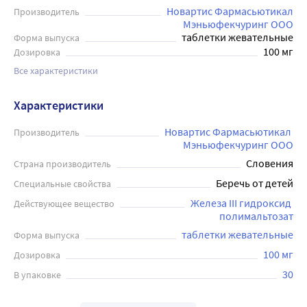
Новартис Фармасьютикал
Производитель
Мэньюфекчуринг ООО
таблетки жевательные
Форма выпуска
100 мг
Дозировка
Все характеристики
Характеристики
Новартис Фармасьютикал 
Производитель
Мэньюфекчуринг ООО
Словения
Страна производитель
Беречь от детей
Специальные свойства
Железа III гидроксид 
Действующее вещество
полимальтозат
таблетки жевательные
Форма выпуска
100 мг
Дозировка
30
В упаковке