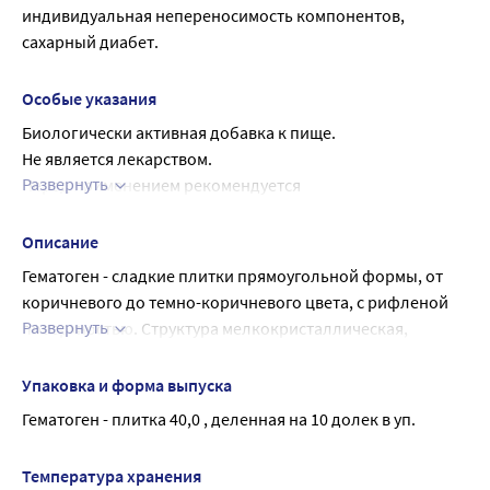
индивидуальная непереносимость компонентов, 
сахарный диабет.
Особые указания
Биологически активная добавка к пище.
Не является лекарством.
Развернуть
Перед применением рекомендуется 
проконсультироваться с врачом.
Описание
Гематоген - сладкие плитки прямоугольной формы, от 
коричневого до темно-коричневого цвета, с рифленой 
Развернуть
поверхностью. Структура мелкокристаллическая, 
консистенция полутвердая, запах специфический.
Кроме альбумина черного пищевого, содержащего 
Упаковка и форма выпуска
гемовое железо, продукт содержит в своем составе и 
Гематоген - плитка 40,0 , деленная на 10 долек в уп.
витамин «С», который нормализует обменные процессы 
в организме человека, эффективно противодействует 
Температура хранения
физическим и эмоциональным стрессам. Употребление 