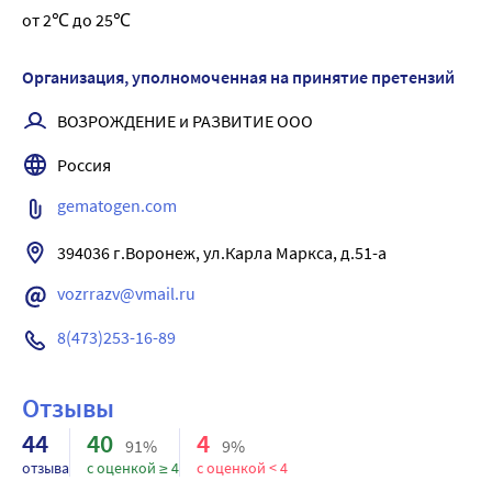
от 2℃ до 25℃
гематогена наиболее актуально весной и осенью, 
особенно рекомендуется в период роста и 
беременности.
Организация, уполномоченная на принятие претензий
Форма выпуска: плитка, деленная на 10 пластинок
ВОЗРОЖДЕНИЕ и РАЗВИТИЕ ООО
Данная форма выпуска наиболее удобна для 
употребления детей старше 7 лет согласно 
Россия
рекомендуемым суточным нормам потребления.:
gematogen.com
Особенности: производится исключительно из 
натуральных компонентов, не содержит ГМО и 
394036 г.Воронеж, ул.Карла Маркса, д.51-а
красителей.
vozrrazv@vmail.ru
8(473)253-16-89
Отзывы
44
40
4
91%
9%
отзыва
с оценкой ≥ 4
с оценкой < 4