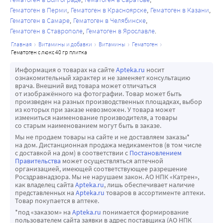
Гематоген в Перми
Гематоген в Красноярске
Гематоген в Казани
Гематоген в Самаре
Гематоген в Челябинске
Гематоген в Ставрополе
Гематоген в Ярославле
главная
витамины и добавки
витамины
гематоген
гематоген с люкс 40 гр плитка
Информация о товарах на сайте
Apteka.ru
носит
ознакомительный характер и не заменяет консультацию
врача. Внешний вид товара может отличаться
от изображённого на фотографии. Товар может быть
произведен на разных производственных площадках, выбор
из которых при заказе невозможен. У товара может
измениться наименование производителя, а товары
со старым наименованием могут быть в заказе.
Мы не продаем товары на сайте и не доставляем заказы*
на дом. Дистанционная продажа медикаментов (в том числе
с доставкой на дом) в соответствии с
Постановлением
Правительства
может осуществляться аптечной
организацией, имеющей соответствующее разрешение
Росздравнадзора. Мы не нарушаем закон. АО НПК «Катрен»,
как владелец сайта
Apteka.ru
, лишь обеспечивает наличие
представленных на
Apteka.ru
товаров в ассортименте аптеки.
Товар покупается в аптеке.
*под «заказом» на
Apteka.ru
понимается формирование
пользователем сайта заявки в адрес поставщика (АО НПК