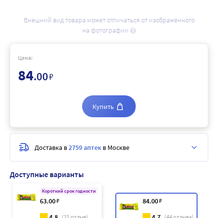
Внешний вид товара может отличаться от изображённого
на фотографии
Цена:
84
.00
₽
Купить
Доставка в
2759 аптек
в Москве
Доступные варианты
Короткий срок годности
63
.00
₽
84
.00
₽
4.8
4.7
(
21
отзыв)
(
44
отзыва)