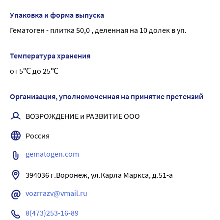
консистенция полутвердая, запах специфический.
Кроме альбумина черного пищевого, содержащего 
Упаковка и форма выпуска
гемовое железо, продукт содержит в своем составе и 
Гематоген - плитка 50,0 , деленная на 10 долек в уп.
витамин «С», который нормализует обменные процессы 
в организме человека, эффективно противодействует 
Температура хранения
физическим и эмоциональным стрессам. Употребление 
от 5℃ до 25℃
гематогена наиболее актуально весной и осенью, 
особенно рекомендуется в период роста и 
беременности.
Организация, уполномоченная на принятие претензий
Форма выпуска: плитка, деленная на 10 пластинок
ВОЗРОЖДЕНИЕ и РАЗВИТИЕ ООО
Данная форма выпуска наиболее удобна для 
употребления детей старше 7 лет согласно 
Россия
рекомендуемым суточным нормам потребления.:
gematogen.com
Особенности: производится исключительно из 
натуральных компонентов, не содержит ГМО и 
394036 г.Воронеж, ул.Карла Маркса, д.51-а
красителей.
vozrrazv@vmail.ru
8(473)253-16-89