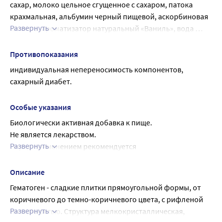
сахар, молоко цельное сгущенное с сахаром, патока 
(для взрослых) дополнительное потребление железа 
крахмальная, альбумин черный пищевой, аскорбиновая 
составляет 4,0-7,5 мг ( 40-75 % от суточной потребности 
Развернуть
кислота, ароматизатор натуральный «Ваниль», вода 
для мужчин, 20-40 % от суточной потребности для 
очищенная.
женщин), витамина С составляет 30,0-50,0 мг (30-55 % от 
суточной потребности).
Противопоказания
индивидуальная непереносимость компонентов, 
сахарный диабет.
Особые указания
Биологически активная добавка к пище.
Не является лекарством.
Развернуть
Перед применением рекомендуется 
проконсультироваться с врачом.
Описание
Гематоген - сладкие плитки прямоугольной формы, от 
коричневого до темно-коричневого цвета, с рифленой 
Развернуть
поверхностью. Структура мелкокристаллическая, 