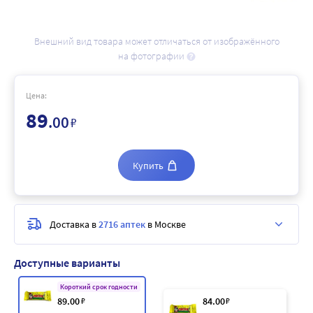
Внешний вид товара может отличаться от изображённого
на фотографии
Цена:
89
.00
₽
Купить
Доставка в
2716 аптек
в Москве
Доступные варианты
Короткий срок годности
89
.00
₽
84
.00
₽