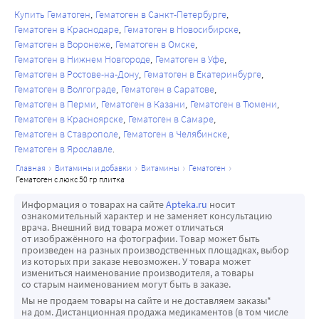
Купить Гематоген
Гематоген в Санкт-Петербурге
Гематоген в Краснодаре
Гематоген в Новосибирске
Гематоген в Воронеже
Гематоген в Омске
Гематоген в Нижнем Новгороде
Гематоген в Уфе
Гематоген в Ростове-на-Дону
Гематоген в Екатеринбурге
Гематоген в Волгограде
Гематоген в Саратове
Гематоген в Перми
Гематоген в Казани
Гематоген в Тюмени
Гематоген в Красноярске
Гематоген в Самаре
Гематоген в Ставрополе
Гематоген в Челябинске
Гематоген в Ярославле
главная
витамины и добавки
витамины
гематоген
гематоген с люкс 50 гр плитка
Информация о товарах на сайте
Apteka.ru
носит
ознакомительный характер и не заменяет консультацию
врача. Внешний вид товара может отличаться
от изображённого на фотографии. Товар может быть
произведен на разных производственных площадках, выбор
из которых при заказе невозможен. У товара может
измениться наименование производителя, а товары
со старым наименованием могут быть в заказе.
Мы не продаем товары на сайте и не доставляем заказы*
на дом. Дистанционная продажа медикаментов (в том числе