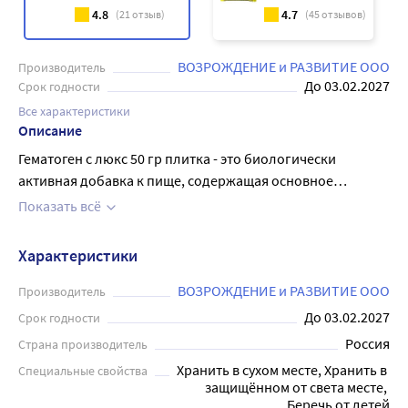
4.8
4.7
(
21
отзыв)
(
45
отзывов)
ВОЗРОЖДЕНИЕ и РАЗВИТИЕ ООО
Производитель
До 03.02.2027
Срок годности
Все характеристики
Описание
Гематоген с люкс 50 гр плитка - это биологически
активная добавка к пище, содержащая основное
действующее вещество - альбумин черный пищевой.
Показать всё
Входящий в состав продукта альбумин, полученный из
очищенной и высушенной бычьей крови обладает
Характеристики
прекрасной биодоступностью, именно он помогает
восполнить потребность в железе. Продукт содержит в
ВОЗРОЖДЕНИЕ и РАЗВИТИЕ ООО
Производитель
своем составе и витамин «С», который нормализует
До 03.02.2027
Срок годности
обменные процессы в организме человека, эффективно
Россия
Страна производитель
противодействует физическим и эмоциональным
Хранить в сухом месте, Хранить в 
Специальные свойства
стрессам. Сахар и молоко цельное сгущенное с сахаром
защищённом от света месте, 
превращают гематоген в лакомство. Удобная форма
Беречь от детей