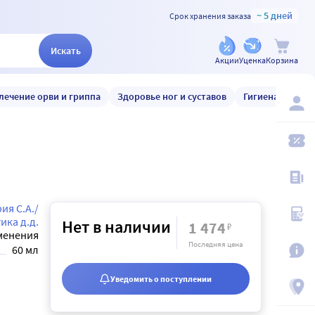
~ 5 дней
Срок хранения заказа
Искать
Акции
Уценка
Корзина
лечение орви и гриппа
Здоровье ног и суставов
Гигиена и уход
я С.А./
ика д.д.
Нет в наличии
1 474
₽
менения
Последняя цена
60 мл
Уведомить о поступлении