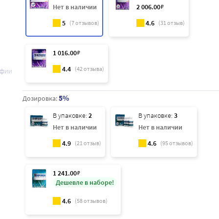
Нет в наличии
2 006
.00
₽
5
4.6
(
7
отзывов)
(
31
отзыв)
1 016
.00
₽
4.4
(
42
отзыва)
афии
5%
Дозировка:
В упаковке:
2
В упаковке:
3
Нет в наличии
Нет в наличии
4.9
4.6
(
21
отзыв)
(
95
отзывов)
1 241
.00
₽
Дешевле в наборе!
4.6
(
58
отзывов)