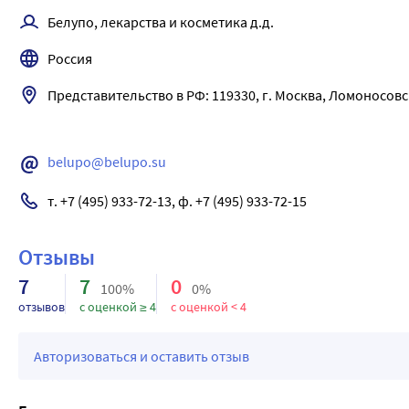
Если дозы, превышающие рекомендованные, наносятся на бо
его метаболитов экскретируется почками и 3 % - через ки
Белупо, лекарства и косметика д.д.
части головы, возможно увеличение системной абсорбции 
миноксидила, нанесенного наружно, выводится в течение 4 
Симптомы: задержка жидкости, снижение артериального да
Россия
Лечение: для устранения задержки жидкости при необходим
адреноблокаторы. Для лечения артериальной гипотензии сле
Представительство в РФ: 119330, г. Москва, Ломоносовский
назначать симпатомиметические средства, например, нор
активностью.
belupo@belupo.su
т. +7 (495) 933-72-13, ф. +7 (495) 933-72-15
Отзывы
7
7
0
100%
0%
отзывов
с оценкой ≥ 4
с оценкой < 4
Авторизоваться и оставить отзыв