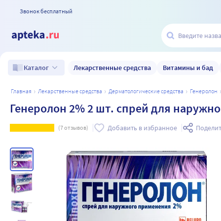
Звонок бесплатный
Лекарственные средства
Витамины и бад
Каталог
главная
лекарственные средства
дерматологические средства
генеролон
Генеролон 2% 2 шт. спрей для наружн
Добавить в избранное
Поделит
(
7
отзывов)