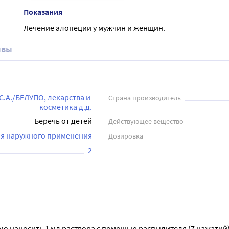
Показания
Лечение алопеции у мужчин и женщин.
ывы
А./БЕЛУПО, лекарства и 
Страна производитель
косметика д.д.
Беречь от детей
Действующее вещество
ля наружного применения
Дозировка
2
 наносить 1 мл раствора с помощью распылителя (7 нажатий) 2