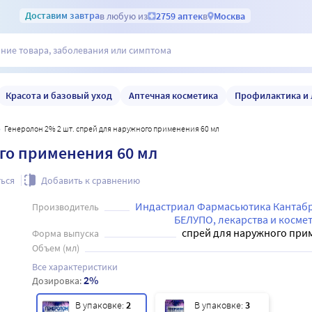
Доставим
завтра
в любую из
2759 аптек
в
Москва
Красота и базовый уход
Аптечная косметика
Профилактика и 
Генеролон 2% 2 шт. спрей для наружного применения 60 мл
ого применения 60 мл
ься
Добавить к сравнению
Индастриал Фармасьютика Кантабри
Производитель
БЕЛУПО, лекарства и космет
спрей для наружного при
Форма выпуска
Объем (мл)
Все характеристики
2%
Дозировка:
В упаковке:
2
В упаковке:
3