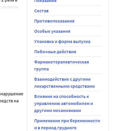
Показания
о вымыть 
Состав
которых при 
ее быстрый 
Противопоказания
Особые указания
лос в 
Упаковка и форма выпуска
ивности 
Побочные действия
олосы.
Фармакотерапевтическая
ия 
группа
ос могут 
т не 
Взаимодействие с другими
стое его 
лекарственными средствами
в течение 
 нарушение 
Влияние на способность к
едств на 
управлению автомобилем и
эффект 
другими механизмами
ген). Таким 
обычно 
Применение при беременности
лечения 
выпадение 
и в период грудного