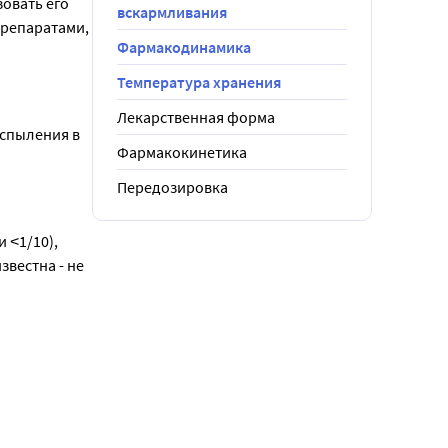
овать его 
вскармливания
репаратами, 
дного 
Фармакодинамика
 часов 
Температура хранения
ата.
ной и 
Лекарственная форма
спыления в 
удлиненную 
Фармакокинетика
ние 
 
Передозировка
бочных 
˂1/10), 
тампонада 
вестна - не 
и 
 в условиях 
снения, 
ков 
ипертрихоз 
предить о 
ши и лицо, 
ыть более 
иться к 