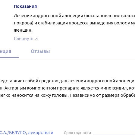
Показания
Лечение андрогенной алопеции (восстановление волос
покрова) и стабилизация процесса выпадения волос у м
женщин.
Свернуть
кция
Отзывы
редставляет собой средство для лечения андрогенной алопеции
. Активным компонентом препарата является миноксидил, кот
гко наносится на кожу головы. Независимо от размера обраба
 пораженные участки волосистой части головы, начиная с цен
 2 мг (доза не зависит от размера пораженной области). Пер
А./БЕЛУПО, лекарства и 
Срок годности