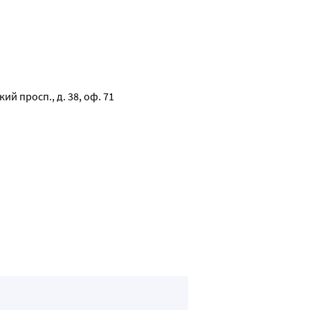
териального давления, тахикардия.
ости могут быть назначены диуретики; для лечения тахикардии
нутривенно 0,9 % раствор натрия хлорида. Не следует назначат
 и эпинефрин, обладающие чрезмерной кардиостимулирующей 
 просп., д. 38, оф. 71 
