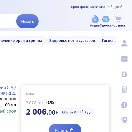
~ 5 дней
Срок хранения заказа
Искать
Акции
Уценка
Корзина
лечение орви и гриппа
Здоровье ног и суставов
Гигиена и уход
я С.А./
ика д.д.
Цена:
менения
1
2 026
.26
₽
60 мл
2 006
ый срок
.00
за 1 ед.
₽
668
.67
₽
Купить