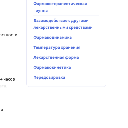
Фармакотерапевтическая
группа
дного 
Взаимодействие с другими
лекарственными средствами
удлиненную 
стности 
Фармакодинамика
его 
Температура хранения
Лекарственная форма
Фармакокинетика
Передозировка
 часов 
ата.
 Перед 
анный 
я 
вание 
волосистой 
д 