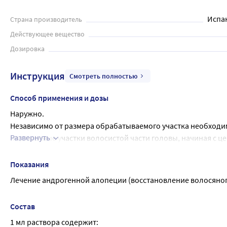
Испа
Страна производитель
Действующее вещество
Дозировка
Инструкция
Смотреть полностью
Способ применения и дозы
Наружно.
Независимо от размера обрабатываемого участка необходимо
Развернуть
пораженные участки волосистой части головы, начиная с ц
Суммарная суточная доза не должна превышать 2 мг (доза не
применении 2 %-го раствора не наблюдается удовлетворите
Показания
рост волос, можно использовать 5 %-ый раствор.
Лечение андрогенной алопеции (восстановление волосяног
Для мужчин препарат Генеролон® наиболее эффективен при
области срединного пробора.
Состав
Препарат Генеролон® наносится только на сухую кожу волос
1 мл раствора содержит:
Появление первых признаков стимуляции роста волос возмож