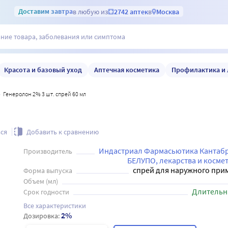
Доставим
завтра
в любую из
2742 аптек
в
Москва
Красота и базовый уход
Аптечная косметика
Профилактика и 
Генеролон 2% 3 шт. спрей 60 мл
ся
Добавить к сравнению
Индастриал Фармасьютика Кантабри
Производитель
БЕЛУПО, лекарства и космет
спрей для наружного при
Форма выпуска
Объем (мл)
Длительн
Срок годности
Все характеристики
2%
Дозировка: