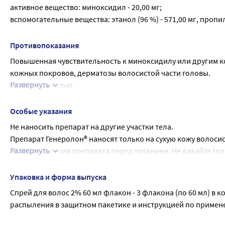
активное вещество: миноксидил - 20,00 мг;
более. Начало и степень выраженности роста волос, а также
вспомогательные вещества: этанол (96 %) - 571,00 мг, пропиле
Согласно единичным сообщениям в течение 3-4 месяцев по
внешнего вида.
Длительность лечения в среднем - около 1 года.
Противопоказания
Подготовка к применению: Снять навинчивающуюся крышку и
Повышенная чувствительность к миноксидилу или другим ко
насадку для распыления. Нажать на распылительную насадку 
кожных покровов, дерматозы волосистой части головы.
препарат можно применять.
Развернуть
С осторожностью
Пожилой возраст - старше 65 лет.
Применение при беременности и в период грудного вскар
Особые указания
Не следует применять препарат при беременности и кормл
Не наносить препарат на другие участки тела.
Препарат Генеролон® наносят только на сухую кожу волосис
Развернуть
после нанесения препарата перед купанием. Не давайте голо
Мыть волосы при применении препарата Генеролон® реком
В период применения препарат Генеролон® можно пользоват
Упаковка и форма выпуска
нанесением средств для ухода за волосами необходимо сна
Спрей для волос 2% 60 мл флакон - 3 флакона (по 60 мл) в 
участок кожи полностью не высохнет. Нет данных о том, чт
распыления в защитном пакетике и инструкцией по примен
смягчителей для волос может снижать эффективность преп
части головы необходимо убедиться в том, что препарат бы