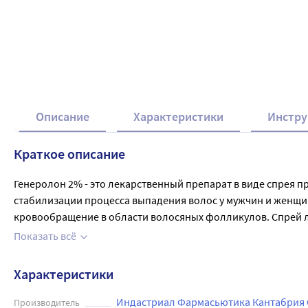
Описание
Характеристики
Инстру
Краткое описание
Генеролон 2% - это лекарственный препарат в виде спрея п
стабилизации процесса выпадения волос у мужчин и женщин
кровообращение в области волосяных фолликулов. Спрей ле
раствора с помощью дозатора (7 нажатий) 2 раза в день на
Показать всё
вымыть руки. Суммарная суточная доза не должна превышать
Характеристики
Индастриал Фармасьютика Кантабрия С.
Производитель