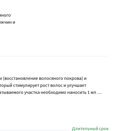
яного
ужчин и
 (восстановление волосяного покрова) и 
орый стимулирует рост волос и улучшает 
тываемого участка необходимо наносить 1 мл 
тра проблемной зоны. После применения необходимо 
ед применением рекомендуется 
Длительный срок