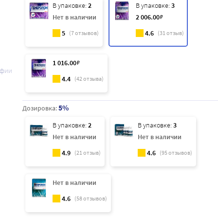
В упаковке:
2
В упаковке:
3
Нет в наличии
2 006
.00
₽
5
4.6
(
7
отзывов)
(
31
отзыв)
1 016
.00
₽
афии
4.4
(
42
отзыва)
5%
Дозировка:
В упаковке:
2
В упаковке:
3
Нет в наличии
Нет в наличии
4.9
4.6
(
21
отзыв)
(
95
отзывов)
Нет в наличии
4.6
(
58
отзывов)