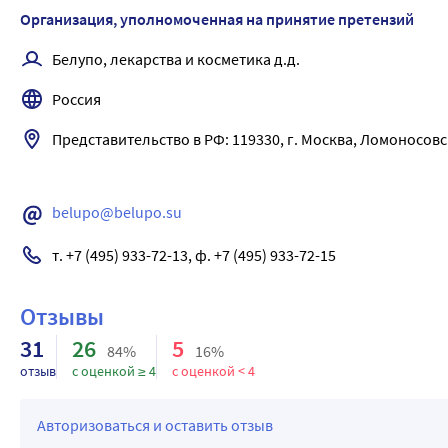
гипертензии).
Организация, уполномоченная на принятие претензий
Признаки передозировки: задержка жидкости, снижение ар
Белупо, лекарства и косметика д.д.
Лечение: для устранения задержки жидкости при необходим
адреноблокаторы. Для лечения гипотензии следует ввести в
Россия
симпатомиметические средства, например, норэпинефрин
активностью.
Представительство в РФ: 119330, г. Москва, Ломоносовский
belupo@belupo.su
т. +7 (495) 933-72-13, ф. +7 (495) 933-72-15
Отзывы
31
26
5
84%
16%
отзыв
с оценкой ≥ 4
с оценкой < 4
Авторизоваться и оставить отзыв