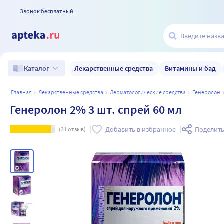
Звонок бесплатный
Лекарственные средства
Витамины и бад
Каталог
главная
лекарственные средства
дерматологические средства
генеролон
Генеролон 2% 3 шт. спрей 60 мл
Добавить в избранное
Поделить
(
31
отзыв)