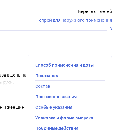
Беречь от детей
спрей для наружного применения
3
Способ применения и дозы
а в день на 
Показания
руки. 
Состав
ых при 
ее быстрый 
Противопоказания
н и женщин.
Особые указания
лос в 
Упаковка и форма выпуска
Побочные действия
сяцев или 