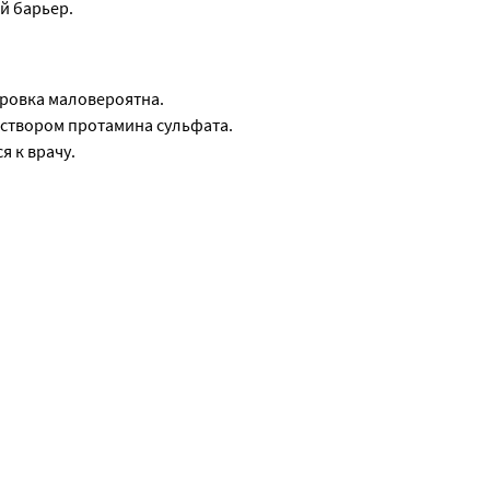
й барьер.
ировка маловероятна.
аствором протамина сульфата.
 к врачу.