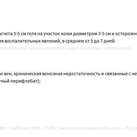
чета 3-5 см геля на участок кожи диаметром 3-5 см и осторожн
я воспалительных явлений, в среднем от 3 до 7 дней.
усугубляются, или появляются новые симптомы, необходимо 
 согласно тем показаниям, тому способу применения и в тех д
 вен, хроническая венозная недостаточность и связанные с н
тный перифлебит);
и);
 г, карбомер 940 — 1,50 г, метилпарагидроксибензоат — 0,12 г,
 100,00 г.