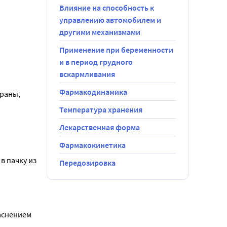
Влияние на способность к
управлению автомобилем и
другими механизмами
Применение при беременности
и в период грудного
вскармливания
Фармакодинамика
раны, 
Температура хранения
Лекарственная форма
 непрямого 
Фармакокинетика
 пачку из 
Передозировка
снением 