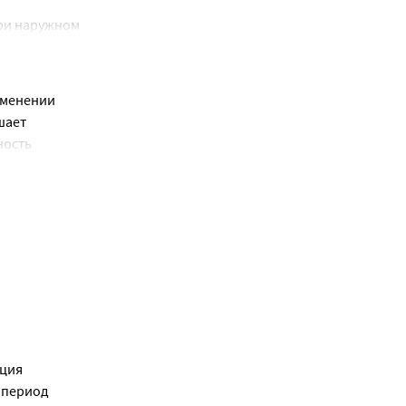
ри наружном 
менении 
ает 
ость 
ромбов, в 
ция 
 период 