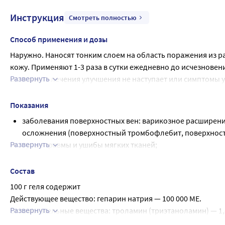
Инструкция
Смотреть полностью
Способ применения и дозы
Наружно. Наносят тонким слоем на область поражения из рас
кожу. Применяют 1-3 раза в сутки ежедневно до исчезновени
Развернуть
Если после лечения улучшения не наступает или симптомы 
проконсультироваться с врачом. Применяйте препарат только
которые указаны в инструкции по применению.
Показания
заболевания поверхностных вен: варикозное расширение
осложнения (поверхностный тромбофлебит, поверхнос
Развернуть
тупые травмы и ушибы мягких тканей;
подкожные гематомы (в т.ч. гематомы после флебэктоми
локализованные инфильтраты и отеки мягких тканей.
Состав
100 г геля содержит
Действующее вещество: гепарин натрия — 100 000 МЕ.
Развернуть
Вспомогательные вещества: троламин (триэтаноламин) — 1,80
пропилпарагидроксибензоат — 0,03 г, вода очи-щенная — до