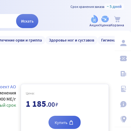
~ 5 дней
Срок хранения заказа
Искать
Акции
Уценка
Корзина
лечение орви и гриппа
Здоровье ног и суставов
Гигиена и уход
оект АО
менения
Цена:
000 МЕ/г
1 185
.00
₽
ый срок
Купить