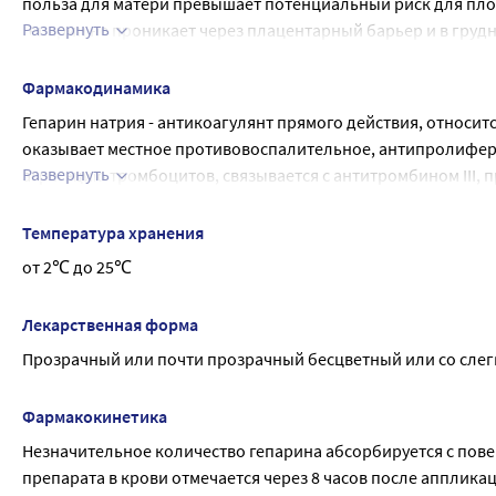
польза для матери превышает потенциальный риск для пло
Развернуть
Гепарин не проникает через плацентарный барьер и в груд
применении препарат не оказывает системного действия на
Однако, перед применением препарата во время беременно
Фармакодинамика
проконсультироваться с врачом.
Гепарин натрия - антикоагулянт прямого действия, относи
оказывает местное противовоспалительное, антипролифер
Развернуть
агрегацию тромбоцитов, связывается с антитромбином III, 
тромбина. Снижает активность гиалуронидазы, повышает ф
Улучшает микроциркуляцию и активизирует тканевой обмен,
Температура хранения
конечной итоге восстанавливает проходимость вен.
от 2℃ до 25℃
Лекарственная форма
Прозрачный или почти прозрачный бесцветный или со слег
Фармакокинетика
Незначительное количество гепарина абсорбируется с пове
препарата в крови отмечается через 8 часов после аппликац