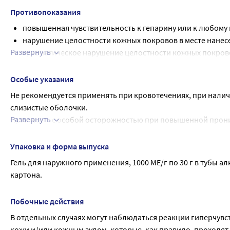
Противопоказания
повышенная чувствительность к гепарину или к любому 
нарушение целостности кожных покровов в месте нанес
Развернуть
травматическое нарушение целостности кожных покрово
повышенная склонность к кровоточивости, тромбоцито
возраст до 18 лет (безопасность и эффективность препар
Особые указания
Не рекомендуется применять при кровотечениях, при наличи
слизистые оболочки.
Развернуть
Применять с особой осторожностью при повышенной прони
Применение препарата Гепарин не рекомендуется при глуб
При продолжительном применении препарата на обширных 
Упаковка и форма выпуска
действия (варфарин, аценокумарол и др.), следует контро
Гель для наружного применения, 1000 МЕ/г по 30 г в тубы а
Опыт применения препарата у детей младше 18 лет отсутств
картона.
Не превышайте максимальные сроки и рекомендованные до
В случае отсутствия улучшения или при усугублении симпто
Побочные действия
В отдельных случаях могут наблюдаться реакции гиперчув
кожи и/или кожным зудом, которые, как правило, проходя