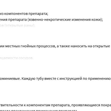
из компонентов препарата;
ения препарата (язвенно-некротические изменения кожи);
в (открытые раны);
пения;
ата не изучены).
и местных гнойных процессов, а также наносить на открытые 
цаемости сосудов.
оком венозном тромбозе.
участках кожи и одновременном применении антикоагулянтов
лировать протромбиновое время и время свертывания крови.
люминиевые. Каждую тубу вместе с инструкцией по применению в
ует.
зы препарата при самостоятельном применении.
мов заболевания необходимо обратиться к врачу.
ствительности к компонентам препарата, проявляющиеся покра
т после прекращения применения препарата.