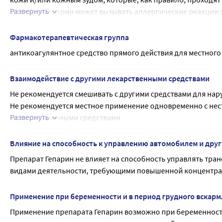
Развернуть
Препарат Гепарин может вызывать аллергические реакции з
немедленного типа (крапивница, бронхоспазм) в связи с на
Если у Вас отмечаются любые из указанных в инструкции по
Фармакотерапевтическая группа
побочные эффекты, не указанные в инструкции по применен
антикоагулянтное средство прямого действия для местног
Взаимодействие с другими лекарственными средствами
Не рекомендуется смешивать с другими средствами для на
Не рекомендуется местное применение одновременно с не
Развернуть
антигистаминными средствами.
Совместное применение препарата Гепарин с пероральным
Если Вы применяете вышеперечисленные или другие лекарс
Влияние на способность к управлению автомобилем и дру
Гепарин проконсультируйтесь с врачом.
Препарат Гепарин не влияет на способность управлять тра
видами деятельности, требующими повышенной концентра
Применение при беременности и в период грудного вскар
Применение препарата Гепарин возможно при беременности 