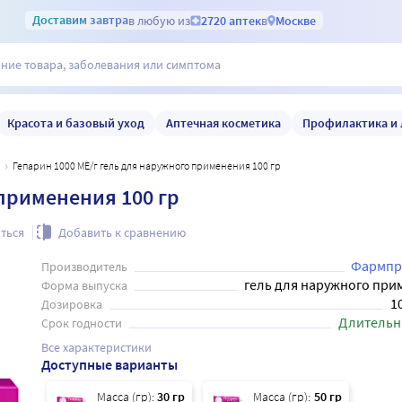
Доставим
завтра
в любую из
2720 аптек
в
Москве
Красота и базовый уход
Аптечная косметика
Профилактика и 
н
Гепарин 1000 МЕ/г гель для наружного применения 100 гр
 применения 100 гр
ться
Добавить к сравнению
Фармпр
Производитель
гель для наружного при
Форма выпуска
1
Дозировка
Длительн
Срок годности
Все характеристики
Доступные варианты
Масса (гр):
30 гр
Масса (гр):
50 гр