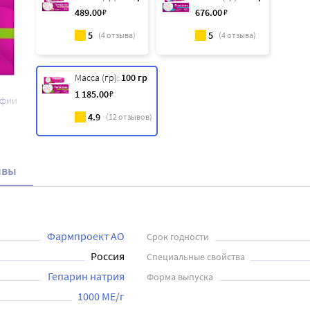
489
.00
₽
676
.00
₽
5
5
(
4
отзыва)
(
4
отзыва)
Масса (гр):
100 гр
1 185
.00
₽
афии
4.9
(
12
отзывов)
ывы
Фармпроект АО
Срок годности
Россия
Специальные свойства
Гепарин натрия
Форма выпуска
1000 МЕ/г