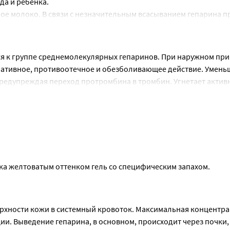
да и ребенка.
ное молоко. В связи с незначительным всасыванием гепарина п
 организм.
сти и в период грудного вскармливания необходимо 
тся к группе среднемолекулярных гепаринов. При наружном при
ативное, противоотечное и обезболивающее действие. Уменьш
предупреждая переход протромбина в тромбин. Угнетает активн
ибринолитические свойства крови.
 благодаря этому ускоряет процессы рассасывания гематом и т
ка желтоватым оттенком гель со специфическим запахом.
рхности кожи в системный кровоток. Максимальная концентра
ии. Выведение гепарина, в основном, происходит через почки,