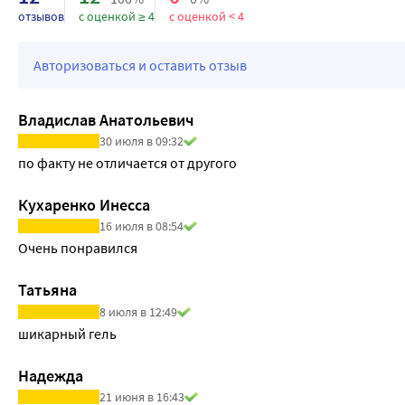
отзывов
с оценкой ≥ 4
с оценкой < 4
Авторизоваться и оставить отзыв
Владислав Анатольевич
30 июля в 09:32
по факту не отличается от другого
Кухаренко Инесса
16 июля в 08:54
Очень понравился
Татьяна
8 июля в 12:49
шикарный гель
Надежда
21 июня в 16:43