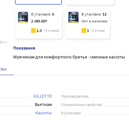
В упаковке:
6
В упаковке:
12
2 349
.00
₽
Нет в наличии
2.3
1
(
3
отзыва)
(
1
отзыв)
афии
Показания
Мужчинам для комфортного бритья - сменные кассеты
ывы
GILLETTE
Производитель
Вьетнам
Специальные свойства
Кассеты
В упаковке