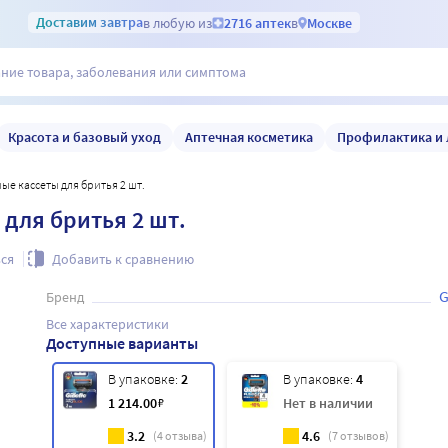
Доставим
завтра
в любую из
2716 аптек
в
Москве
Красота и базовый уход
Аптечная косметика
Профилактика и 
енные кассеты для бритья 2 шт.
ы для бритья 2 шт.
ся
Добавить к сравнению
G
Бренд
Все характеристики
Доступные варианты
В упаковке:
2
В упаковке:
4
1 214
.00
₽
Нет в наличии
3.2
4.6
(
4
отзыва)
(
7
отзывов)