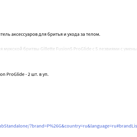
итель аксессуаров для бритья и ухода за телом.
 мужской бритвы Gillette Fusion5 ProGlide с 5 лезвиями с уме
очувствуете.
труднодоступных мест, таких как бакенбарды и участки кожи 
 ProGlide - 2 шт. в уп.
количеством смазывающих компонентов (по сравнению с Fusi
дят ко всем бритвам Fusion5 и Fusion5 Power.
ehubStandalone/?brand=P%26G&country=ru&language=ru#brandLis