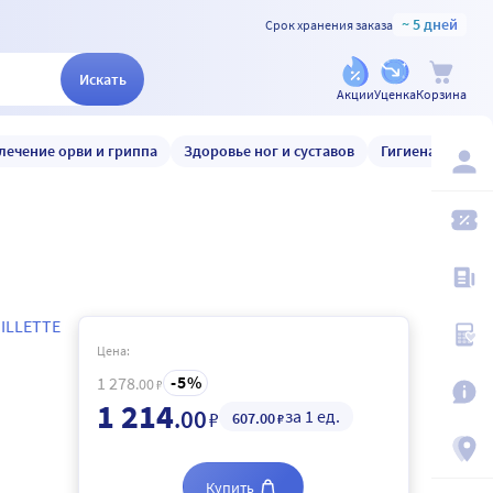
~ 5 дней
Срок хранения заказа
Искать
Акции
Уценка
Корзина
лечение орви и гриппа
Здоровье ног и суставов
Гигиена и уход
ILLETTE
Цена:
5
1 278
.00
₽
1 214
.00
за 1 ед.
₽
607
.00
₽
Купить