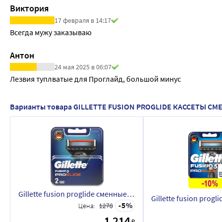
Виктория
17 февраля в 14:17
Всегда мужу заказываю
Антон
24 мая 2025 в 06:07
Лезвия туплватые для Проглайд, большой минус
Варианты товара GILLETTE FUSION PROGLIDE КАССЕТЫ 
Gillette fusion proglide сменные кассеты для бритья 2 шт.
5
Цена:
1278
1 214
₽