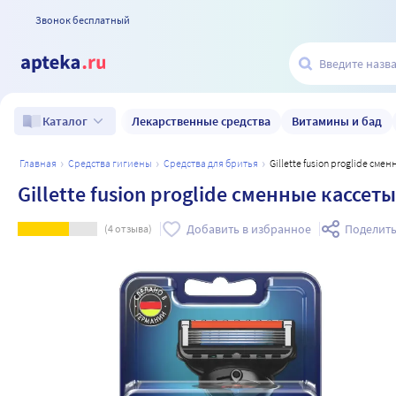
Звонок бесплатный
Лекарственные средства
Витамины и бад
Каталог
главная
средства гигиены
средства для бритья
Gillette fusion proglide см
Gillette fusion proglide сменные кассет
Добавить в избранное
Поделить
(
4
отзыва)