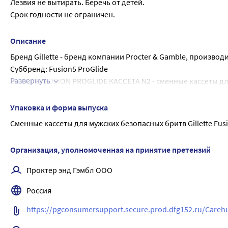
Лезвия не вытирать. Беречь от детей.
Срок годности не ограничен.
Описание
Бренд Gillette - бренд компании Procter & Gamble, производ
Суббренд: Fusion5 ProGlide
Развернуть
GILLETTE FUSION PROGLIDE КАССЕТА N2 - сменные кассеты для
трение покрытием обеспечивают бритье, которое вы едва п
Точный триммер на обратной стороне удобен для обработки 
Упаковка и форма выпуска
губой.
Сменные кассеты для мужских безопасных бритв Gillette Fusion
Усовершенствованная смазывающая полоска с еще большим 
Одной сменной кассеты хватает на один месяц бритья.
Организация, уполномоченная на принятие претензий
Сменные кассеты для мужской бритвы Fusion5 ProGlide подхо
Бритвы Gillette, которые раньше назывались Fusion ProGlide
Проктер энд Гэмбл ООО
Россия
https://pgconsumersupport.secure.prod.dfg152.ru/Car