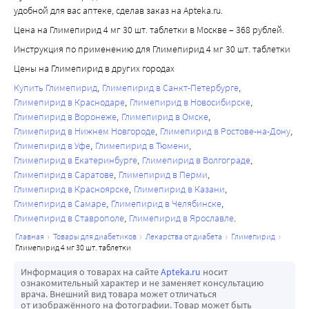
глимепирид приводит к значимому уменьшению 
удобной для вас аптеке, сделав заказ на Apteka.ru.
затяжным течением гипогликемии опасность снижения 
образования атеросклеротических бляшек.
Цена на Глимепирид 4 мг 30 шт. таблетки в Москве – 368 рублей.
концентрации глюкозы в крови до гипогликемического 
Снижение выраженности окислительного стресса
уровня может сохраняться в течение нескольких дней.
Инструкция по применению для Глимепирид 4 мг 30 шт. таблетки
Снижение выраженности окислительного стресса, 
который постоянно присутствует у пациентов с сахарным 
Цены на Глимепирид в других городах
диабетом 2 типа. Глимепирид повышает содержание 
Купить Глимепирид
Глимепирид в Санкт-Петербурге
эндогенного ?-токоферола, активность каталазы, 
Глимепирид в Краснодаре
Глимепирид в Новосибирске
Глимепирид в Воронеже
Глимепирид в Омске
глютатионпероксидазы и супероксиддисмутазы.
Глимепирид в Нижнем Новгороде
Глимепирид в Ростове-на-Дону
Сердечно-сосудистые эффекты
Глимепирид в Уфе
Глимепирид в Тюмени
Через АТФ-чувствительные калиевые каналы (см. выше), 
Глимепирид в Екатеринбурге
Глимепирид в Волгограде
производные сульфонилмочевины также оказывают 
Глимепирид в Саратове
Глимепирид в Перми
воздействие на сердечно-сосудистую систему. По 
Глимепирид в Красноярске
Глимепирид в Казани
сравнению с традиционными производными 
Глимепирид в Самаре
Глимепирид в Челябинске
сульфонилмочевины, глимепирид оказывает 
Глимепирид в Ставрополе
Глимепирид в Ярославле
достоверно меньший эффект на сердечно-сосудистую 
главная
товары для диабетиков
лекарства от диабета
глимепирид
глимепирид 4 мг 30 шт. таблетки
систему, что может объясняться специфической 
природой его взаимодействия со связывающимся с ним 
Информация о товарах на сайте
Apteka.ru
носит
белком АТФ-чувствительных калиевых каналов.
ознакомительный характер и не заменяет консультацию
врача. Внешний вид товара может отличаться
У здоровых добровольцев минимальная эффективная 
от изображённого на фотографии. Товар может быть