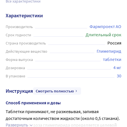
Все характеристики
Характеристики
Фармпроект АО
Производитель
Длительный срок
Срок годности
Россия
Страна производитель
Глимепирид
Действующее вещество
таблетки
Форма выпуска
4 мг
Дозировка
30
В упаковке
Инструкция
Смотреть полностью
Способ применения и дозы
Таблетки принимают, не разжевывая, запивая 
достаточным количеством жидкости (около 0,5 стакана).
Развернуть
Как правило, доза глимепирида определяется целевой 