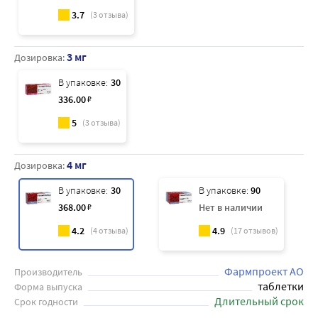
3.7
(
3
отзыва)
3 мг
Дозировка:
В упаковке:
30
336
.00
₽
5
(
3
отзыва)
4 мг
Дозировка:
В упаковке:
30
В упаковке:
90
368
.00
₽
Нет в наличии
4.2
4.9
(
4
отзыва)
(
17
отзывов)
Фармпроект АО
Производитель
таблетки
Форма выпуска
Длительный срок
Срок годности