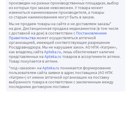
доза глимепирида составляет 0,6 мг. Эффект 
произведен на разных производственных площадках, выбор
из которых при заказе невозможен. У товара может
глимепирида является дозозависимым и 
измениться наименование производителя, а товары
воспроизводимым. Физиологическая реакция на 
со старым наименованием могут быть в заказе.
Мы не продаем товары на сайте и не доставляем заказы*
физическую нагрузку (снижение секреции инсулина) при 
на дом. Дистанционная продажа медикаментов (в том числе
приеме глимепирида сохраняется.
с доставкой на дом) в соответствии с
Постановлением
Правительства
может осуществляться аптечной
Отсутствуют достоверные различия в эффекте в 
организацией, имеющей соответствующее разрешение
зависимости от того, был принят препарат за 30 минут до 
Росздравнадзора. Мы не нарушаем закон. АО НПК «Катрен»,
как владелец сайта
Apteka.ru
, лишь обеспечивает наличие
еды или непосредственно перед едой. У пациентов с 
представленных на
Apteka.ru
товаров в ассортименте аптеки.
сахарным диабетом можно достигать достаточного 
Товар покупается в аптеке.
метаболического контроля в течение 24 ч при 
*под «заказом» на
Apteka.ru
понимается формирование
пользователем сайта заявки в адрес поставщика (АО НПК
однократном приеме препарата. Более того, в 
«Катрен») от имени аптечной организации на поставку
клиническом исследовании у 12 из 16 пациентов с 
выбранного товара в соответствии с заключенным между
последними договором поставки
почечной недостаточностью (клиренс креатинина 4-79 
мл/мин) также был достигнут достаточный 
метаболический контроль.
Комбинированная терапия с метформином
У пациентов с недостаточным метаболическим 
контролем при применении максимальной дозы 
глимепирида, может быть начата комбинированная 