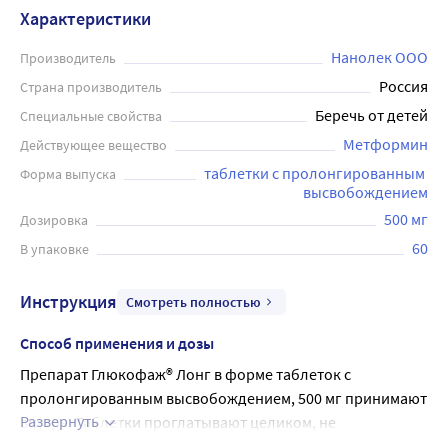
Характеристики
Нанолек ООО
Производитель
Россия
Страна производитель
Беречь от детей
Специальные свойства
Метформин
Действующее вещество
таблетки с пролонгированным 
Форма выпуска
высвобождением
500 мг
Дозировка
60
В упаковке
Инструкция
Смотреть полностью
Способ применения и дозы
Препарат Глюкофаж® Лонг в форме таблеток с 
пролонгированным высвобождением, 500 мг принимают 
Развернуть
внутрь. Таблетки проглатывают целиком, не 
разжевывая, запивая небольшим количеством жидкости, 