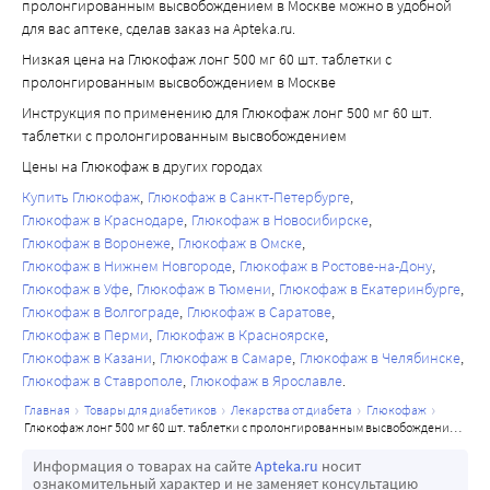
пролонгированным высвобождением в Москве можно в удобной
для вас аптеке, сделав заказ на Apteka.ru.
Низкая цена на Глюкофаж лонг 500 мг 60 шт. таблетки с
пролонгированным высвобождением в Москве
Инструкция по применению для Глюкофаж лонг 500 мг 60 шт.
таблетки с пролонгированным высвобождением
Цены на Глюкофаж в других городах
Купить Глюкофаж
Глюкофаж в Санкт-Петербурге
Глюкофаж в Краснодаре
Глюкофаж в Новосибирске
Глюкофаж в Воронеже
Глюкофаж в Омске
Глюкофаж в Нижнем Новгороде
Глюкофаж в Ростове-на-Дону
Глюкофаж в Уфе
Глюкофаж в Тюмени
Глюкофаж в Екатеринбурге
Глюкофаж в Волгограде
Глюкофаж в Саратове
Глюкофаж в Перми
Глюкофаж в Красноярске
Глюкофаж в Казани
Глюкофаж в Самаре
Глюкофаж в Челябинске
Глюкофаж в Ставрополе
Глюкофаж в Ярославле
главная
товары для диабетиков
лекарства от диабета
глюкофаж
глюкофаж лонг 500 мг 60 шт. таблетки с пролонгированным высвобождением
Информация о товарах на сайте
Apteka.ru
носит
ознакомительный характер и не заменяет консультацию