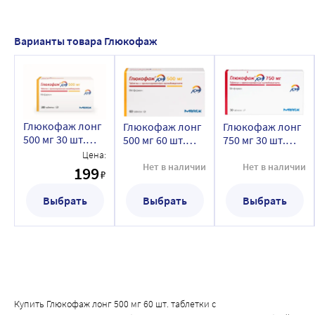
применении метформина в сочетании с другими 
гипогликемическими препаратами (производные 
Варианты товара Глюкофаж
сульфонилмочевины, инсулин, репаглинид и др.). При 
появлении симптомов гипогликемии не следует 
управлять транспортными средствами и механизмами.
Глюкофаж лонг
Глюкофаж лонг
Глюкофаж лонг
500 мг 30 шт.
500 мг 60 шт.
750 мг 30 шт.
таблетки с
таблетки с
таблетки с
Цена:
пролонгированным
пролонгированным
пролонгированн
Нет в наличии
Нет в наличии
199
₽
высвобождением
высвобождением
высвобождением
Выбрать
Выбрать
Выбрать
Купить Глюкофаж лонг 500 мг 60 шт. таблетки с