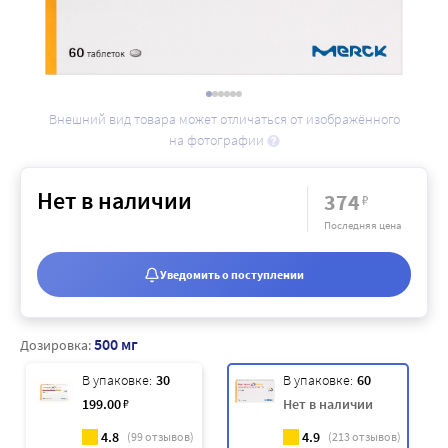
Внешний вид товара может отличаться от изображённого
на фотографии
Нет в наличии
374
₽
Последняя цена
Уведомить о поступлении
500 мг
Дозировка:
В упаковке:
30
В упаковке:
60
199
.00
₽
Нет в наличии
4.8
4.9
(
99
отзывов)
(
213
отзывов)