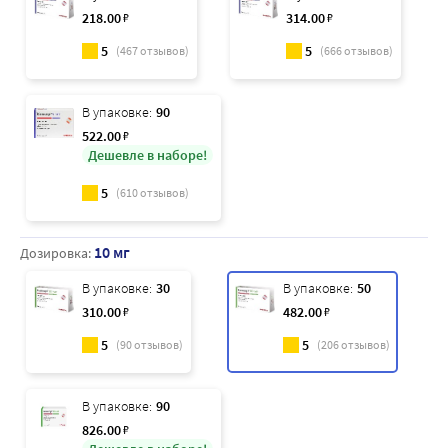
218
.00
₽
314
.00
₽
5
5
(
467
отзывов)
(
666
отзывов)
В упаковке:
90
522
.00
₽
Дешевле в наборе!
5
(
610
отзывов)
10 мг
Дозировка:
В упаковке:
30
В упаковке:
50
310
.00
₽
482
.00
₽
5
5
(
90
отзывов)
(
206
отзывов)
В упаковке:
90
826
.00
₽