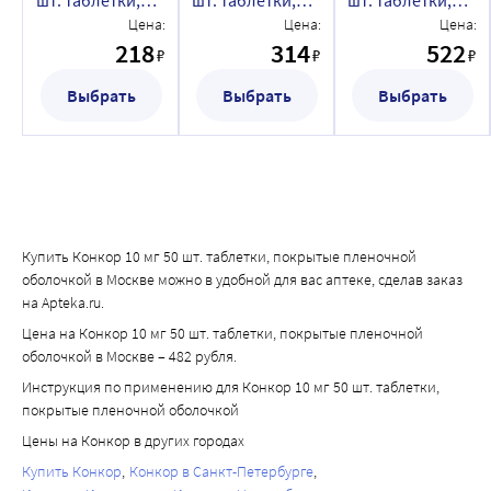
шт. таблетки,
шт. таблетки,
шт. таблетки,
адренорецепторов, приводя к повышению АД. 
покрытые
покрытые
покрытые
Цена:
Цена:
Цена:
Подобные взаимодействия более вероятны при 
пленочной
пленочной
пленочной
218
314
522
₽
₽
₽
применении неселективных бета-адреноблокаторов.
оболочкой
оболочкой
оболочкой
Антигипертензивные средства, также как и другие 
Выбрать
Выбрать
Выбрать
средства с возможным антигипертензивным эффектом 
(например, трициклические антидепрессанты, 
барбитураты, фенотиазины) могут усиливать 
гипотензивный эффект бисопролола.
Мефлохин при одновременном применении с 
бисопрололом может увеличивать риск развития 
Купить Конкор 10 мг 50 шт. таблетки, покрытые пленочной
брадикардии.
оболочкой в Москве можно в удобной для вас аптеке, сделав заказ
Ингибиторы МАО (за исключением ингибиторов МАО В) 
на Apteka.ru.
могут усиливать гипотензивный эффект бета-
Цена на Конкор 10 мг 50 шт. таблетки, покрытые пленочной
адреноблокаторов. Одновременное применение также 
оболочкой в Москве – 482 рубля.
может привести к развитию гипертонического криза.
Инструкция по применению для Конкор 10 мг 50 шт. таблетки,
покрытые пленочной оболочкой
Цены на Конкор в других городах
Купить Конкор
Конкор в Санкт-Петербурге