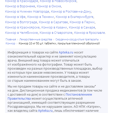
Конкор в Краснодаре
Конкор в Новосибирске
Конкор в Воронеже
Конкор в Омске
Конкор в Нижнем Новгороде
Конкор в Ростове-на-Дону
Конкор в Уфе
Конкор в Тюмени
Конкор в Екатеринбурге
Конкор в Волгограде
Конкор в Саратове
Конкор в Перми
Конкор в Красноярске
Конкор в Казани
Конкор в Самаре
Конкор в Челябинске
Конкор в Ставрополе
Конкор в Ярославле
главная
лекарственные средства
сердечно-сосудистые препараты
конкор
конкор 10 мг 50 шт. таблетки, покрытые пленочной оболочкой
Информация о товарах на сайте
Apteka.ru
носит
ознакомительный характер и не заменяет консультацию
врача. Внешний вид товара может отличаться
от изображённого на фотографии. Товар может быть
произведен на разных производственных площадках, выбор
из которых при заказе невозможен. У товара может
измениться наименование производителя, а товары
со старым наименованием могут быть в заказе.
Мы не продаем товары на сайте и не доставляем заказы*
на дом. Дистанционная продажа медикаментов (в том числе
с доставкой на дом) в соответствии с
Постановлением
Правительства
может осуществляться аптечной
организацией, имеющей соответствующее разрешение
Росздравнадзора. Мы не нарушаем закон. АО НПК «Катрен»,
как владелец сайта
Apteka.ru
, лишь обеспечивает наличие