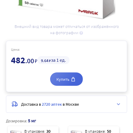
Внешний вид товара может отличаться от изображённого
на фотографии
Цена:
482
.00
за 1 ед.
₽
9
.64
₽
Купить
Доставка в
2720 аптек
в Москве
5 мг
Дозировка:
В упаковке:
30
В упаковке:
50