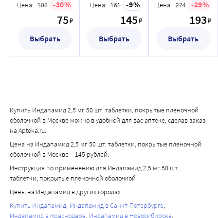
таблетки,
таблетки,
таблетки,
30
9
29
Цена:
108
Цена:
161
Цена:
274
после начала терапии тиазидным / тиазидоподобным 
покрытые
покрытые
покрытые
75
145
193
диуретиком. При отсутствии лечения острый приступ 
пленочной
пленочной
пленочной
₽
₽
₽
оболочкой
оболочкой
оболочкой
закрытоугольной глаукомы может привести к 
Выбрать
Выбрать
Выбрать
необратимой потере зрения. В первую очередь 
необходимо как можно быстрее отменить прием 
препарата. Если внутриглазное давление остается 
неконтролируемым, может потребоваться неотложное 
медикаментозное лечение или хирургическое 
вмешательство. Фактором риска развития острого 
Купить Индапамид 2,5 мг 50 шт. таблетки, покрытые пленочной
приступа закрытоугольной глаукомы является 
оболочкой в Москве можно в удобной для вас аптеке, сделав заказ
аллергическая реакция на производные сульфонамида 
на Apteka.ru.
или пенициллин в анамнезе.
Цена на Индапамид 2,5 мг 50 шт. таблетки, покрытые пленочной
Спортсмены
оболочкой в Москве – 145 рублей.
Действующее вещество, входящее в состав препарата 
Инструкция по применению для Индапамид 2,5 мг 50 шт.
Индапамид, может давать положительный результат при 
таблетки, покрытые пленочной оболочкой
проведении допинг-контроля.
Цены на Индапамид в других городах
Купить Индапамид
Индапамид в Санкт-Петербурге
Индапамид в Краснодаре
Индапамид в Новосибирске