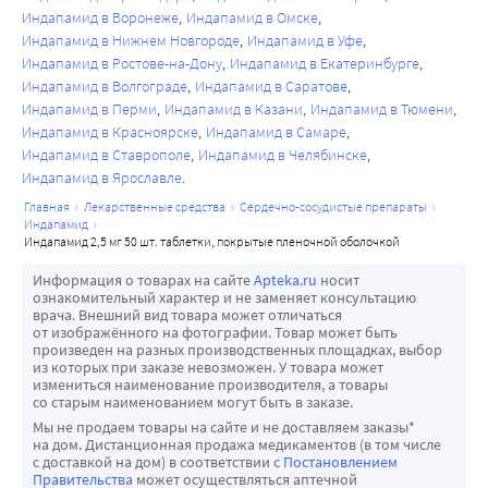
Индапамид в Воронеже
Индапамид в Омске
Индапамид в Нижнем Новгороде
Индапамид в Уфе
Индапамид в Ростове-на-Дону
Индапамид в Екатеринбурге
Индапамид в Волгограде
Индапамид в Саратове
Индапамид в Перми
Индапамид в Казани
Индапамид в Тюмени
Индапамид в Красноярске
Индапамид в Самаре
Индапамид в Ставрополе
Индапамид в Челябинске
Индапамид в Ярославле
главная
лекарственные средства
сердечно-сосудистые препараты
индапамид
индапамид 2,5 мг 50 шт. таблетки, покрытые пленочной оболочкой
Информация о товарах на сайте
Apteka.ru
носит
ознакомительный характер и не заменяет консультацию
врача. Внешний вид товара может отличаться
от изображённого на фотографии. Товар может быть
произведен на разных производственных площадках, выбор
из которых при заказе невозможен. У товара может
измениться наименование производителя, а товары
со старым наименованием могут быть в заказе.
Мы не продаем товары на сайте и не доставляем заказы*
на дом. Дистанционная продажа медикаментов (в том числе
с доставкой на дом) в соответствии с
Постановлением
Правительства
может осуществляться аптечной