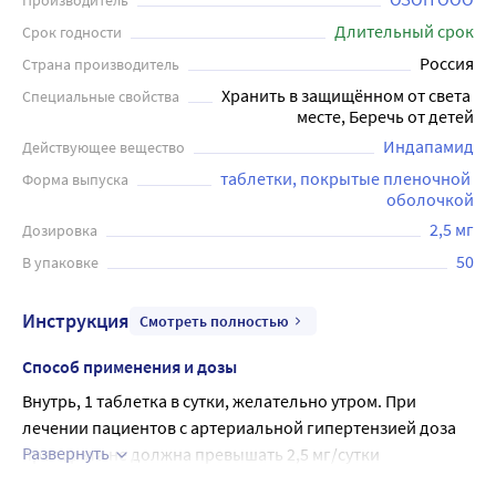
Производитель
Длительный срок
Срок годности
Россия
Страна производитель
Хранить в защищённом от света 
Специальные свойства
месте, Беречь от детей
Индапамид
Действующее вещество
таблетки, покрытые пленочной 
Форма выпуска
оболочкой
2,5 мг
Дозировка
50
В упаковке
Инструкция
Смотреть полностью
Способ применения и дозы
Внутрь, 1 таблетка в сутки, желательно утром. При 
лечении пациентов с артериальной гипертензией доза 
Развернуть
препарата не должна превышать 2,5 мг/сутки 
(увеличение риска побочного действия без усиления 