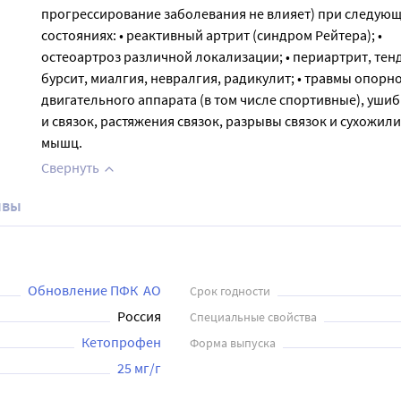
прогрессирование заболевания не влияет) при следую
состояниях: • реактивный артрит (синдром Рейтера); •
остеоартроз различной локализации; • периартрит, тен
бурсит, миалгия, невралгия, радикулит; • травмы опорно
двигательного аппарата (в том числе спортивные), уш
и связок, растяжения связок, разрывы связок и сухожил
мышц.
Свернуть
ывы
Обновление ПФК  АО
Срок годности
Россия
Специальные свойства
Кетопрофен
Форма выпуска
25 мг/г