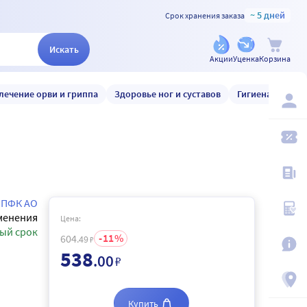
~ 5 дней
Срок хранения заказа
Искать
Акции
Уценка
Корзина
лечение орви и гриппа
Здоровье ног и суставов
Гигиена и уход
 ПФК АО
менения
Цена:
ый срок
11
604
.49
₽
538
.00
₽
Купить