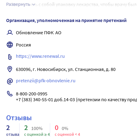
Развернуть
забудьте взять с собой упаковку лекарства, чтобы врачу бы
При случайном применении препарата в дозе, превышающе
в связи с крайне низкой способностью кетопрофена проник
Организация, уполномоченная на принятие претензий
появлении местных побочных эффектов (см. раздел 4) прек
Обновление ПФК  АО
водой.
При случайном проглатывании больших количеств геля про
Россия
https://www.renewal.ru
630096, г. Новосибирск, ул. Станционная, д. 80
pretenzii@pfk-obnovlenie.ru
8-800-200-0995

+7 (383) 340-55-01 доб.14-03 (претензии по качеству пр
Отзывы
2
2
0
100%
0%
отзыва
с оценкой ≥ 4
с оценкой < 4