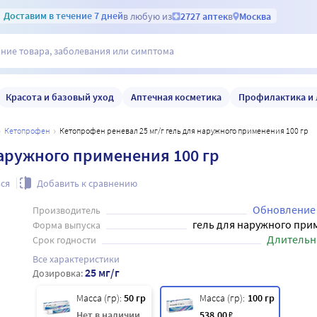
Доставим
в течение 7 дней
в любую из
2727 аптек
в
Москва
Красота и базовый уход
Аптечная косметика
Профилактика и 
кетопрофен
Кетопрофен реневал 25 мг/г гель для наружного применения 100 гр
наружного применения 100 гр
ся
Добавить к сравнению
Обновление
Производитель
гель для наружного при
Форма выпуска
Длительн
Срок годности
Все характеристики
25 мг/г
Дозировка:
Масса (гр):
50 гр
Масса (гр):
100 гр
Нет в наличии
538
.00
₽