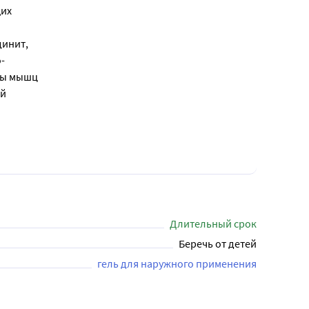
щих
динит,
-
ибы мышц
ий
Длительный срок
Беречь от детей
гель для наружного применения