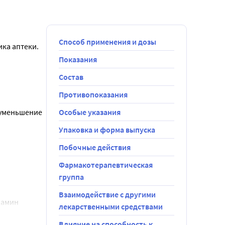
Способ применения и дозы
ка аптеки. 
Показания
Состав
Противопоказания
(уменьшение 
Особые указания
Упаковка и форма выпуска
рмами 
Побочные действия
Фармакотерапевтическая
зок и 
группа
Взаимодействие с другими
амин 
лекарственными средствами
сутки и 
Влияние на способность к