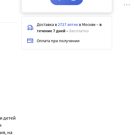
Доставка в
2727 аптек
в Москве
–
в
течение 7 дней
–
Бесплатно
Оплата при получении
и детей
и
ия, на