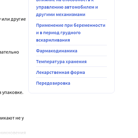
управлению автомобилем и
другими механизмами
 или другие 
Применение при беременности
и в период грудного
вскармливания
олным 
оническое 
Фармакодинамика
ательно 
ющий 
Температура хранения
ение 
Лекарственная форма
Передозировка
 в прошлом;
в упаковке.
ю в солярии 
дца 
еночная 
кают не у 
никновения 