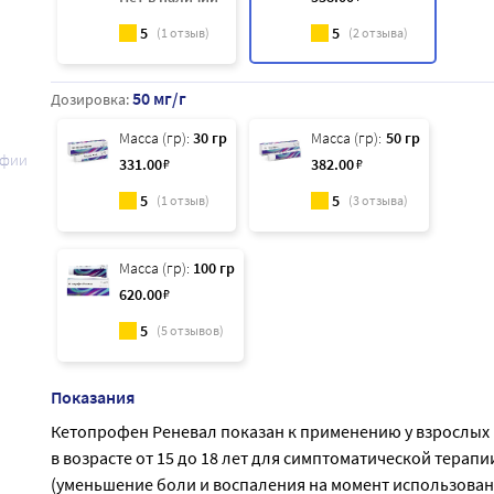
5
5
(
1
отзыв)
(
2
отзыва)
50 мг/г
Дозировка:
Масса (гр):
30 гр
Масса (гр):
50 гр
афии
331
.00
₽
382
.00
₽
5
5
(
1
отзыв)
(
3
отзыва)
Масса (гр):
100 гр
620
.00
₽
5
(
5
отзывов)
Показания
Кетопрофен Реневал показан к применению у взрослых 
в возрасте от 15 до 18 лет для симптоматической терапи
(уменьшение боли и воспаления на момент использован