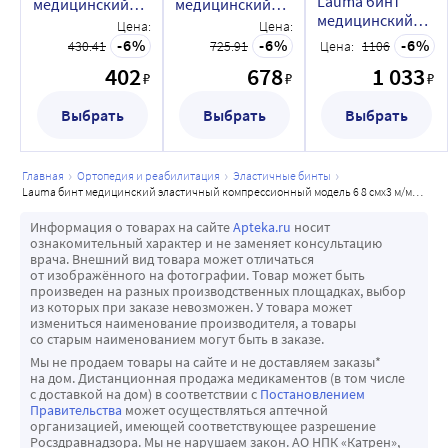
Lauma бинт
медицинский
медицинский
медицинский
эластичный
эластичный
Цена:
Цена:
эластичный
компрессионный
компрессионный
6
6
6
430.41
725.91
Цена:
1106
компрессионный
модель 6 8
модель 6 8 смx3
402
678
1 033
модель 6 8 смx5
₽
₽
₽
смx1,5 м/малой
м/малой
м/малой
растяжимости
растяжимости
Выбрать
Выбрать
растяжимости
Выбрать
главная
ортопедия и реабилитация
эластичные бинты
lauma бинт медицинский эластичный компрессионный модель 6 8 смx3 м/малой растяжимости
Информация о товарах на сайте
Apteka.ru
носит
ознакомительный характер и не заменяет консультацию
врача. Внешний вид товара может отличаться
от изображённого на фотографии. Товар может быть
произведен на разных производственных площадках, выбор
из которых при заказе невозможен. У товара может
измениться наименование производителя, а товары
со старым наименованием могут быть в заказе.
Мы не продаем товары на сайте и не доставляем заказы*
на дом. Дистанционная продажа медикаментов (в том числе
с доставкой на дом) в соответствии с
Постановлением
Правительства
может осуществляться аптечной
организацией, имеющей соответствующее разрешение
Росздравнадзора. Мы не нарушаем закон. АО НПК «Катрен»,