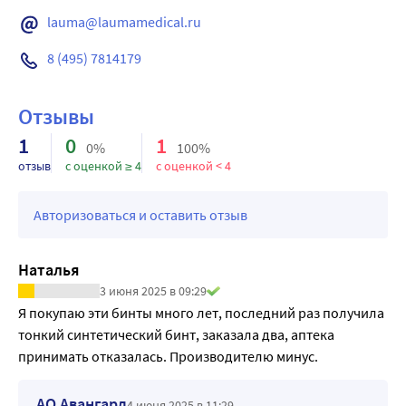
наполнения;
lauma@laumamedical.ru
Поддержание и разгрузка мышечно-связочного 
аппарата конечностей при травмах и высоких нагрузках;
8 (495) 7814179
Устранение отека, боли и тяжести в ногах, в том числе 
при судорогах.
Отзывы
1
0
1
0%
100%
отзыв
с оценкой ≥ 4
с оценкой < 4
Авторизоваться и оставить отзыв
Наталья
3 июня 2025 в 09:29
Я покупаю эти бинты много лет, последний раз получила 
тонкий синтетический бинт, заказала два, аптека 
принимать отказалась. Производителю минус.
АО Авангард
4 июня 2025 в 11:29