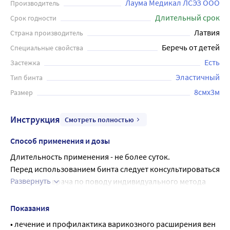
Лаума Медикал ЛСЭЗ ООО
Производитель
Длительный срок
Срок годности
Латвия
Страна производитель
Беречь от детей
Специальные свойства
Есть
Застежка
Эластичный
Тип бинта
8смx3м
Размер
Инструкция
Смотреть полностью
Способ применения и дозы
Длительность применения - не более суток.
Перед использованием бинта следует консультироваться 
Развернуть
у лечащего врача по поводу индивидуального метода 
накладывания бинта и продолжительности его ношения. 
Время или периодичность ношения эластичного бинта и 
Показания
смена периодов ношения/отдыха определяется врачом.
• лечение и профилактика варикозного расширения вен 