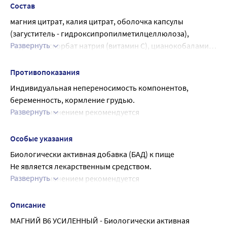
Состав
магния цитрат, калия цитрат, оболочка капсулы 
(загуститель - гидроксипропилметилцеллюлоза), 
Развернуть
таурин, L-аскорбат натрия (витамин С), цианокобаламин 
(витамин В12), тиамина гидрохлорид (витамин В1), 
пиридоксина гидрохлорид (витамин В6), фолиевая 
Противопоказания
кислота.
Индивидуальная непереносимость компонентов, 
беременность, кормление грудью.
Развернуть
Перед применением рекомендуется 
проконсультироваться с врачом.
Особые указания
Биологически активная добавка (БАД) к пище
Не является лекарственным средством.
Развернуть
Перед применением рекомендуется 
проконсультироваться с врачом.
Описание
МАГНИЙ В6 УСИЛЕННЫЙ - Биологически активная