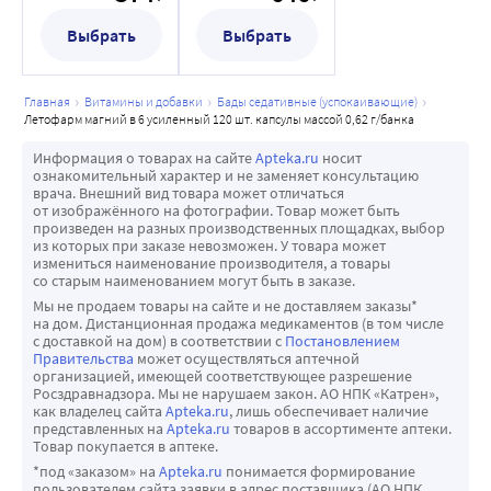
Выбрать
Выбрать
главная
витамины и добавки
бады седативные (успокаивающие)
летофарм магний в 6 усиленный 120 шт. капсулы массой 0,62 г/банка
Информация о товарах на сайте
Apteka.ru
носит
ознакомительный характер и не заменяет консультацию
врача. Внешний вид товара может отличаться
от изображённого на фотографии. Товар может быть
произведен на разных производственных площадках, выбор
из которых при заказе невозможен. У товара может
измениться наименование производителя, а товары
со старым наименованием могут быть в заказе.
Мы не продаем товары на сайте и не доставляем заказы*
на дом. Дистанционная продажа медикаментов (в том числе
с доставкой на дом) в соответствии с
Постановлением
Правительства
может осуществляться аптечной
организацией, имеющей соответствующее разрешение
Росздравнадзора. Мы не нарушаем закон. АО НПК «Катрен»,
как владелец сайта
Apteka.ru
, лишь обеспечивает наличие
представленных на
Apteka.ru
товаров в ассортименте аптеки.
Товар покупается в аптеке.
*под «заказом» на
Apteka.ru
понимается формирование
пользователем сайта заявки в адрес поставщика (АО НПК