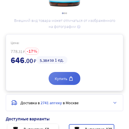
Внешний вид товара может отличаться от изображённого
на фотографии
Цена:
17
778
.31
₽
646
.00
за 1 ед.
₽
5
.38
₽
Купить
Доставка в
2741 аптеку
в Москве
Доступные варианты