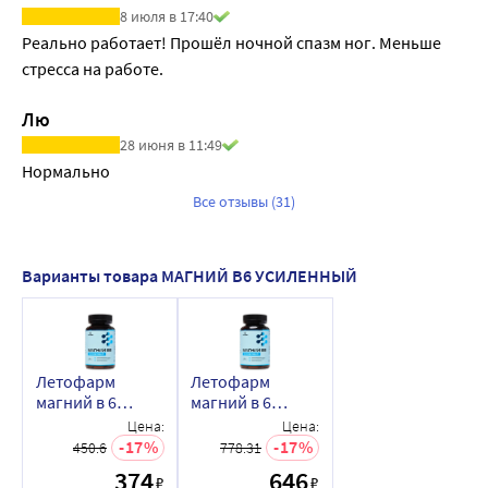
8 июля в 17:40
Реально работает! Прошёл ночной спазм ног. Меньше 
стресса на работе.
Лю
28 июня в 11:49
Нормально
Все отзывы (31)
Варианты товара МАГНИЙ В6 УСИЛЕННЫЙ
Летофарм
Летофарм
магний в 6
магний в 6
усиленный 60
усиленный 120
Цена:
Цена:
шт. капсулы
шт. капсулы
17
17
450.6
778.31
массой 0,62 г
массой 0,62 г/
374
646
₽
₽
банка