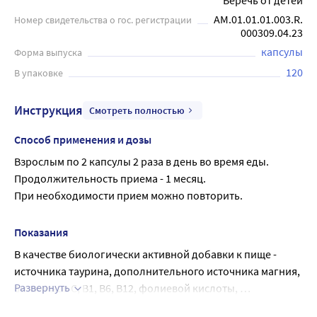
Беречь от детей
AM.01.01.01.003.R.
Номер свидетельства о гос. регистрации
000309.04.23
капсулы
Форма выпуска
120
В упаковке
Инструкция
Смотреть полностью
Способ применения и дозы
Взрослым по 2 капсулы 2 раза в день во время еды.
Продолжительность приема - 1 месяц.
При необходимости прием можно повторить.
Показания
В качестве биологически активной добавки к пище - 
источника таурина, дополнительного источника магния, 
Развернуть
витаминов С, В1, В6, В12, фолиевой кислоты, 
содержащей калий.