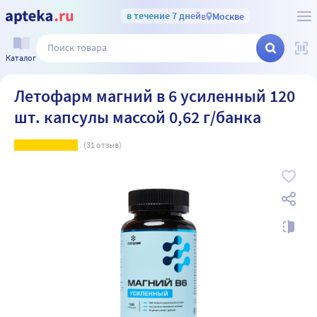
в течение 7 дней
в
Москве
Каталог
Летофарм магний в 6 усиленный 120
шт. капсулы массой 0,62 г/банка
(
31
отзыв)