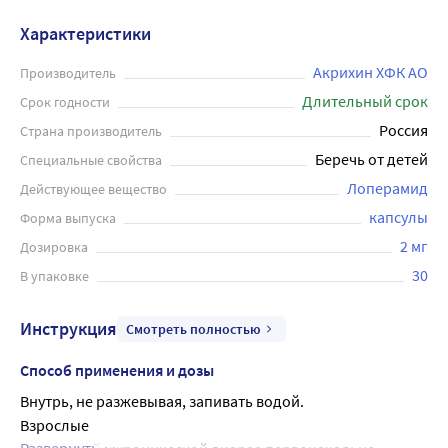
при диарее инфекционного генеза , для регуляции стула
Характеристики
у пациентов с илеостомой. Лоперамид, замедляет
перистальтику и увеличивает время прохождения
Акрихин ХФК АО
Производитель
кишечного содержимого. Повышает тонус анального
Длительный срок
Срок годности
сфинктера. Способствует удержанию каловых масс и
Россия
Страна производитель
уменьшает частоту актов дефекации. Капсулы
Беречь от детей
Специальные свойства
принимают внутрь, не разжевывая, запивая достаточным
Лоперамид
Действующее вещество
количеством воды. Продолжительность лечения
составляет 2 дня. При сохранении симптомов более 24 ч
капсулы
Форма выпуска
необходимо немедленно обратиться к врачу.
2 мг
Дозировка
Длительный прием препарата возможен только под
30
В упаковке
контролем врача.
Инструкция
Смотреть полностью
Способ применения и дозы
Внутрь, не разжевывая, запивать водой.
Взрослые