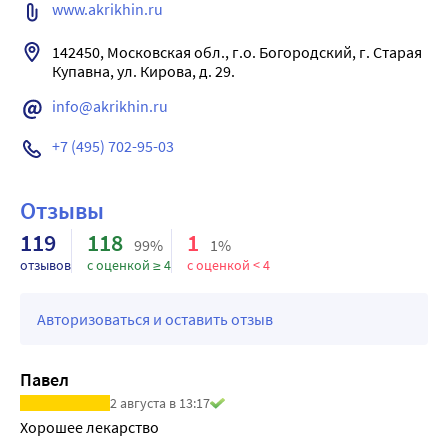
реакциях лекарственного препарата через 
Необходимо медицинское наблюдение по крайней мере 
www.akrikhin.ru
национальные системы сообщения о нежелательных 
в течение 48 часов.
реакциях.
142450, Московская обл., г.о. Богородский, г. Старая 
Купавна, ул. Кирова, д. 29.
info@akrikhin.ru
+7 (495) 702-95-03
Отзывы
119
118
1
99%
1%
отзывов
с оценкой ≥ 4
с оценкой < 4
Авторизоваться и оставить отзыв
Павел
2 августа в 13:17
Хорошее лекарство