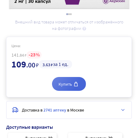
Внешний вид товара может отличаться от изображённого
на фотографии
Цена:
23
141
.84
₽
109
.00
за 1 ед.
₽
3
.63
₽
Купить
Доставка в
2741 аптеку
в Москве
Доступные варианты