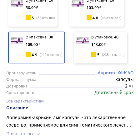
В упаковке:
10
В упаковке:
20
56
.99
₽
103
.99
₽
5
4.8
(
32
отзыва)
(
46
отзывов)
В упаковке:
30
В упаковке:
40
109
.00
₽
143
.00
₽
4.9
5
(
119
отзывов)
(
235
отзывов)
Акрихин ХФК АО
Производитель
капсулы
Форма выпуска
2 мг
Дозировка
Длительный срок
Срок годности
Все характеристики
Описание
Лоперамид-акрихин 2 мг капсулы - это лекарственное
средство, применяемое для симптоматического лечения
острой и хронической диареи различного генеза , в
Показать всё
качестве вспомогательного лекарственного средства