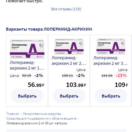
Помогает быстро.
Все отзывы (119)
Варианты товара ЛОПЕРАМИД-АКРИХИН
Лоперамид-
Лоперамид-
Лоперамид-
акрихин 2 мг 20
акрихин 2 мг 30
акрихин 2 мг 10
шт. капсулы
шт. капсулы
Цена:
Цена:
шт. капсулы
2
2
23
Цена:
58.15
106.11
141.84
56
103
109
.99
.99
₽
₽
₽
Выбрать
Выбрать
Выбрать
главная
лекарственные средства
средства для пищеварения и обмена веществ
лоперамид-акрихин 2 мг 30 шт. капсулы