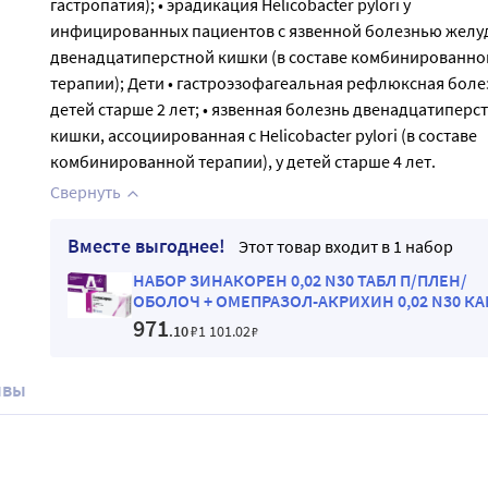
гастропатия); • эрадикация Helicobacter pylori у
инфицированных пациентов с язвенной болезнью желу
двенадцатиперстной кишки (в составе комбинированно
терапии); Дети • гастроэзофагеальная рефлюксная боле
детей старше 2 лет; • язвенная болезнь двенадцатиперс
кишки, ассоциированная с Helicobacter pylori (в составе
комбинированной терапии), у детей старше 4 лет.
Свернуть
Вместе выгоднее!
Этот товар входит в 1 набор
НАБОР ЗИНАКОРЕН 0,02 N30 ТАБЛ П/ПЛЕН/
ОБОЛОЧ + ОМЕПРАЗОЛ-АКРИХИН 0,02 N30 КА
КИШЕЧНОРАСТВО закажи со скидкой 10%
971
.10
₽
1 101
.02
₽
ывы