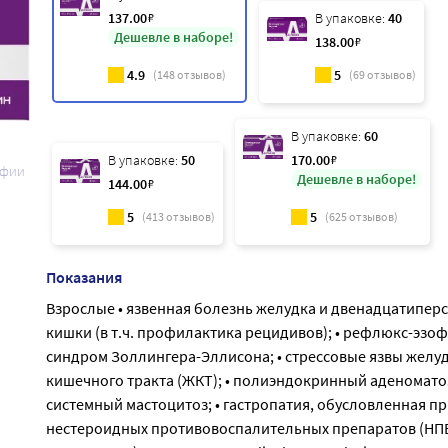
137
.00
₽
В упаковке:
40
Дешевле в наборе!
138
.00
₽
4.9
5
(
148
отзывов)
(
69
отзывов)
В упаковке:
60
В упаковке:
50
170
.00
₽
афии
Дешевле в наборе!
144
.00
₽
5
5
(
413
отзывов)
(
625
отзывов)
Показания
Взрослые • язвенная болезнь желудка и двенадцатипер
кишки (в т.ч. профилактика рецидивов); • рефлюкс-эзофа
синдром Золлингера-Эллисона; • стрессовые язвы желу
кишечного тракта (ЖКТ); • полиэндокринный аденоматоз
системный мастоцитоз; • гастропатия, обусловленная п
нестероидных противовоспалительных препаратов (НП