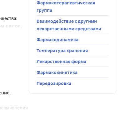
Фармакотерапевтическая
группа
ллин 1 г, 
щества: 
 раза в 
Взаимодействие с другими
маннитол, 
ойную" 
лекарственными средствами
в составе 
рия 
н 40 мг - 1 
Фармакодинамика
диоксид, 
Температура хранения
, у детей 
Лекарственная форма
апии) у 
Фармакокинетика
я 
Передозировка
трыжки 
ние, 
ylori);
я выявления 
за 5 дней 
тревожных» 
нение цвета 