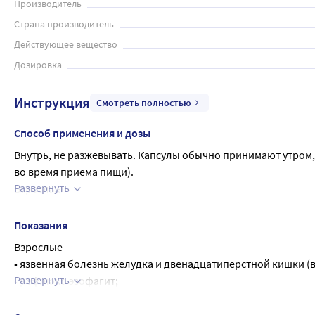
Производитель
Страна производитель
Действующее вещество
Дозировка
Инструкция
Смотреть полностью
Способ применения и дозы
Внутрь, не разжевывать. Капсулы обычно принимают утром,
во время приема пищи).
Развернуть
Взрослые
При обострении язвенной болезни, рефлюкс-эзофагите и НПВП
рефлюкс-эзофагита дозу препарата Омепразол-Акрихин увели
Показания
двенадцатиперстной кишки - 2-3 недели, при необходимости 
Взрослые
Пациентам, резистентным к лечению другими противоязвенн
• язвенная болезнь желудка и двенадцатиперстной кишки (в
лечения при язвенной болезни двенадцатиперстной кишки -
Развернуть
• рефлюкс-эзофагит;
При синдроме Золлингера-Эллисона - 60 мг/сутки; при необх
• синдром Золлингера-Эллисона;
в 2-3 приема).
• стрессовые язвы желудочно-кишечного тракта (ЖКТ);