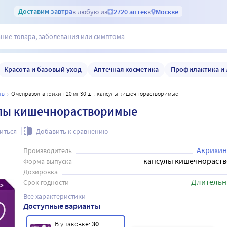
Доставим
завтра
в любую из
2720 аптек
в
Москве
Красота и базовый уход
Аптечная косметика
Профилактика и 
тв
Омепразол-акрихин 20 мг 30 шт. капсулы кишечнорастворимые
сулы кишечнорастворимые
иться
Добавить к сравнению
Акрихин
Производитель
капсулы кишечнораст
Форма выпуска
Дозировка
Длительн
Срок годности
Все характеристики
Доступные варианты
В упаковке:
30