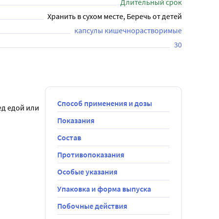
Длительный срок
Хранить в сухом месте, Беречь от детей
капсулы кишечнорастворимые
30
Способ применения и дозы
д едой или 
Показания
Состав
ением 
олезни
Противопоказания
 недель.
Особые указания
 Курс 
Упаковка и форма выпуска
 - 8 недель.
ее назначают 
Побочные действия