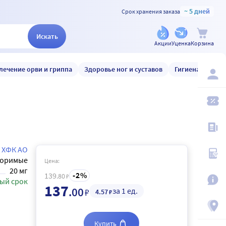
~ 5 дней
Срок хранения заказа
Искать
Акции
Уценка
Корзина
лечение орви и гриппа
Здоровье ног и суставов
Гигиена и уход
 ХФК АО
воримые
Цена:
20 мг
2
139
.80
₽
ый срок
137
.00
за 1 ед.
₽
4
.57
₽
Купить