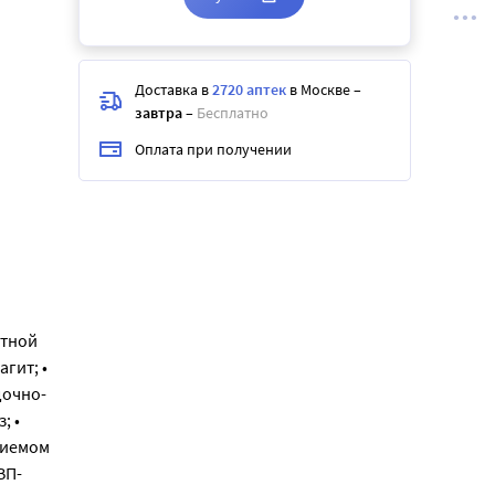
Доставка в
2720 аптек
в Москве
–
завтра
–
Бесплатно
Оплата при получении
стной
гит; •
дочно-
; •
риемом
ВП-