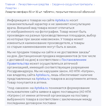
главная
лекарственные средства
сердечно-сосудистые препараты
лозартан
лозартан велфарм 50 мг 30 шт. таблетки, покрытые пленочной оболочкой
Информация о товарах на сайте
Apteka.ru
носит
ознакомительный характер и не заменяет консультацию
врача. Внешний вид товара может отличаться
от изображённого на фотографии. Товар может быть
произведен на разных производственных площадках, выбор
из которых при заказе невозможен. У товара может
измениться наименование производителя, а товары
со старым наименованием могут быть в заказе.
Мы не продаем товары на сайте и не доставляем заказы*
на дом. Дистанционная продажа медикаментов (в том числе
с доставкой на дом) в соответствии с
Постановлением
Правительства
может осуществляться аптечной
организацией, имеющей соответствующее разрешение
Росздравнадзора. Мы не нарушаем закон. АО НПК «Катрен»,
как владелец сайта
Apteka.ru
, лишь обеспечивает наличие
представленных на
Apteka.ru
товаров в ассортименте аптеки.
Товар покупается в аптеке.
*под «заказом» на
Apteka.ru
понимается формирование
пользователем сайта заявки в адрес поставщика (АО НПК
«Катрен») от имени аптечной организации на поставку
выбранного товара в соответствии с заключенным между
последними договором поставки