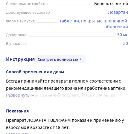
Беречь от детей
Специальные свойства
Лозартан
Действующее вещество
таблетки, покрытые пленочной 
Форма выпуска
оболочкой
50 мг
Дозировка
30
В упаковке
Инструкция
Смотреть полностью
Способ применения и дозы
Всегда принимайте препарат в полном соответствии с 
рекомендациями лечащего врача или работника аптеки. 
Развернуть
При появлении сомнений посоветуйтесь с лечащим 
врачом.
Рекомендуемая доза:
Показания
• Для лечения высокого артериального давления 
Препарат ЛОЗАРТАН ВЕЛФАРМ показан к применению у 
(артериальной гипертензии)
взрослых в возрасте от 18 лет:
Начальная и поддерживающая доза препарата 