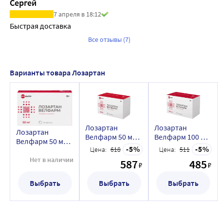
Сергей
7 апреля в 18:12
Быстрая доставка
Все отзывы (7)
Варианты товара Лозартан
Лозартан
Лозартан
Лозартан
Велфарм 50 мг
Велфарм 100 мг
Велфарм 50 мг
90 шт. таблетки,
90 шт. таблетки,
5
5
Цена:
618
Цена:
511
30 шт. таблетки,
покрытые
покрытые
покрытые
Нет в наличии
587
485
пленочной
пленочной
₽
₽
пленочной
оболочкой
оболочкой
оболочкой
Выбрать
Выбрать
Выбрать