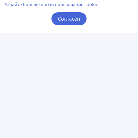
Узнайте больше про использование cookie.
Согласен
Корзина
Вход / Регистрация
ПРИЛОЖЕНИЯ
СЛЕДИТЕ ЗА НАМИ
ГОРЯЧАЯ ЛИНИЯ