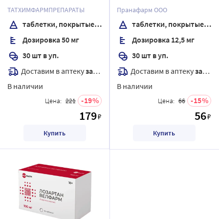
пленочной оболочкой
пленочной оболочкой
ТАТХИМФАРМПРЕПАРАТЫ
Пранафарм ООО
таблетки, покрытые пленочной оболочкой
таблетки, покрытые пленочной оболочкой
Дозировка 50 мг
Дозировка 12,5 мг
30 шт в уп.
30 шт в уп.
Доставим в аптеку
завтра
Доставим в аптеку
завтра
В наличии
В наличии
19
15
Цена:
221
Цена:
66
179
56
₽
₽
Купить
Купить