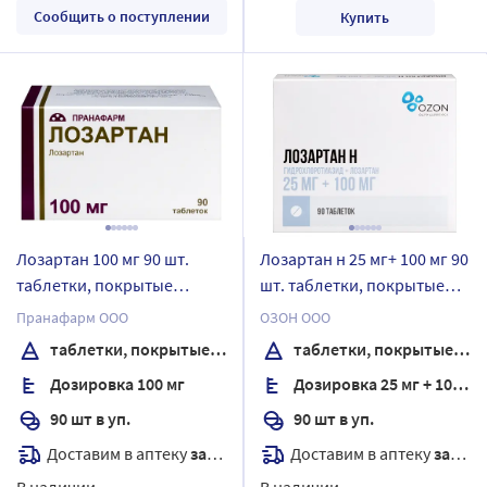
Сообщить о поступлении
Купить
Лозартан 100 мг 90 шт.
Лозартан н 25 мг+ 100 мг 90
таблетки, покрытые
шт. таблетки, покрытые
пленочной оболочкой
пленочной оболочкой
Пранафарм ООО
ОЗОН ООО
таблетки, покрытые пленочной оболочкой
таблетки, покрытые пленочной оболочкой
Дозировка 100 мг
Дозировка 25 мг + 100 мг
90 шт в уп.
90 шт в уп.
Доставим в аптеку
завтра
Доставим в аптеку
завтра
В наличии
В наличии