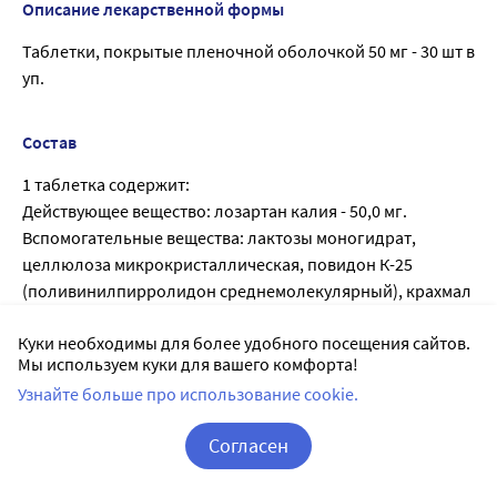
Описание лекарственной формы
Таблетки, покрытые пленочной оболочкой 50 мг - 30 шт в
уп.
Состав
1 таблетка содержит:
Действующее вещество: лозартан калия - 50,0 мг.
Вспомогательные вещества: лактозы моногидрат,
целлюлоза микрокристаллическая, повидон К-25
(поливинилпирролидон среднемолекулярный), крахмал
картофельный, кремния диоксид коллоидный (аэросил),
Куки необходимы для более удобного посещения сайтов.
магния стеарат.
Мы используем куки для вашего комфорта!
Вспомогательные вещества оболочки: Опадрай II
Узнайте больше про использование cookie.
оранжевый [поливиниловый спирт, тальк, макрогол
(полиэтиленгликоль), титана диоксид, краситель железа
Согласен
оксид желтый, краситель железа оксид красный, лак
алюминиевый на основе красителя солнечный закат
Корзина
Вход / Регистрация