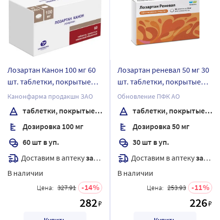
Лозартан Канон 100 мг 60
Лозартан реневал 50 мг 30
шт. таблетки, покрытые
шт. таблетки, покрытые
пленочной оболочкой
пленочной оболочкой
Канонфарма продакшн ЗАО
Обновление ПФК АО
таблетки, покрытые пленочной оболочкой
таблетки, покрытые пленочной оболочкой
Дозировка 100 мг
Дозировка 50 мг
60 шт в уп.
30 шт в уп.
Доставим в аптеку
завтра
Доставим в аптеку
завтра
В наличии
В наличии
14
11
Цена:
327.91
Цена:
253.93
282
226
₽
₽
Купить
Купить