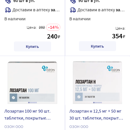
60 шт в уп.
90 шт в уп.
Доставим в аптеку
завтра
Доставим в аптеку
завтра
В наличии
В наличии
14
Цена:
282
Цена:
354
240
₽
₽
Купить
Купить
Лозартан 100 мг 90 шт.
Лозартан н 12,5 мг + 50 мг
таблетки, покрытые
30 шт. таблетки, покрытые
пленочной оболочкой
пленочной оболочкой
ОЗОН ООО
ОЗОН ООО