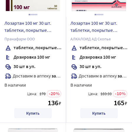
Лозартан 100 мг 30 шт.
Лозартан 100 мг 30 шт.
таблетки, покрытые
таблетки, покрытые
пленочной оболочкой
пленочной оболочкой
Пранафарм ООО
АЛКАЛОИД АД Скопье
таблетки, покрытые пленочной оболочкой
таблетки, покрытые пленочной оболочкой
Дозировка 100 мг
Дозировка 100 мг
30 шт в уп.
30 шт в уп.
Доставим в аптеку
завтра
Доставим в аптеку
завтра
В наличии
В наличии
20
10
Цена:
170
Цена:
183.33
136
165
₽
₽
Купить
Купить