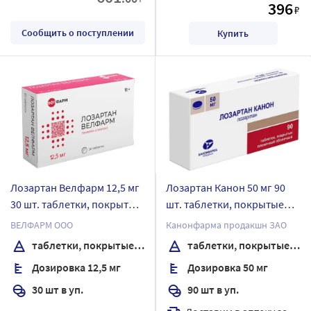
396
₽
Сообщить о поступлении
Купить
Лозартан Велфарм 12,5 мг
Лозартан Канон 50 мг 90
30 шт. таблетки, покрытые
шт. таблетки, покрытые
пленочной оболочкой
пленочной оболочкой
ВЕЛФАРМ ООО
Канонфарма продакшн ЗАО
таблетки, покрытые пленочной оболочкой
таблетки, покрытые пленочной оболочкой
Дозировка 12,5 мг
Дозировка 50 мг
30 шт в уп.
90 шт в уп.