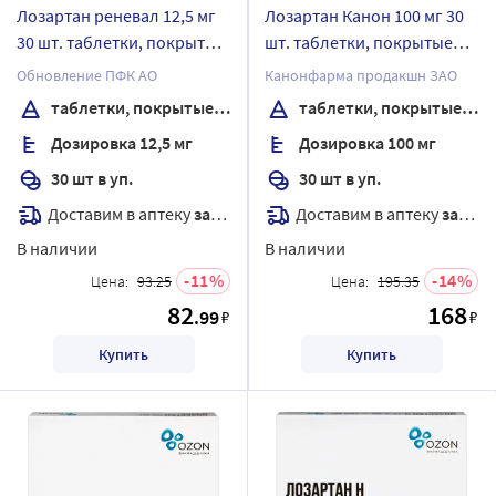
Лозартан реневал 12,5 мг
Лозартан Канон 100 мг 30
30 шт. таблетки, покрытые
шт. таблетки, покрытые
пленочной оболочкой
пленочной оболочкой
Обновление ПФК АО
Канонфарма продакшн ЗАО
таблетки, покрытые пленочной оболочкой
таблетки, покрытые пленочной оболочкой
Дозировка 12,5 мг
Дозировка 100 мг
30 шт в уп.
30 шт в уп.
Доставим в аптеку
завтра
Доставим в аптеку
завтра
В наличии
В наличии
11
14
Цена:
93.25
Цена:
195.35
82
168
.99
₽
₽
Купить
Купить