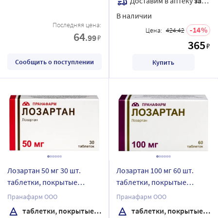
Доставим в аптеку
завтра
В наличии
Последняя цена:
14
Цена:
424.42
64
.99
₽
365
₽
Сообщить о поступлении
Купить
Лозартан 50 мг 30 шт.
Лозартан 100 мг 60 шт.
таблетки, покрытые
таблетки, покрытые
пленочной оболочкой
пленочной оболочкой
Пранафарм ООО
Пранафарм ООО
таблетки, покрытые пленочной оболочкой
таблетки, покрытые пленочной оболочкой