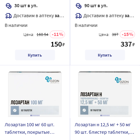
30 шт в уп.
90 шт в уп.
Доставим в аптеку
завтра
Доставим в аптеку
завтра
В наличии
В наличии
11
15
Цена:
168.54
Цена:
397
150
337
₽
₽
Купить
Купить
Лозартан 100 мг 60 шт.
Лозартан н 12,5 мг + 50 мг
таблетки, покрытые
90 шт. блистер таблетки,
пленочной оболочкой
покрытые пленочной