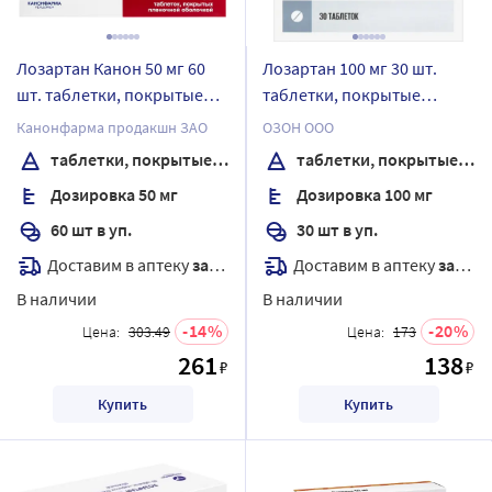
Лозартан Канон 50 мг 60
Лозартан 100 мг 30 шт.
шт. таблетки, покрытые
таблетки, покрытые
пленочной оболочкой
пленочной оболочкой
Канонфарма продакшн ЗАО
ОЗОН ООО
таблетки, покрытые пленочной оболочкой
таблетки, покрытые пленочной оболочкой
Дозировка 50 мг
Дозировка 100 мг
60 шт в уп.
30 шт в уп.
Доставим в аптеку
завтра
Доставим в аптеку
завтра
В наличии
В наличии
14
20
Цена:
303.49
Цена:
173
261
138
₽
₽
Купить
Купить