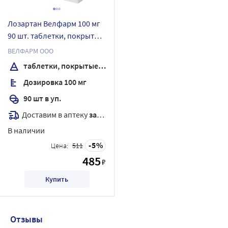
Лозартан Велфарм 100 мг
90 шт. таблетки, покрытые
пленочной оболочкой
ВЕЛФАРМ ООО
таблетки, покрытые пленочной оболочкой
Дозировка 100 мг
90 шт в уп.
Доставим в аптеку
завтра
В наличии
5
Цена:
511
485
₽
Купить
Отзывы