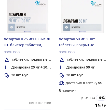
Лозартан н 25 мг+100 мг 30
Лозартан 50 мг 30 шт.
шт. блистер таблетки,
таблетки, покрытые
покрытые пленочной
пленочной оболочкой
ОЗОН ООО
ОЗОН ООО
оболочкой
таблетки, покрытые пленочной оболочкой
таблетки, покрытые пленочной оболочкой
Дозировка 25 мг + 100 мг
Дозировка 50 мг
30 шт в уп.
30 шт в уп.
Доставим в аптеку
завтра
В наличии
9
Цена:
174
Нет в наличии
157
₽