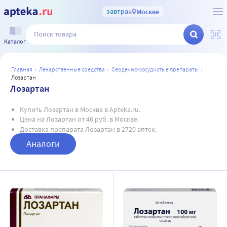
завтра
в
Москве
Каталог
главная
лекарственные средства
сердечно-сосудистые препараты
лозартан
Лозартан
Купить Лозартан в Москве в Apteka.ru.
Цена на Лозартан от 46 руб. в Москве.
Доставка препарата Лозартан в 2720 аптек.
Аналоги