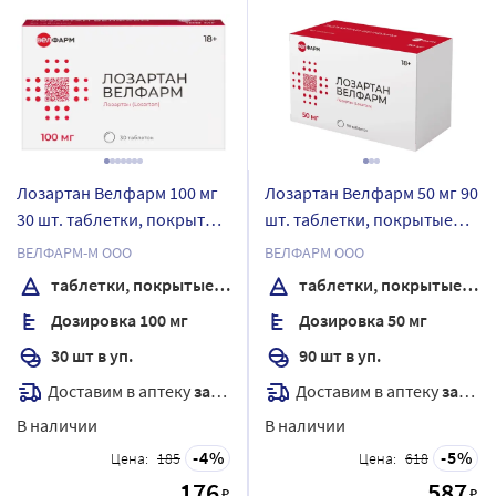
Лозартан Велфарм 100 мг
Лозартан Велфарм 50 мг 90
30 шт. таблетки, покрытые
шт. таблетки, покрытые
пленочной оболочкой
пленочной оболочкой
ВЕЛФАРМ-М ООО
ВЕЛФАРМ ООО
таблетки, покрытые пленочной оболочкой
таблетки, покрытые пленочной оболочкой
Дозировка 100 мг
Дозировка 50 мг
30 шт в уп.
90 шт в уп.
Доставим в аптеку
завтра
Доставим в аптеку
завтра
В наличии
В наличии
4
5
Цена:
185
Цена:
618
176
587
₽
₽