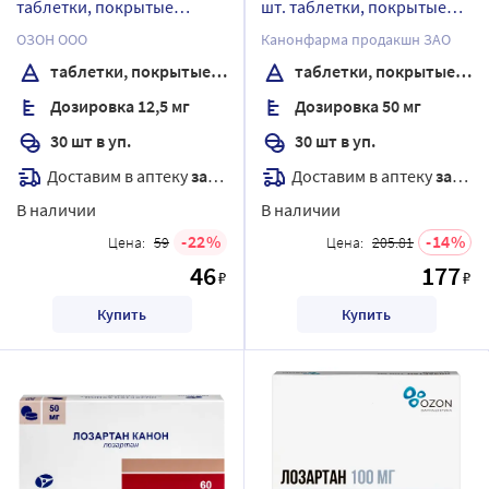
таблетки, покрытые
шт. таблетки, покрытые
пленочной оболочкой
пленочной оболочкой
ОЗОН ООО
Канонфарма продакшн ЗАО
таблетки, покрытые пленочной оболочкой
таблетки, покрытые пленочной оболочкой
Дозировка 12,5 мг
Дозировка 50 мг
30 шт в уп.
30 шт в уп.
Доставим в аптеку
завтра
Доставим в аптеку
завтра
В наличии
В наличии
22
14
Цена:
59
Цена:
205.81
46
177
₽
₽
Купить
Купить