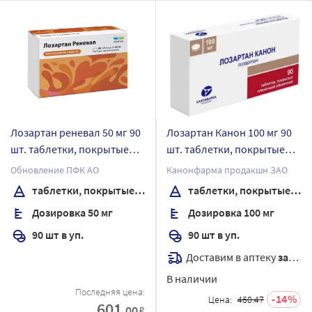
Лозартан реневал 50 мг 90
Лозартан Канон 100 мг 90
шт. таблетки, покрытые
шт. таблетки, покрытые
пленочной оболочкой
пленочной оболочкой
Обновление ПФК АО
Канонфарма продакшн ЗАО
таблетки, покрытые пленочной оболочкой
таблетки, покрытые пленочной оболочкой
Дозировка 50 мг
Дозировка 100 мг
90 шт в уп.
90 шт в уп.
Доставим в аптеку
завтра
В наличии
Последняя цена:
14
Цена:
460.47
601
.00
₽