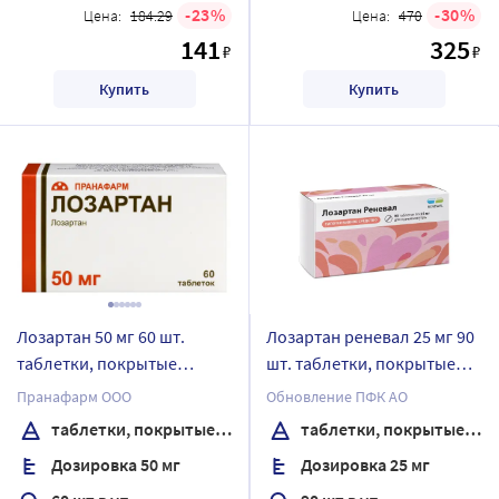
23
30
Цена:
184.29
Цена:
470
141
325
₽
₽
Купить
Купить
Лозартан 50 мг 60 шт.
Лозартан реневал 25 мг 90
таблетки, покрытые
шт. таблетки, покрытые
пленочной оболочкой
пленочной оболочкой
Пранафарм ООО
Обновление ПФК АО
таблетки, покрытые пленочной оболочкой
таблетки, покрытые пленочной оболочкой
Дозировка 50 мг
Дозировка 25 мг