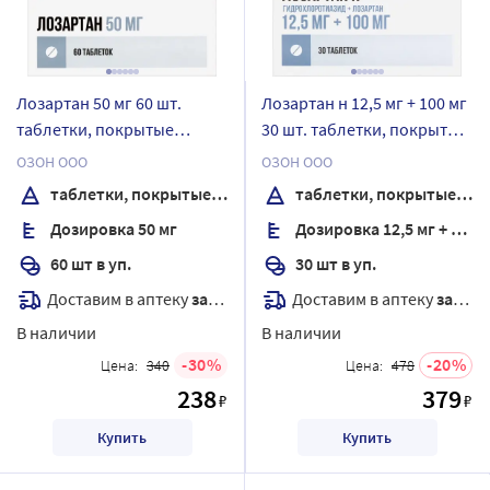
Лозартан 50 мг 60 шт.
Лозартан н 12,5 мг + 100 мг
таблетки, покрытые
30 шт. таблетки, покрытые
пленочной оболочкой
пленочной оболочкой
ОЗОН ООО
ОЗОН ООО
таблетки, покрытые пленочной оболочкой
таблетки, покрытые пленочной оболочкой
Дозировка 50 мг
Дозировка 12,5 мг + 100 мг
60 шт в уп.
30 шт в уп.
Доставим в аптеку
завтра
Доставим в аптеку
завтра
В наличии
В наличии
30
20
Цена:
340
Цена:
478
238
379
₽
₽
Купить
Купить