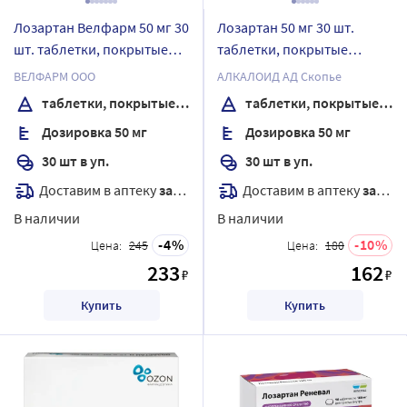
Лозартан Велфарм 50 мг 30
Лозартан 50 мг 30 шт.
шт. таблетки, покрытые
таблетки, покрытые
пленочной оболочкой
пленочной оболочкой
ВЕЛФАРМ ООО
АЛКАЛОИД АД Скопье
таблетки, покрытые пленочной оболочкой
таблетки, покрытые пленочной оболочкой
Дозировка 50 мг
Дозировка 50 мг
30 шт в уп.
30 шт в уп.
Доставим в аптеку
завтра
Доставим в аптеку
завтра
В наличии
В наличии
4
10
Цена:
245
Цена:
180
233
162
₽
₽
Купить
Купить