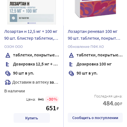
Лозартан н 12,5 мг + 100 мг
Лозартан реневал 100 мг
90 шт. блистер таблетки,
90 шт. таблетки, покрытые
покрытые пленочной
пленочной оболочкой
ОЗОН ООО
Обновление ПФК АО
оболочкой
таблетки, покрытые пленочной оболочкой
таблетки, покрытые пленочной оболочкой
Дозировка 12,5 мг + 100 мг
Дозировка 100 мг
90 шт в уп.
90 шт в уп.
Доставим в аптеку
завтра
В наличии
Последняя цена:
30
Цена:
941
484
.00
₽
651
₽
Сообщить о поступлении
Купить