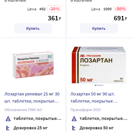
20
30
Цена:
452
Цена:
1000
361
691
₽
₽
Купить
Купить
Лозартан реневал 25 мг 30
Лозартан 50 мг 90 шт.
шт. таблетки, покрытые
таблетки, покрытые
пленочной оболочкой
пленочной оболочкой
Обновление ПФК АО
Пранафарм ООО
таблетки, покрытые пленочной оболочкой
таблетки, покрытые пленочной оболочкой
Дозировка 25 мг
Дозировка 50 мг