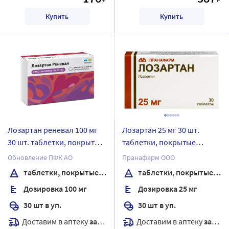
Купить
Купить
Лозартан реневал 100 мг
Лозартан 25 мг 30 шт.
30 шт. таблетки, покрытые
таблетки, покрытые
пленочной оболочкой
пленочной оболочкой
Обновление ПФК АО
Пранафарм ООО
таблетки, покрытые пленочной оболочкой
таблетки, покрытые пленочной оболочкой
Дозировка 100 мг
Дозировка 25 мг
30 шт в уп.
30 шт в уп.
Доставим в аптеку
завтра
Доставим в аптеку
завтра