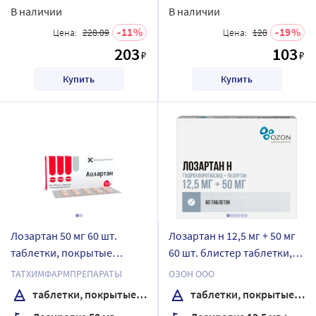
В наличии
В наличии
11
19
Цена:
228.09
Цена:
128
203
103
₽
₽
Купить
Купить
Лозартан 50 мг 60 шт.
Лозартан н 12,5 мг + 50 мг
таблетки, покрытые
60 шт. блистер таблетки,
пленочной оболочкой
покрытые пленочной
ТАТХИМФАРМПРЕПАРАТЫ
ОЗОН ООО
оболочкой
таблетки, покрытые пленочной оболочкой
таблетки, покрытые пленочной оболочкой