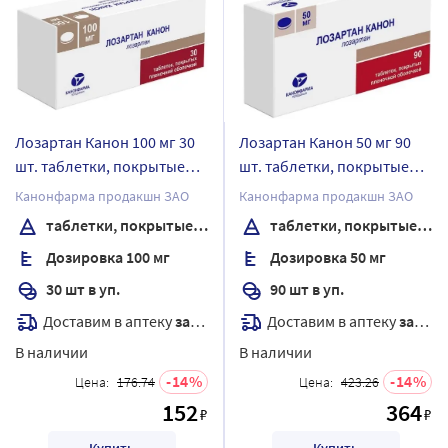
Лозартан Канон 100 мг 30
Лозартан Канон 50 мг 90
шт. таблетки, покрытые
шт. таблетки, покрытые
пленочной оболочкой
пленочной оболочкой
Канонфарма продакшн ЗАО
Канонфарма продакшн ЗАО
таблетки, покрытые пленочной оболочкой
таблетки, покрытые пленочной оболочкой
Дозировка 100 мг
Дозировка 50 мг
30 шт в уп.
90 шт в уп.
Доставим в аптеку
завтра
Доставим в аптеку
завтра
В наличии
В наличии
14
14
Цена:
176.74
Цена:
423.26
152
364
₽
₽
Купить
Купить