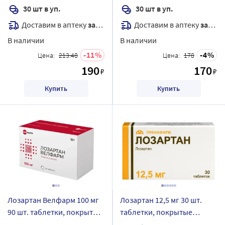
30 шт в уп.
30 шт в уп.
Доставим в аптеку
завтра
Доставим в аптеку
завтра
В наличии
В наличии
11
4
Цена:
213.48
Цена:
178
190
170
₽
₽
Купить
Купить
Лозартан Велфарм 100 мг
Лозартан 12,5 мг 30 шт.
90 шт. таблетки, покрытые
таблетки, покрытые
пленочной оболочкой
пленочной оболочкой