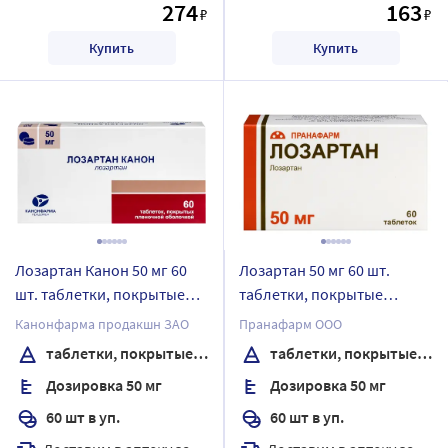
274
163
₽
₽
Купить
Купить
Лозартан Канон 50 мг 60
Лозартан 50 мг 60 шт.
шт. таблетки, покрытые
таблетки, покрытые
пленочной оболочкой
пленочной оболочкой
Канонфарма продакшн ЗАО
Пранафарм ООО
таблетки, покрытые пленочной оболочкой
таблетки, покрытые пленочной оболочкой
Дозировка 50 мг
Дозировка 50 мг
60 шт в уп.
60 шт в уп.