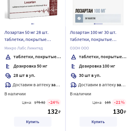
Лозартан 50 мг 28 шт.
Лозартан 100 мг 30 шт.
таблетки, покрытые
таблетки, покрытые
пленочной оболочкой
пленочной оболочкой
Микро Лабс Лимитед
ОЗОН ООО
таблетки, покрытые пленочной оболочкой
таблетки, покрытые пленочной оболочкой
Дозировка 50 мг
Дозировка 100 мг
28 шт в уп.
30 шт в уп.
Доставим в аптеку
завтра
Доставим в аптеку
завтра
В наличии
В наличии
24
21
Цена:
175.92
Цена:
165
132
130
₽
₽
Купить
Купить