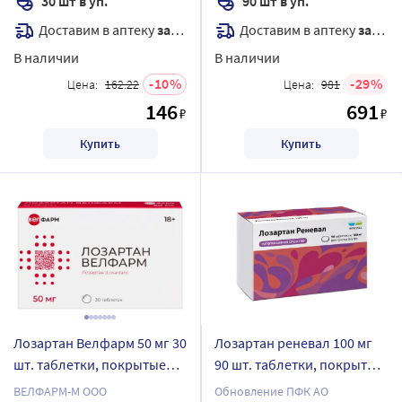
30 шт в уп.
90 шт в уп.
Доставим в аптеку
завтра
Доставим в аптеку
завтра
В наличии
В наличии
10
29
Цена:
162.22
Цена:
981
146
691
₽
₽
Купить
Купить
Лозартан Велфарм 50 мг 30
Лозартан реневал 100 мг
шт. таблетки, покрытые
90 шт. таблетки, покрытые
пленочной оболочкой
пленочной оболочкой
ВЕЛФАРМ-М ООО
Обновление ПФК АО