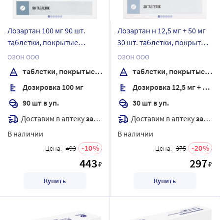
Лозартан 100 мг 90 шт.
Лозартан н 12,5 мг + 50 мг
таблетки, покрытые
30 шт. таблетки, покрытые
пленочной оболочкой
пленочной оболочкой
ОЗОН ООО
ОЗОН ООО
таблетки, покрытые пленочной оболочкой
таблетки, покрытые пленочной оболочкой
Дозировка 100 мг
Дозировка 12,5 мг + 50 мг
90 шт в уп.
30 шт в уп.
Доставим в аптеку
завтра
Доставим в аптеку
завтра
В наличии
В наличии
10
20
Цена:
493
Цена:
375
443
297
₽
₽
Купить
Купить