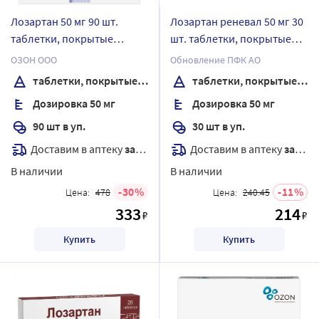
Лозартан 50 мг 90 шт.
Лозартан реневал 50 мг 30
таблетки, покрытые
шт. таблетки, покрытые
пленочной оболочкой
пленочной оболочкой
ОЗОН ООО
Обновление ПФК АО
таблетки, покрытые пленочной оболочкой
таблетки, покрытые пленочной оболочкой
Дозировка 50 мг
Дозировка 50 мг
90 шт в уп.
30 шт в уп.
Доставим в аптеку
завтра
Доставим в аптеку
завтра
В наличии
В наличии
30
11
Цена:
478
Цена:
240.45
333
214
₽
₽
Купить
Купить