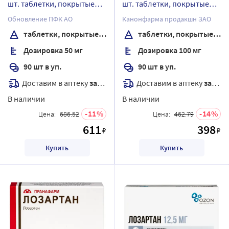
шт. таблетки, покрытые
шт. таблетки, покрытые
пленочной оболочкой
пленочной оболочкой
Обновление ПФК АО
Канонфарма продакшн ЗАО
таблетки, покрытые пленочной оболочкой
таблетки, покрытые пленочной оболочкой
Дозировка 50 мг
Дозировка 100 мг
90 шт в уп.
90 шт в уп.
Доставим в аптеку
завтра
Доставим в аптеку
завтра
В наличии
В наличии
11
14
Цена:
686.52
Цена:
462.79
611
398
₽
₽
Купить
Купить