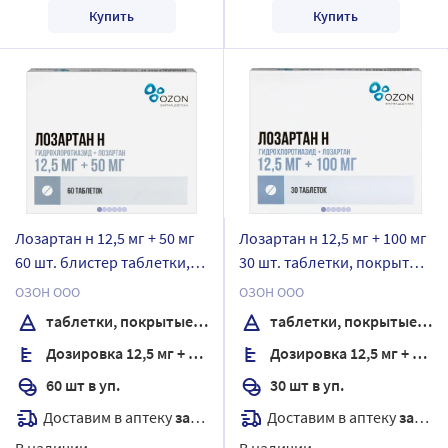
Купить
Купить
Лозартан н 12,5 мг + 50 мг
Лозартан н 12,5 мг + 100 мг
60 шт. блистер таблетки,
30 шт. таблетки, покрытые
покрытые пленочной
пленочной оболочкой
ОЗОН ООО
ОЗОН ООО
оболочкой
таблетки, покрытые пленочной оболочкой
таблетки, покрытые пленочной оболочкой
Дозировка 12,5 мг + 50 мг
Дозировка 12,5 мг + 100 мг
60 шт в уп.
30 шт в уп.
Доставим в аптеку
завтра
Доставим в аптеку
завтра
В наличии
В наличии