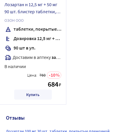
Лозартан н 12,5 мг + 50 мг
90 шт. блистер таблетки,
покрытые пленочной
ОЗОН ООО
оболочкой
таблетки, покрытые пленочной оболочкой
Дозировка 12,5 мг + 50 мг
90 шт в уп.
Доставим в аптеку
завтра
В наличии
10
Цена:
760
684
₽
Купить
Отзывы
Лозартан 100 мг 30 шт. таблетки, покрытые пленочной