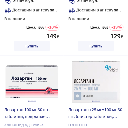
30 шт в уп.
30 шт в уп.
Доставим в аптеку
завтра
Доставим в аптеку
завтра
В наличии
В наличии
10
19
Цена:
166
Цена:
161
149
129
₽
₽
Купить
Купить
Лозартан 100 мг 30 шт.
Лозартан н 25 мг+100 мг 30
таблетки, покрытые
шт. блистер таблетки,
пленочной оболочкой
покрытые пленочной
АЛКАЛОИД АД Скопье
ОЗОН ООО