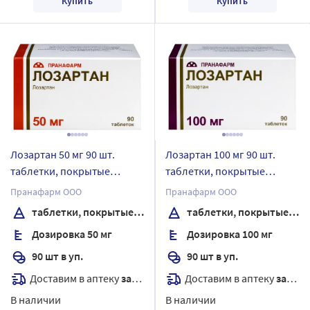
Купить
Купить
Лозартан 50 мг 90 шт.
Лозартан 100 мг 90 шт.
таблетки, покрытые
таблетки, покрытые
пленочной оболочкой
пленочной оболочкой
Пранафарм ООО
Пранафарм ООО
таблетки, покрытые пленочной оболочкой
таблетки, покрытые пленочной оболочкой
Дозировка 50 мг
Дозировка 100 мг
90 шт в уп.
90 шт в уп.
Доставим в аптеку
завтра
Доставим в аптеку
завтра
В наличии
В наличии