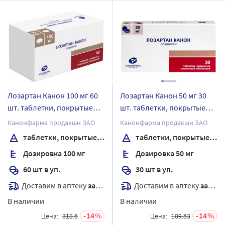
Лозартан Канон 100 мг 60
Лозартан Канон 50 мг 30
шт. таблетки, покрытые
шт. таблетки, покрытые
пленочной оболочкой
пленочной оболочкой
Канонфарма продакшн ЗАО
Канонфарма продакшн ЗАО
таблетки, покрытые пленочной оболочкой
таблетки, покрытые пленочной оболочкой
Дозировка 100 мг
Дозировка 50 мг
60 шт в уп.
30 шт в уп.
Доставим в аптеку
завтра
Доставим в аптеку
завтра
В наличии
В наличии
14
14
Цена:
318.6
Цена:
189.53