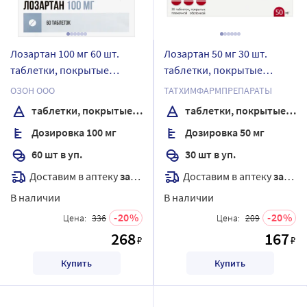
Лозартан 100 мг 60 шт.
Лозартан 50 мг 30 шт.
таблетки, покрытые
таблетки, покрытые
пленочной оболочкой
пленочной оболочкой
ОЗОН ООО
ТАТХИМФАРМПРЕПАРАТЫ
таблетки, покрытые пленочной оболочкой
таблетки, покрытые пленочной оболочкой
Дозировка 100 мг
Дозировка 50 мг
60 шт в уп.
30 шт в уп.
Доставим в аптеку
завтра
Доставим в аптеку
завтра
В наличии
В наличии
20
20
Цена:
336
Цена:
209
268
167
₽
₽
Купить
Купить