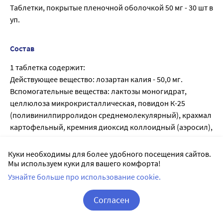
Таблетки, покрытые пленочной оболочкой 50 мг - 30 шт в
уп.
Состав
1 таблетка содержит:
Действующее вещество: лозартан калия - 50,0 мг.
Вспомогательные вещества: лактозы моногидрат,
целлюлоза микрокристаллическая, повидон К-25
(поливинилпирролидон среднемолекулярный), крахмал
картофельный, кремния диоксид коллоидный (аэросил),
магния стеарат.
Вспомогательные вещества оболочки: Опадрай II
Куки необходимы для более удобного посещения сайтов.
оранжевый [поливиниловый спирт, тальк, макрогол
Мы используем куки для вашего комфорта!
(полиэтиленгликоль), титана диоксид, краситель железа
Узнайте больше про использование cookie.
оксид желтый, краситель железа оксид красный, лак
алюминиевый на основе красителя солнечный закат
Согласен
желтый].
Корзина
Вход / Регистрация