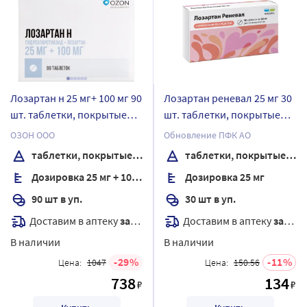
Лозартан н 25 мг+ 100 мг 90
Лозартан реневал 25 мг 30
шт. таблетки, покрытые
шт. таблетки, покрытые
пленочной оболочкой
пленочной оболочкой
ОЗОН ООО
Обновление ПФК АО
таблетки, покрытые пленочной оболочкой
таблетки, покрытые пленочной оболочкой
Дозировка 25 мг + 100 мг
Дозировка 25 мг
90 шт в уп.
30 шт в уп.
Доставим в аптеку
завтра
Доставим в аптеку
завтра
В наличии
В наличии
29
11
Цена:
1047
Цена:
150.56
738
134
₽
₽