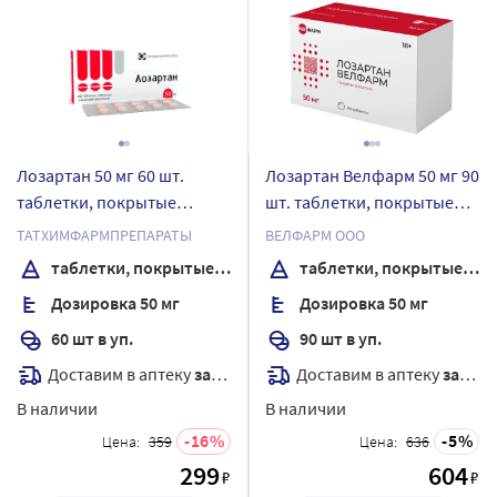
Лозартан 50 мг 60 шт.
Лозартан Велфарм 50 мг 90
таблетки, покрытые
шт. таблетки, покрытые
пленочной оболочкой
пленочной оболочкой
ТАТХИМФАРМПРЕПАРАТЫ
ВЕЛФАРМ ООО
таблетки, покрытые пленочной оболочкой
таблетки, покрытые пленочной оболочкой
Дозировка 50 мг
Дозировка 50 мг
60 шт в уп.
90 шт в уп.
Доставим в аптеку
завтра
Доставим в аптеку
завтра
В наличии
В наличии
16
5
Цена:
359
Цена:
636
299
604
₽
₽