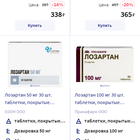
14
20
Цена:
397
Цена:
457
338
365
₽
₽
Купить
Купить
Лозартан 50 мг 30 шт.
Лозартан 100 мг 30 шт.
таблетки, покрытые
таблетки, покрытые
пленочной оболочкой
пленочной оболочкой
ОЗОН ООО
Пранафарм ООО
таблетки, покрытые пленочной оболочкой
таблетки, покрытые пленочной оболочкой
Дозировка 50 мг
Дозировка 100 мг