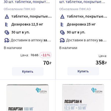
30 шт. таблетки, покрытые
шт. таблетки, покрытые
пленочной оболочкой
пленочной оболочкой
Обновление ПФК АО
Обновление ПФК АО
таблетки, покрытые пленочной оболочкой
таблетки, покрытые пленочной оболочкой
Дозировка 12,5 мг
Дозировка 25 мг
30 шт в уп.
90 шт в уп.
Доставим в аптеку
завтра
Доставим в аптеку
завтра
В наличии
В наличии
11
Цена:
78.65
Цена:
358
70
₽
₽
Купить
Купить