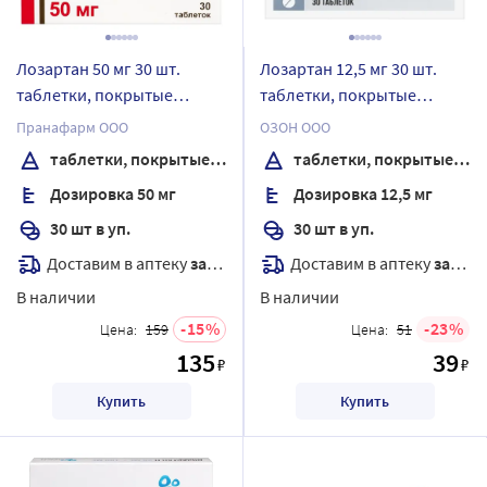
Лозартан 50 мг 30 шт.
Лозартан 12,5 мг 30 шт.
таблетки, покрытые
таблетки, покрытые
пленочной оболочкой
пленочной оболочкой
Пранафарм ООО
ОЗОН ООО
таблетки, покрытые пленочной оболочкой
таблетки, покрытые пленочной оболочкой
Дозировка 50 мг
Дозировка 12,5 мг
30 шт в уп.
30 шт в уп.
Доставим в аптеку
завтра
Доставим в аптеку
завтра
В наличии
В наличии
15
23
Цена:
159
Цена:
51
135
39
₽
₽
Купить
Купить