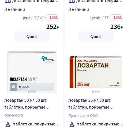
Доставим в аптеку
завтра
Доставим в аптеку
завтра
В наличии
В наличии
14
14
Цена:
293.02
Цена:
277
252
236
₽
₽
Купить
Купить
Лозартан 50 мг 60 шт.
Лозартан 25 мг 30 шт.
таблетки, покрытые
таблетки, покрытые
пленочной оболочкой
пленочной оболочкой
ОЗОН ООО
Пранафарм ООО
таблетки, покрытые пленочной оболочкой
таблетки, покрытые пленочной оболочкой