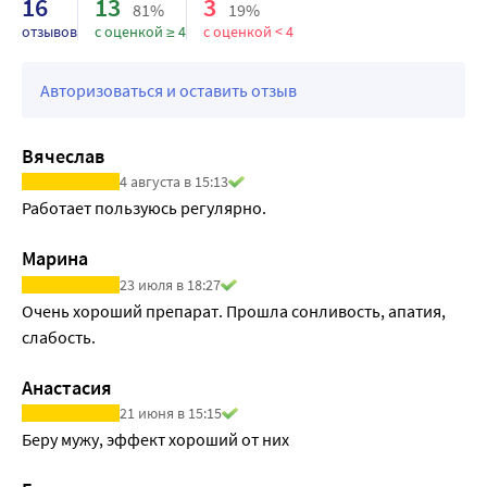
патологии сосудов глазного дна. Характерно также 
16
13
3
81%
19%
тонизирующее действие на центральную нервную 
отзывов
с оценкой ≥ 4
с оценкой < 4
систему, устранение функциональных нарушений 
соматической и вегетативной нервных систем у больных 
Авторизоваться и оставить отзыв
хроническим алкоголизмом при синдроме абстиненции.
Вячеслав
4 августа в 15:13
Работает пользуюсь регулярно.
Марина
23 июля в 18:27
Очень хороший препарат. Прошла сонливость, апатия, 
слабость. 
Анастасия
21 июня в 15:15
Беру мужу, эффект хороший от них