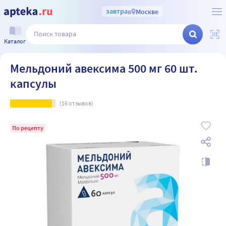
завтра
в
Москве
Каталог
Мельдоний авексима 500 мг 60 шт.
капсулы
(
16
отзывов)
По рецепту