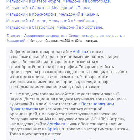
Мельдоний в Екатеринбурге
Мельдоний в Волгограде
Мельдоний в Саратове
Мельдоний в Перми
Мельдоний в Красноярске
Мельдоний в Казани
Мельдоний в Самаре
Мельдоний в Челябинске
Мельдоний в Ставрополе
Мельдоний в Ярославле
главная
лекарственные средства
сердечно-сосудистые препараты
мельдоний
мельдоний авексима 500 мг 60 шт. капсулы
Информация о товарах на сайте
Apteka.ru
носит
ознакомительный характер и не заменяет консультацию
врача. Внешний вид товара может отличаться
от изображённого на фотографии. Товар может быть
произведен на разных производственных площадках, выбор
из которых при заказе невозможен. У товара может
измениться наименование производителя, а товары
со старым наименованием могут быть в заказе.
Мы не продаем товары на сайте и не доставляем заказы*
на дом. Дистанционная продажа медикаментов (в том числе
с доставкой на дом) в соответствии с
Постановлением
Правительства
может осуществляться аптечной
организацией, имеющей соответствующее разрешение
Росздравнадзора. Мы не нарушаем закон. АО НПК «Катрен»,
как владелец сайта
Apteka.ru
, лишь обеспечивает наличие
представленных на
Apteka.ru
товаров в ассортименте аптеки.
Товар покупается в аптеке.