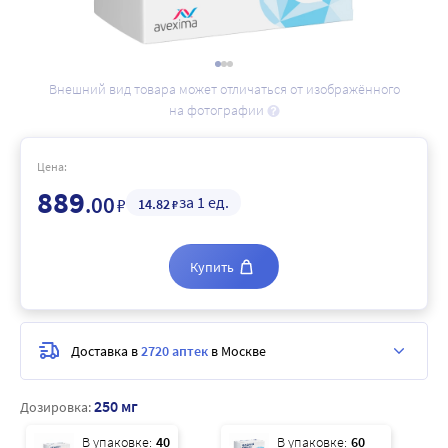
Внешний вид товара может отличаться от изображённого
на фотографии
Цена:
889
.00
за 1 ед.
₽
14
.82
₽
Купить
Доставка в
2720 аптек
в Москве
250 мг
Дозировка:
В упаковке:
40
В упаковке:
60