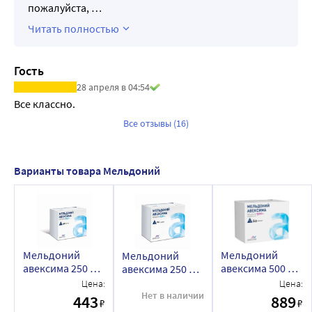
пожалуйста,
…
Читать полностью
Гость
28 апреля в 04:54
Все классно.
Все отзывы (16)
Варианты товара Мельдоний
Мельдоний
Мельдоний
Мельдоний
авексима 250 мг
авексима 500 мг
авексима 250 мг
40 шт. блистер
60 шт. капсулы
60 шт. капсулы
Цена:
Цена:
капсулы
Нет в наличии
443
889
₽
₽