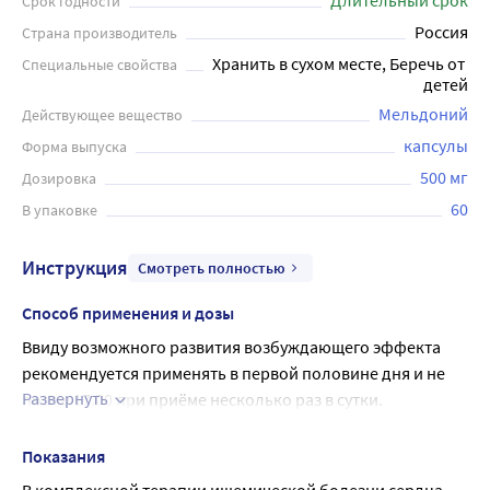
Длительный срок
Срок годности
Россия
Страна производитель
Хранить в сухом месте, Беречь от 
Специальные свойства
детей
Мельдоний
Действующее вещество
капсулы
Форма выпуска
500 мг
Дозировка
60
В упаковке
Инструкция
Смотреть полностью
Способ применения и дозы
Ввиду возможного развития возбуждающего эффекта 
рекомендуется применять в первой половине дня и не 
Развернуть
позже 17.00 при приёме несколько раз в сутки.
Ишемическая болезнь сердца (стенокардия, инфаркт 
миокарда), хроническая сердечная недостаточность и 
Показания
дисгормональная кардиомиопатия