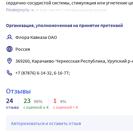
сердечно-сосудистой системы, стимуляция или угнетение ц
Развернуть
коллапс, шок, в том числе с летальным исходом.
Лечение:
следует немедленно обратиться к врачу. Рекомендуется про
Организация, уполномоченная на принятие претензий
симптоматическая терапия.
Флора Кавказа ОАО
Россия
369260, Карачаево-Черкесская Республика, Урупский р-н
+7 (87876) 6-14-32, 6-16-77;
Отзывы
24
23
1
96%
4%
отзыва
с оценкой ≥ 4
с оценкой < 4
Авторизоваться и оставить отзыв