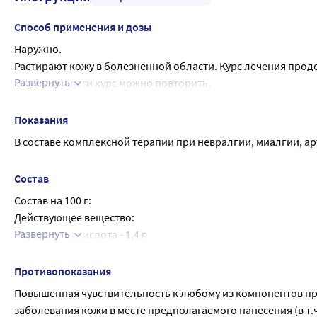
Способ применения и дозы
Наружно.
Растирают кожу в болезненной области. Курс лечения продол
Развернуть
необходимости курс можно повторить.
Если после лечения улучшения не наступает или появляютс
Применяйте препарат только согласно тем показаниям, тому
Показания
В составе комплексной терапии при невралгии, миалгии, ар
Состав
Состав на 100 г:
Действующее вещество:
Развернуть
Муравьиная кислота - 1,4 г
Вспомогательное вещество:
Этанол (спирт этиловый) 70%* - 98,6 г
Противопоказания
*Этанол (спирт этиловый) 70% готовят из 675 г этанола (спи
Повышенная чувствительность к любому из компонентов пр
заболевания кожи в месте предполагаемого нанесения (в т.ч