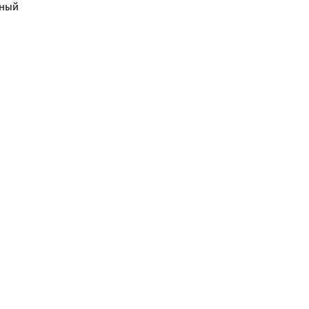
ный 
ости - 