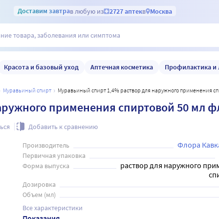
Доставим
завтра
в любую из
2727 аптек
в
Москва
Красота и базовый уход
Аптечная косметика
Профилактика и 
муравьиный спирт
Муравьиный спирт 1,4% раствор для наружного применения с
аружного применения спиртовой 50 мл ф
ься
Добавить к сравнению
Флора Кавк
Производитель
Первичная упаковка
раствор для наружного при
Форма выпуска
сп
Дозировка
Объем (мл)
Все характеристики
Показания