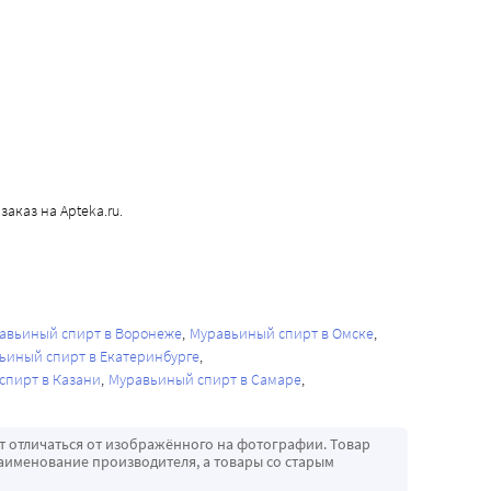
аказ на Apteka.ru.
авьиный спирт в Воронеже
Муравьиный спирт в Омске
ьиный спирт в Екатеринбурге
спирт в Казани
Муравьиный спирт в Самаре
т отличаться от изображённого на фотографии. Товар
аименование производителя, а товары со старым