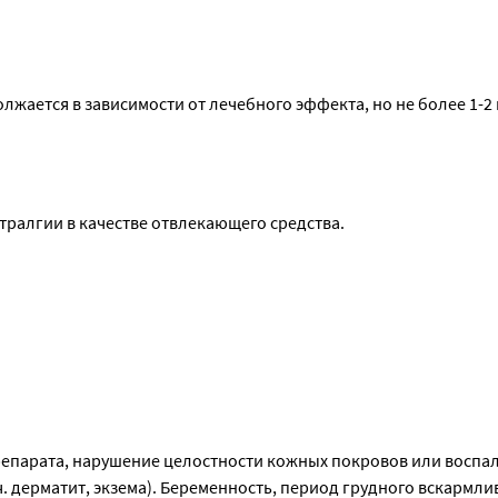
жается в зависимости от лечебного эффекта, но не более 1-2 
я новые симптомы, необходимо проконсультироваться с врачом
 способу применения и в тех дозах, которые указаны в инструк
тралгии в качестве отвлекающего средства.
рта этилового) 95% и 325 г воды очищенной.
епарата, нарушение целостности кожных покровов или воспал
. дерматит, экзема). Беременность, период грудного вскармлив