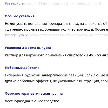
Развернуть
детский возраст до 18 лет (в связи с отсутствием данных).
Применение во время беременности и кормления грудью
Противопоказано применение препарата при беременности 
Особые указания
Не допускать попадания препарата в глаза, на слизистые о
тщательно промыть их большим количеством воды. После 
Развернуть
Влияние на способность управлять транспортными средств
Применение препарата не оказывает влияния на способнос
повышенной концентрации внимания и быстроты психомотор
Упаковка и форма выпуска
движущимися механизмами, работа диспетчера и оператора
Раствор для наружного применения спиртовой 1,4% - 50 мл 
Побочные действия
Гиперемия, зуд кожи, аллергические реакции. Если любые 
другие побочные эффекты, не указанные в инструкции, сооб
Фармакотерапевтическая группа
местнораздражающее средство