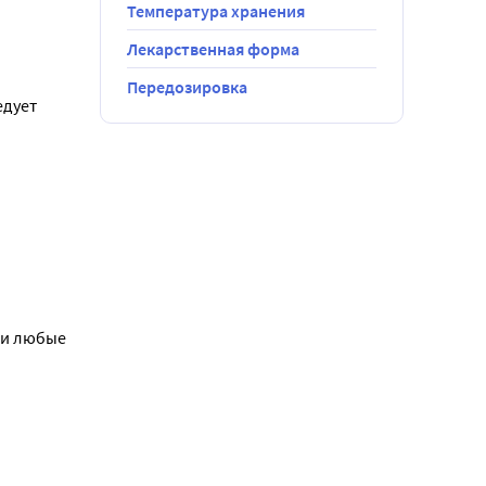
Температура хранения
Лекарственная форма
Передозировка
дует 
требующих 
 с 
и любые 