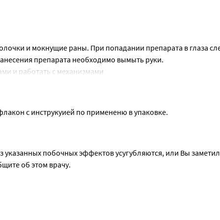
и в период грудного вскармливания.
болочки и мокнущие раны. При попадании препарата в глаза сле
нанесения препарата необходимо вымыть руки.
ами и работать с механизмами
ть к выполнению потенциально опасных видов деятельности, 
ных реакций (управление транспортными средствами, работа
.
флакон с инструкуией по примененю в упаковке.
из указанных побочных эффектов усугубляются, или Вы заметил
щите об этом врачу.