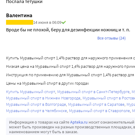
Послала тетушки
Валентина
14 июня в 06:09
Вроде бы не плохой, беру для дезинфекции ножниц и т. п.
Все отзывы (24)
Купить Муравьиный спирт 1,4% раствор для наружного применения спи
Низкая цена на Муравьиный спирт 1,4% раствор для наружного прим
Инструкция по применению для Муравьиный спирт 1,4% раствор для
Цены на Муравьиный спирт в других городах
Купить Муравьиный спирт
Муравьиный спирт в Санкт-Петербурге
М
Муравьиный спирт в Нижнем Новгороде
Муравьиный спирт в Ростов
Муравьиный спирт в Волгограде
Муравьиный спирт в Саратове
Мур
Муравьиный спирт в Челябинске
Муравьиный спирт в Ставрополе
М
Информация о товарах на сайте
Apteka.ru
носит ознакомительный 
может быть произведен на разных производственных площадках, в
наименованием могут быть в заказе.