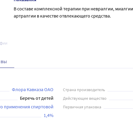
В составе комплексной терапии при невралгии, миалгии
артралгии в качестве отвлекающего средства.
афии
ывы
Флора Кавказа ОАО
Страна производитель
Беречь от детей
Действующее вещество
го применения спиртовой
Первичная упаковка
1,4%