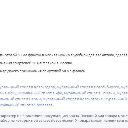
ртовой 50 мл флакон в Москве можно в удобной для вас аптеке, сделав з
енения спиртовой 50 мл флакон в Москве
 наружного применения спиртовой 50 мл флакон
уравьиный спирт в Краснодаре
Муравьиный спирт в Новосибирске
Мур
е-на-Дону
Муравьиный спирт в Уфе
Муравьиный спирт в Тюмени
Мурав
авьиный спирт в Перми
Муравьиный спирт в Красноярске
Муравьиный 
уравьиный спирт в Ярославле
характер и не заменяет консультацию врача. Внешний вид товара може
ыбор из которых при заказе невозможен. У товара может измениться н