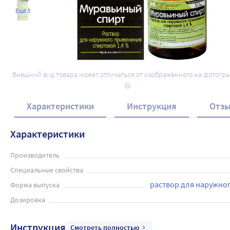
Ещё 3
Внешний вид товара может отличаться от изображённого на фотогр
Характеристики
Инструкция
Отз
Характеристики
Производитель
Специальные свойства
раствор для наружно
Форма выпуска
Дозировка
Инструкция
Смотреть полностью