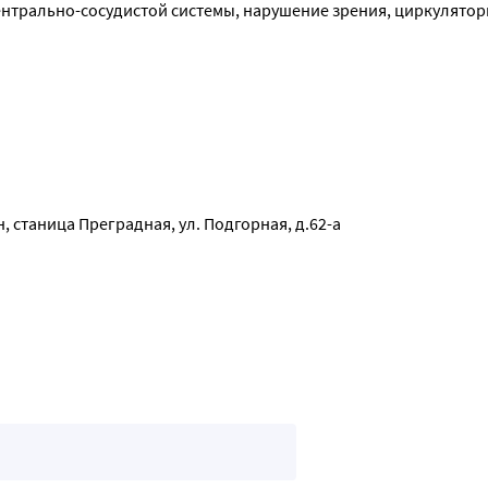
ентрально-сосудистой системы, нарушение зрения, циркулятор
мывание желудка, прием активированного угля, при необходим
, станица Преградная, ул. Подгорная, д.62-а