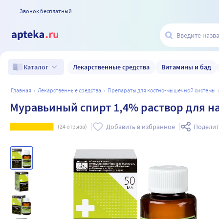
Звонок бесплатный
Лекарственные средства
Витамины и бад
Каталог
главная
лекарственные средства
препараты для костно-мышечной системы
Муравьиный спирт 1,4% раствор для н
Добавить в избранное
Поделит
(
24
отзыва)