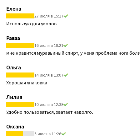
Елена
27 июля в 15:17
Использую для уколов .
Равза
16 июля в 18:21
мне нравится муравьиный спирт, у меня проблема нога боли
Ольга
14 июля в 13:07
Хорошая упаковка
Лилия
10 июля в 12:38
Удобно пользоваться, хватает надолго.
Оксана
5 июля в 11:26