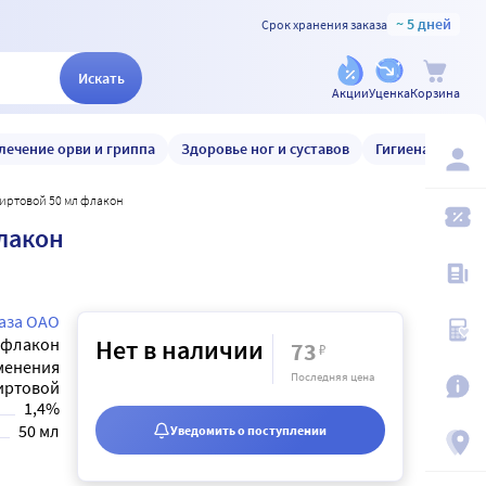
~ 5 дней
Срок хранения заказа
Искать
Акции
Уценка
Корзина
лечение орви и гриппа
Здоровье ног и суставов
Гигиена и уход
пиртовой 50 мл флакон
лакон
аза ОАО
флакон
Нет в наличии
73
₽
менения
Последняя цена
иртовой
1,4%
50 мл
Уведомить о поступлении