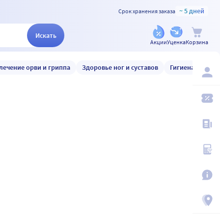
~ 5 дней
Срок хранения заказа
Искать
Акции
Уценка
Корзина
лечение орви и гриппа
Здоровье ног и суставов
Гигиена и уход