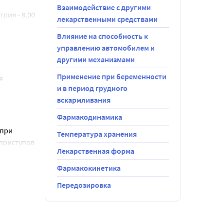
торы АПФ и/
Взаимодействие с другими
ия - 8,00 
ны в 
лекарственными средствами
Влияние на способность к
м 
управлению автомобилем и
ствлять по 
другими механизмами
иволола один 
Применение при беременности
 
и в период грудного
дением 
вскармливания
одимости и 
Фармакодинамика
при 
олола. При 
Температура хранения
приступов 
Лекарственная форма
екращении 
ся сначала 
чение 1-2 
симптомов 
Фармакокинетика
озобновить 
В блокады), 
Передозировка
едствами»);
аточности. 