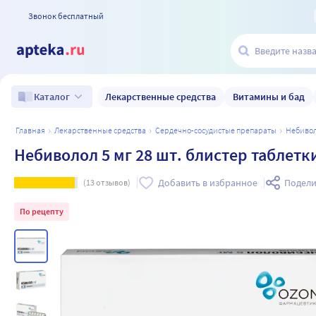
Звонок бесплатный
Лекарственные средства
Витамины и бад
Каталог
главная
лекарственные средства
сердечно-сосудистые препараты
небиво
Небиволол 5 мг 28 шт. блистер таблетк
Добавить в избранное
Подели
(
13
отзывов)
По рецепту