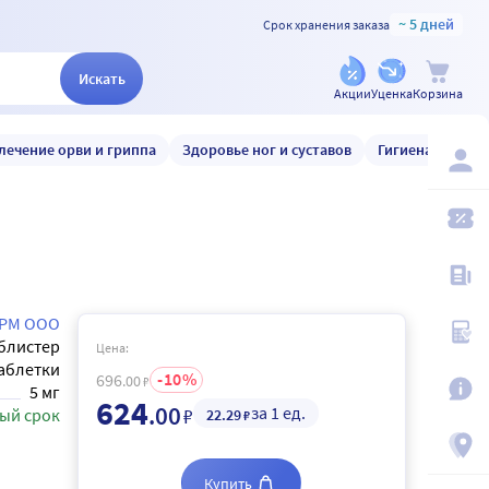
~ 5 дней
Срок хранения заказа
Искать
Акции
Уценка
Корзина
лечение орви и гриппа
Здоровье ног и суставов
Гигиена и уход
РМ ООО
блистер
Цена:
аблетки
10
696
.00
₽
5 мг
624
.00
за 1 ед.
₽
ый срок
22
.29
₽
Купить