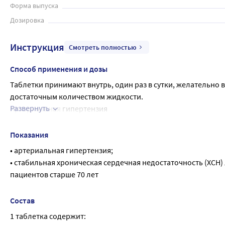
Форма выпуска
Дозировка
Инструкция
Смотреть полностью
Способ применения и дозы
Таблетки принимают внутрь, один раз в сутки, желательно в
достаточным количеством жидкости.
Развернуть
Артериальная гипертензия
Средняя суточная доза для лечения артериальной гипертен
через 1-2 недели, в ряде случаев оптимальный эффект дости
Показания
Препарат можно применять как в монотерапии, так и в ко
• артериальная гипертензия;
До сих пор дополнительный антигипертензивный эффект на
• стабильная хроническая сердечная недостаточность (ХСН) 
гидрохлоротиазидом в дозе 12,5-25 мг.
пациентов старше 70 лет
ХСН
Лечение стабильной ХСН должно начинаться с постепенной
Состав
поддерживающей дозы. У пациентов с ХСН в начале лечени
1 таблетка содержит:
недостаточности в течение последних 6 недель. Лечащий в