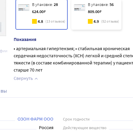
В упаковке:
28
В упаковке:
56
624
.00
₽
809
.00
₽
4.8
4.9
(
13
отзывов)
(
52
отзыва)
Показания
• артериальная гипертензия; • стабильная хроническая
афии
сердечная недостаточность (ХСН) легкой и средней степ
тяжести (в составе комбинированной терапии) у пациен
старше 70 лет
Свернуть
ывы
ОЗОН ФАРМ ООО
Срок годности
Россия
Действующее вещество