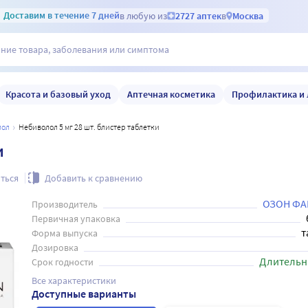
Доставим
в течение 7 дней
в любую из
2727 аптек
в
Москва
Красота и базовый уход
Аптечная косметика
Профилактика и 
лол
Небиволол 5 мг 28 шт. блистер таблетки
и
ться
Добавить к сравнению
ОЗОН ФА
Производитель
Первичная упаковка
т
Форма выпуска
Дозировка
Длительн
Срок годности
Все характеристики
Доступные варианты