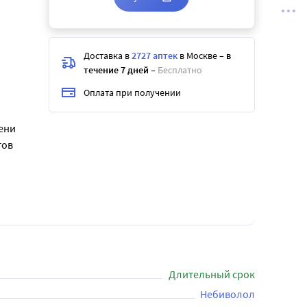
Доставка в
2727 аптек
в Москве
–
в
течение 7 дней
–
Бесплатно
Оплата при получении
ени
тов
Длительный срок
Небиволол