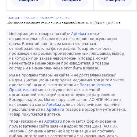
Радиус кривизны (базовая кривизна): 8,6 мм
промывайте контейнер для линз каждый раз как
инструкции и правила применения. Во избежание 
Толщина в центре при -3.00D: 0,06 мм
вынимаете Ваши линзы из него. Используйте
проблем с глазами или повреждения линз всегда 
Влагосодержание(%): 45%
главная
зрение
контактные линзы
стерильный солевой или свежий раствор для линз,
внимательно читайте и следуйте инструкциям
Кислородопроницаемость (Dk/t): 27,5 x 10⁻⁹
okvision season контактные линзы плановой замены 8,6/14,0 /-1,00/ 2 шт.
при необходимости просушивайте контейнер. Это
производителя используемого продукта.
Тип линз: прозрачные
позволит избежать загрязнения и серьезного
Информация о товарах на сайте
Apteka.ru
носит
-Некоторые продукты по уходу за линзами требуют 
Назначение: оптические
ознакомительный характер и не заменяет консультацию
повреждения глаза. -Регулярно меняйте Ваш
механической очистки и споласкивания. В этом случае 
врача. Внешний вид товара может отличаться
Степень прозрачности: слабо окрашены для удобства 
контейнер. ЕСЛИ ВЫ НЕ НОСИТЕ ЛИНЗЫ В ТЕЧЕНИЕ
от изображённого на фотографии. Товар может быть
следуйте инструкциям производителя по количеству 
обращения
произведен на разных производственных площадках, выбор
НЕСКОЛЬКИХ ДНЕЙ, следуйте инструкциям для ухода
раствора и времени механической
из которых при заказе невозможен. У товара может
Материал (состав): Terpolymer (Терполимер)
за Вашими контактными линзами и, если необходимо,
измениться наименование производителя, а товары
очистки и споласкивания, чтобы сократить риск 
Тип материала: неионный материал
со старым наименованием могут быть в заказе.
проводите очистку и дезинфекцию линз перед
развития серьезных инфекций.
Диапазон рефракций (Pwr, D):
Мы не продаем товары на сайте и не доставляем заказы*
ношением. ВОЗМОЖНЫЕ ПРОБЛЕМЫ Хотя мягкие
• Замачивание и хранение Ваших линз:
на дом. Дистанционная продажа медикаментов (в том числе
от -0,50 до -6,00 (шаг 0,25D);
с доставкой на дом) в соответствии с
Постановлением
контактные линзы дают множество преимуществ их
-Используйте только свежий раствор каждый раз, когда 
от -6,50 до -10,00(шаг 0,50D);
Правительства
может осуществляться аптечной
носителю, также возможно появление проблем,
Вы замачиваете линзы для хранения.
организацией, имеющей соответствующее разрешение
УФ-фильтр: нет
Росздравнадзора. Мы не нарушаем закон. АО НПК «Катрен»,
которые могут проявляться, в том числе, следующими
-Время, которое линзы могут храниться в растворе перед 
Дизайн: сферические
как владелец сайта
Apteka.ru
, лишь обеспечивает наличие
признаками:
повторением процедуры очистки, споласкивания и 
представленных на
Apteka.ru
товаров в ассортименте аптеки.
Закруглённый край линзы
Товар покупается в аптеке.
Ощущение инородного тела в глазу
дезинфекции, различается в зависимости от 
Тонкий профиль
*под «заказом» на
Apteka.ru
понимается формирование
Дискомфорт при ношении линзы
используемого продукта по уходу за линзами.
Метод дезинфекции: Пероксидный, Химический
пользователем сайта заявки в адрес поставщика (АО НПК
Покраснение глаза
-Не допускается повторное использование или 
«Катрен») от имени аптечной организации на поставку
Метод изготовления: комбинированный - одна сторона 
выбранного товара в соответствии с заключенным между
Чувствительность к свету