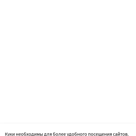
Если линза прилипла к глазу (перестала двигаться),
закапайте несколько капель смазывающего раствора
и подождите, пока подвижность линзы
восстановится. После этого попробуйте снять линзу.
Если линза продолжает прилипать к глазу,
НЕМЕДЛЕННО обратитесь к специалисту по
контактной коррекции.
Куки необходимы для более удобного посещения сайтов.