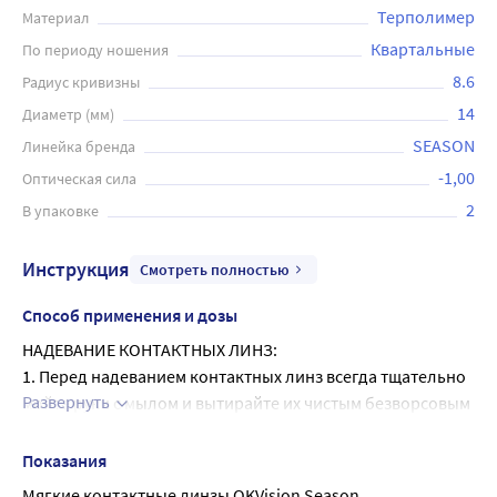
Терполимер
Материал
Квартальные
По периоду ношения
8.6
Радиус кривизны
14
Диаметр (мм)
SEASON
Линейка бренда
-1,00
Оптическая сила
2
В упаковке
Инструкция
Смотреть полностью
Способ применения и дозы
НАДЕВАНИЕ КОНТАКТНЫХ ЛИНЗ:
1. Перед надеванием контактных линз всегда тщательно 
Развернуть
мойте руки с мылом и вытирайте их чистым безворсовым 
полотенцем.
2. Аккуратно встряхните блистер с линзой перед 
Показания
открытием. Осторожно выньте линзу из блистера 
Мягкие контактные линзы OKVision Season 