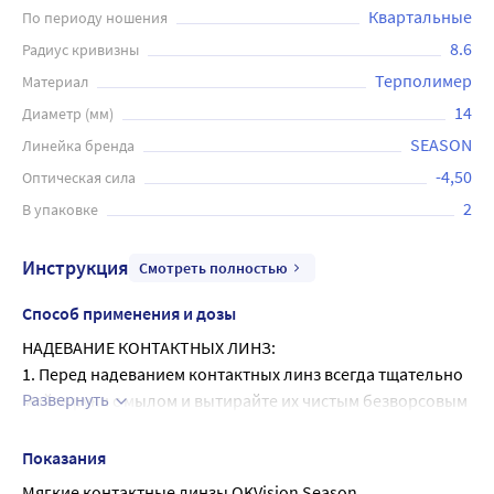
Квартальные
По периоду ношения
8.6
Радиус кривизны
Терполимер
Материал
14
Диаметр (мм)
SEASON
Линейка бренда
-4,50
Оптическая сила
2
В упаковке
Инструкция
Смотреть полностью
Способ применения и дозы
НАДЕВАНИЕ КОНТАКТНЫХ ЛИНЗ:
1. Перед надеванием контактных линз всегда тщательно 
Развернуть
мойте руки с мылом и вытирайте их чистым безворсовым 
полотенцем.
2. Аккуратно встряхните блистер с линзой перед 
Показания
открытием. Осторожно выньте линзу из блистера 
Мягкие контактные линзы OKVision Season 