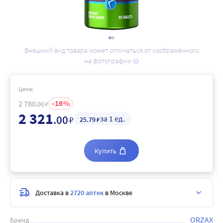
Внешний вид товара может отличаться от изображённого
на фотографии
Цена:
16
2 780
.00
₽
2 321
.00
за 1 ед.
₽
25
.79
₽
Купить
Доставка в
2720 аптек
в Москве
ORZAX
Бренд