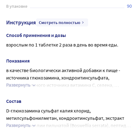
90
В упаковке
Инструкция
Смотреть полностью
Способ применения и дозы
взрослым по 1 таблетке 2 раза в день во время еды.
Показания
в качестве биологически активной добавки к пище - 
источника глюкозамина, хондроитинсульфата, 
Развернуть
дополнительного источника витамина С, селена, 
марганца.
Состав
D-глюкозамина сульфат калия хлорид, 
метилсульфонилметан, хондроитинсульфат, экстракт 
Развернуть
смолы босвеллии пильчатой (Boswellia serrata), пептиды 
коллагена тип II, витамин С (аскорбиновая кислота), 