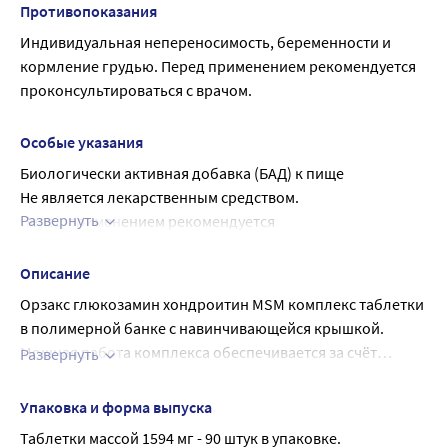
экстракт корней куркумы длинной (Curcuma longa), L-
Противопоказания
метионин, бромелайн, сульфат марганца, селенит 
Индивидуальная непереносимость, беременности и 
натрия, поливинилпирролидон (Е1201, стабилизатор), 
кормление грудью. Перед применением рекомендуется 
микрокристаллическая целлюлоза (Е460i, носитель), 
проконсультироваться с врачом.
кроскармеллоза (Е468, стабилизатор), магниевая соль 
стеариновой кислоты (Е470, агент антислеживающий), 
Особые указания
диоксид кремния (Е551, агент антислеживающий)
Биологически активная добавка (БАД) к пище
Не является лекарственным средством.
Развернуть
Перед применением рекомендуется 
проконсультироваться с врачом.
Описание
Орзакс глюкозамин хондроитин MSM комплекс таблетки
в полимерной банке с навинчивающейся крышкой.
Мощная работа комплекса обеспечивается за счёт
Развернуть
синергии его компонентов: Глюкозамин и хондроитин
согласно ТР ТС 022/2011; ** - согласно Единым
помогают сохранять и восстанавливать эластичность,
санитарно-эпидемиологическим и гигиеническим
Упаковка и форма выпуска
гибкость и упругость суставной, хрящевой тканей и
требованиям к товарам, подлежащим санитарно-
Таблетки массой 1594 мг - 90 штук в упаковке.