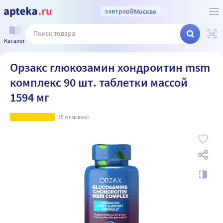
завтра
в
Москве
Каталог
Орзакс глюкозамин хондроитин msm
комплекс 90 шт. таблетки массой
1594 мг
(
5
отзывов)