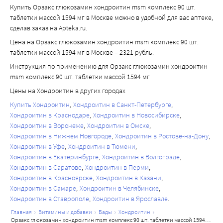
Купить Орзакс глюкозамин хондроитин msm комплекс 90 шт.
таблетки массой 1594 мг в Москве можно в удобной для вас аптеке,
сделав заказ на Apteka.ru.
Цена на Орзакс глюкозамин хондроитин msm комплекс 90 шт.
таблетки массой 1594 мг в Москве – 2321 рубль.
Инструкция по применению для Орзакс глюкозамин хондроитин
msm комплекс 90 шт. таблетки массой 1594 мг
Цены на Хондроитин в других городах
Купить Хондроитин
Хондроитин в Санкт-Петербурге
Хондроитин в Краснодаре
Хондроитин в Новосибирске
Хондроитин в Воронеже
Хондроитин в Омске
Хондроитин в Нижнем Новгороде
Хондроитин в Ростове-на-Дону
Хондроитин в Уфе
Хондроитин в Тюмени
Хондроитин в Екатеринбурге
Хондроитин в Волгограде
Хондроитин в Саратове
Хондроитин в Перми
Хондроитин в Красноярске
Хондроитин в Казани
Хондроитин в Самаре
Хондроитин в Челябинске
Хондроитин в Ставрополе
Хондроитин в Ярославле
главная
витамины и добавки
бады
хондроитин
орзакс глюкозамин хондроитин msm комплекс 90 шт. таблетки массой 1594 мг