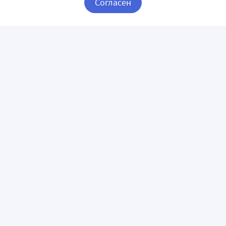
Согласен
Корзина
Вход / Регистрация
ПРИЛОЖЕНИЯ
СЛЕДИТЕ ЗА НАМИ
ГОРЯЧАЯ ЛИНИЯ
О КОМПАНИИ
О сервисе «Apteka.ru»