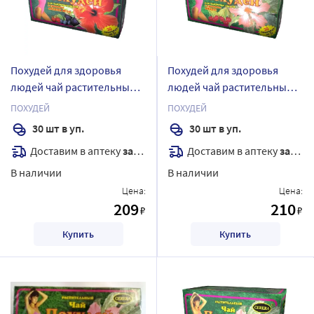
Похудей для здоровья
Похудей для здоровья
людей чай растительный/
людей чай растительный/
лесная ягода 2 гр 30 шт.
вишня 2 гр 30 шт. фильтр-
ПОХУДЕЙ
ПОХУДЕЙ
фильтр-пакеты
пакеты
30 шт в уп.
30 шт в уп.
Доставим в аптеку
завтра
Доставим в аптеку
завтра
В наличии
В наличии
Цена:
Цена:
209
210
₽
₽
Купить
Купить