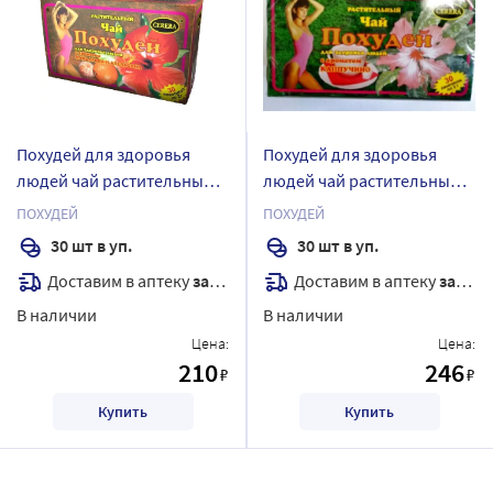
Похудей для здоровья
Похудей для здоровья
людей чай растительный/
людей чай растительный/
мандарин-апельсин 2 гр 30
каппучино 2 гр 30 шт.
ПОХУДЕЙ
ПОХУДЕЙ
шт. фильтр-пакеты
фильтр-пакеты
30 шт в уп.
30 шт в уп.
Доставим в аптеку
завтра
Доставим в аптеку
завтра
В наличии
В наличии
Цена:
Цена:
210
246
₽
₽
Купить
Купить