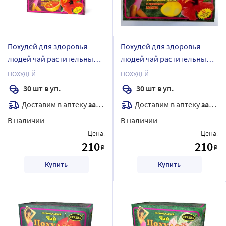
Похудей для здоровья
Похудей для здоровья
людей чай растительный/
людей чай растительный/
апельсин 2 гр 30 шт.
манго 2 гр 30 шт. фильтр-
ПОХУДЕЙ
ПОХУДЕЙ
фильтр-пакеты
пакеты
30 шт в уп.
30 шт в уп.
Доставим в аптеку
завтра
Доставим в аптеку
завтра
В наличии
В наличии
Цена:
Цена:
210
210
₽
₽
Купить
Купить