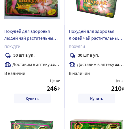
Похудей для здоровья
Похудей для здоровья
людей чай растительный/
людей чай растительный/
ваниль 2 гр 30 шт. фильтр-
земляника 2 гр 30 шт.
ПОХУДЕЙ
ПОХУДЕЙ
пакеты
фильтр-пакеты
30 шт в уп.
30 шт в уп.
Доставим в аптеку
завтра
Доставим в аптеку
завтра
В наличии
В наличии
Цена:
Цена:
246
210
₽
₽
Купить
Купить