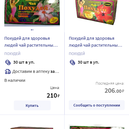
Похудей для здоровья
Похудей для здоровья
людей чай растительный/
людей чай растительный/
черника 2 гр 30 шт.
лимон 2 гр 30 шт. фильтр-
ПОХУДЕЙ
ПОХУДЕЙ
фильтр-пакеты
пакеты
30 шт в уп.
30 шт в уп.
Доставим в аптеку
завтра
В наличии
Последняя цена:
Цена:
206
.00
₽
210
₽
Сообщить о поступлении
Купить