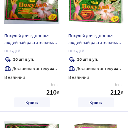
Похудей для здоровья
Похудей для здоровья
людей чай растительный/
людей чай растительный/
зеленое яблоко 2 гр 30 шт.
роза 2 гр 30 шт. фильтр-
ПОХУДЕЙ
ПОХУДЕЙ
фильтр-пакеты
пакеты
30 шт в уп.
30 шт в уп.
Доставим в аптеку
завтра
Доставим в аптеку
завтра
В наличии
В наличии
Цена:
Цена:
210
212
₽
₽
Купить
Купить