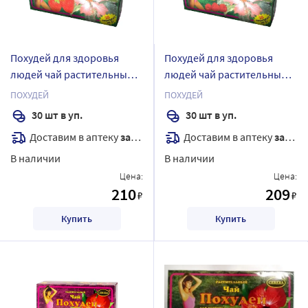
Похудей для здоровья
Похудей для здоровья
людей чай растительный/
людей чай растительный/
клубника 2 гр 30 шт.
малина 2 гр 30 шт. фильтр-
ПОХУДЕЙ
ПОХУДЕЙ
фильтр-пакеты
пакеты
30 шт в уп.
30 шт в уп.
Доставим в аптеку
завтра
Доставим в аптеку
завтра
В наличии
В наличии
Цена:
Цена:
210
209
₽
₽
Купить
Купить