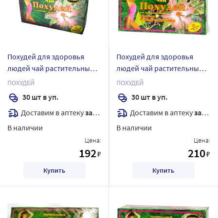
Похудей для здоровья
Похудей для здоровья
людей чай растительный 2
людей чай растительный/
гр 30 шт. фильтр-пакеты
черная смородина 2 гр 30
ПОХУДЕЙ
ПОХУДЕЙ
шт. фильтр-пакеты
30 шт в уп.
30 шт в уп.
Доставим в аптеку
завтра
Доставим в аптеку
завтра
В наличии
В наличии
Цена:
Цена:
192
210
₽
₽
Купить
Купить