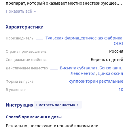
препарат, который оказывает местноанестезирующее,
антисептическое, вяжущее и подсушивающее действие.
Показать всё
Выпускается в уппозиториях желтого или зеленовато-
желтого цвета, торпедообразной формы. Применяется
Характеристики
при геморрое, трещинах заднего прохода у взросых и
детей с 12 лет. Может вызывать побочные эффекты:
Тульская фармацевтическая фабрика 
Производитель
ООО
жжение в заднем проходе, слабительный эффект,
Россия
аллергические реакции. Перед применением
Страна производитель
рекомендуется проконсультироваться с врачом.
Беречь от детей
Специальные свойства
Висмута субгаллат
Бензокаин
Действующее вещество
Левоментол
Цинка оксид
суппозитории ректальные
Форма выпуска
10
В упаковке
Инструкция
Смотреть полностью
Способ применения и дозы
Ректально, после очистительной клизмы или 