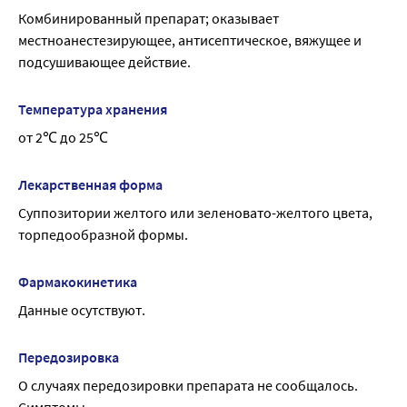
требующими повышенной концентрации внимания и 
Комбинированный препарат; оказывает 
быстроты психомоторных реакций.
местноанестезирующее, антисептическое, вяжущее и 
подсушивающее действие.
Температура хранения
от 2℃ до 25℃
Лекарственная форма
Суппозитории желтого или зеленовато-желтого цвета, 
торпедообразной формы.
Фармакокинетика
Данные осутствуют.
Передозировка
О случаях передозировки препарата не сообщалось.