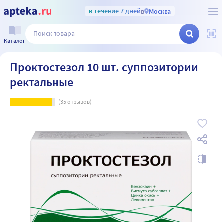
в течение 7 дней
в
Москва
Каталог
Проктостезол 10 шт. суппозитории
ректальные
(
35
отзывов)