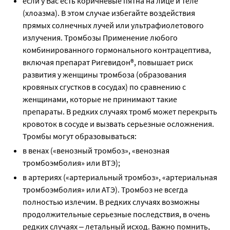
если у Вас есть коричневые пятна на лице и теле
(хлоазма). В этом случае избегайте воздействия
прямых солнечных лучей или ультрафиолетового
излучения. Тромбозы Применение любого
комбинированного гормонального контрацептива,
включая препарат Ригевидон®, повышает риск
развития у женщины тромбоза (образования
кровяных сгустков в сосудах) по сравнению с
женщинами, которые не принимают такие
препараты. В редких случаях тромб может перекрыть
кровоток в сосуде и вызвать серьезные осложнения.
Тромбы могут образовываться:
в венах («венозный тромбоз», «венозная
тромбоэмболия» или ВТЭ);
в артериях («артериальный тромбоз», «артериальная
тромбоэмболия» или АТЭ). Тромбоз не всегда
полностью излечим. В редких случаях возможны
продолжительные серьезные последствия, в очень
редких случаях ‒ летальный исход. Важно помнить,