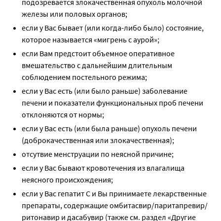
подозревается злокачественная опухоль молочной
железы или половых органов;
если у Вас бывает (или когда-либо было) состояние,
которое называется «мигрень с аурой»;
если Вам предстоит объемное оперативное
вмешательство с дальнейшим длительным
соблюдением постельного режима;
если у Вас есть (или было раньше) заболевание
печени и показатели функциональных проб печени
отклоняются от нормы;
если у Вас есть (или была раньше) опухоль печени
(доброкачественная или злокачественная);
отсутвие менструации по неясной причине;
если у Вас бывают кровотечения из влагалища
неясного происхождения;
если у Вас гепатит С и Вы принимаете лекарственные
препараты, содержащие омбитасвир/паритапревир/
ритонавир и дасабувир (также см. раздел «Другие