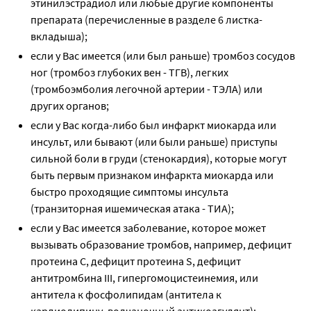
этинилэстрадиол или любые другие компоненты
препарата (перечисленные в разделе 6 листка-
вкладыша);
если у Вас имеется (или был раньше) тромбоз сосудов
ног (тромбоз глубоких вен - ТГВ), легких
(тромбоэмболия легочной артерии - ТЭЛА) или
других органов;
если у Вас когда-либо был инфаркт миокарда или
инсульт, или бывают (или были раньше) приступы
сильной боли в груди (стенокардия), которые могут
быть первым признаком инфаркта миокарда или
быстро проходящие симптомы инсульта
(транзиторная ишемическая атака - ТИА);
если у Вас имеется заболевание, которое может
вызывать образование тромбов, например, дефицит
протеина С, дефицит протеина S, дефицит
антитромбина III, гипергомоцистеинемия, или
антитела к фосфолипидам (антитела к