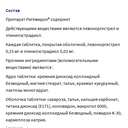
Состав
Препарат Ригевидон® содержит
Действующими веществами являются левоноргестрел и 
этинилэстрадиол.
Каждая таблетка, покрытая оболочкой, левоноргестрел 
0,15 мг и этинилэстрадиол 0,03 мг.
Прочими ингредиентами (вспомогательными 
веществами) являются :
Ядро таблетки: кремния диоксид коллоидный 
безводный, магния стеарат, тальк, крахмал кукурузный, 
лактозы моногидрат.
Оболочка таблетки: сахароза, тальк, кальция карбонат, 
титана диоксид (Е171), коповидон, макрогол 6000, 
кремния диоксид коллоидный безводный, повидон K-30, 
кармеллоза натрия.
Свернуть