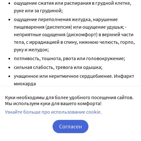
ощущение сжатия или распирания в грудной клетке,
руке или за грудиной;
ощущение переполнения желудка, нарушение
пищеварения (диспепсия) или ощущение удушья; -
неприятные ощущения (дискомфорт) в верхней части
тела, с иррадиацией в спину, нижнюю челюсть, горло,
руку и желудок;
потливость, тошнота, рвота или головокружение;
сильная слабость, тревога или одышка;
учащенное или неритмичное сердцебиение. Инфаркт
миокарда
внезапная слабость или онемение лица, рук или ног,
Куки необходимы для более удобного посещения сайтов.
особенно с одной стороны тела;
Мы используем куки для вашего комфорта!
внезапная спутанность сознания, нарушение речи
Узнайте больше про использование cookie.
или ее понимания;
внезапное нарушение зрения в одном или обоих
Согласен
глазах;
Корзина
Вход / Регистрация