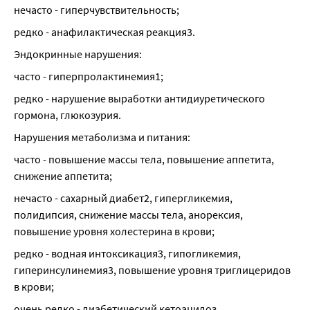
нечасто - гиперчувствительность;
редко - анафилактическая реакция3.
Эндокринные нарушения:
часто - гиперпролактинемия1;
редко - нарушение выработки антидиуретического 
гормона, глюкозурия.
Нарушения метаболизма и питания:
часто - повышение массы тела, повышение аппетита, 
снижение аппетита;
нечасто - сахарный диабет2, гипергликемия, 
полидипсия, снижение массы тела, анорексия, 
повышение уровня холестерина в крови;
редко - водная интоксикация3, гипогликемия, 
гиперинсулинемия3, повышение уровня триглицеридов 
в крови;
очень редко - диабетический кетоацидоз.