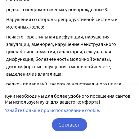
редко - синдром «отмены» у новорожденных3.
Нарушения со стороны репродуктивной системы и 
молочных желез:
нечасто - эректильная дисфункция, нарушения 
эякуляции, аменорея, нарушение менструального 
цикла4, гинекомастия, галакторея, сексуальная 
дисфункция, болезненность молочной железы, 
дискомфортные ощущения в молочной железе, 
выделения из влагалища;
редко - приапизм3, задержка менструального цикла, 
неспособность эякуляции, нагрубание молочных желез, 
Куки необходимы для более удобного посещения сайтов.
увеличение молочных желез, выделение из молочной 
Мы используем куки для вашего комфорта!
железы.
Узнайте больше про использование cookie.
Общие нарушения и реакции в месте введения:
Согласен
часто - отек4, лихорадка, астения, утомляемость, боль;
Корзина
Вход / Регистрация
нечасто - отек лица, повышение температуры тела, 