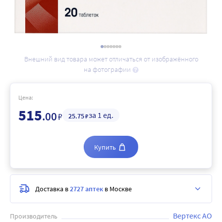
Внешний вид товара может отличаться от изображённого
на фотографии
Цена:
515
.00
за 1 ед.
₽
25
.75
₽
Купить
Доставка в
2727 аптек
в Москве
Вертекс АО
Производитель