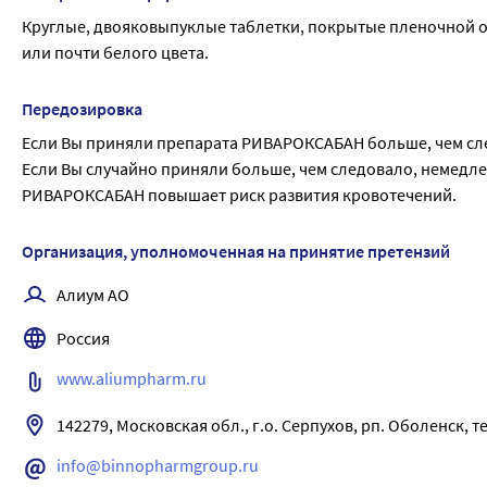
В этом случае лечащий врач принимает решение о необход
• головная боль;
Круглые, двояковыпуклые таблетки, покрытые пленочной об
наблюдения за Вашим состоянием.
• боль в желудочно-кишечном тракте и боль в животе;
или почти белого цвета.
• ощущение боли или дискомфорта в верхнем отделе живота
• тошнота;
Передозировка
• запор;
Если Вы приняли препарата РИВАРОКСАБАН больше, чем с
• понос (диарея);
Если Вы случайно приняли больше, чем следовало, немедле
• рвота;
РИВАРОКСАБАН повышает риск развития кровотечений.
• кожный зуд (включая нечастые случаи генерализованного 
• кожная сыпь;
Организация, уполномоченная на принятие претензий
• боль в конечностях;
• снижение общей мышечной силы и тонуса (включая слабос
Алиум АО
• выделение жидкости из раны.
Нечасто (могут возникать не более чем у 1 человека из 100):
Россия
• увеличение количества тромбоцитов в крови (тромбоцитоз
www.aliumpharm.ru
• аллергическая реакция;
• обморок;
142279, Московская обл., г.о. Серпухов, рп. Оболенск, тер
• учащенное сердцебиение (тахикардия);
• нарушение функции печени;
info@binnopharmgroup.ru