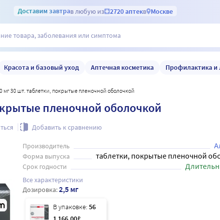
Доставим
завтра
в любую из
2720 аптек
в
Москве
Красота и базовый уход
Аптечная косметика
Профилактика и 
0 мг 30 шт. таблетки, покрытые пленочной оболочкой
покрытые пленочной оболочкой
ться
Добавить к сравнению
А
Производитель
таблетки, покрытые пленочной об
Форма выпуска
Длительн
Срок годности
Все характеристики
2,5 мг
Дозировка:
В упаковке:
56
1 166
.00
₽