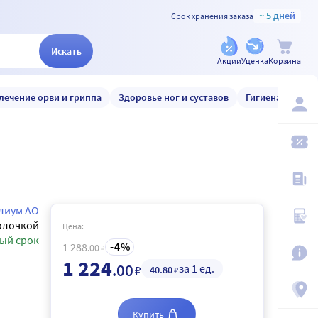
~ 5 дней
Срок хранения заказа
Искать
Акции
Уценка
Корзина
лечение орви и гриппа
Здоровье ног и суставов
Гигиена и уход
лиум АО
олочкой
Цена:
ый срок
4
1 288
.00
₽
1 224
.00
за 1 ед.
₽
40
.80
₽
Купить