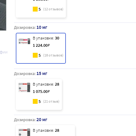
5
(
12
отзывов)
10 мг
Дозировка:
В упаковке:
30
1 224
.00
₽
афии
5
(
18
отзывов)
15 мг
Дозировка:
В упаковке:
28
1 075
.00
₽
5
(
21
отзыв)
20 мг
Дозировка:
В упаковке:
28