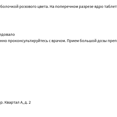
имости терапии препаратом РИВАРОКСАБАН и более тщательног
олочкой розового цвета. На поперечном разрезе ядро таблетк
 (диспепсия);
ледовало
нно проконсультируйтесь с врачом. Прием большой дозы преп
зуда);
ть и астению);
);
. Квартал А, д. 2