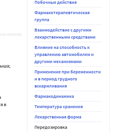
Побочные действия
 месяцев 
Фармакотерапевтическая
с водой или 
группа
Взаимодействие с другими
а натрия, 
лекарственными средствами
есь для 
Влияние на способность к
ид).
управлению автомобилем и
другими механизмами
тях
дыша;
лечения 
Применение при беременности
е - 2 
и в период грудного
вскармливания
ер, 
риском 
Фармакодинамика
и
ом мозге 
я в
должите 
Температура хранения
н 
Лекарственная форма
епарином 
н,
Передозировка
 