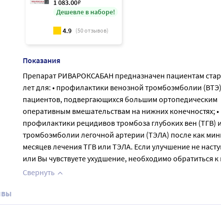
1 083
.00
₽
Дешевле в наборе!
4.9
(
50
отзывов)
Показания
Препарат РИВАРОКСАБАН предназначен пациентам стар
лет для: • профилактики венозной тромбоэмболии (ВТЭ)
пациентов, подвергающихся большим ортопедическим
оперативным вмешательствам на нижних конечностях; •
профилактики рецидивов тромбоза глубоких вен (ТГВ) 
тромбоэмболии легочной артерии (ТЭЛА) после как мин
месяцев лечения ТГВ или ТЭЛА. Если улучшение не насту
или Вы чувствуете ухудшение, необходимо обратиться к 
Свернуть
ывы