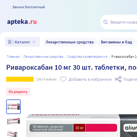
Звонок бесплатный
Лекарственные средства
Витамины и бад
Каталог
главная
лекарственные средства
средства кроветворения
Ривароксабан 1
Ривароксабан 10 мг 30 шт. таблетки, 
Добавить в избранное
Подели
(
18
отзывов)
По рецепту