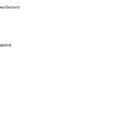
о 
и белого 
арата 