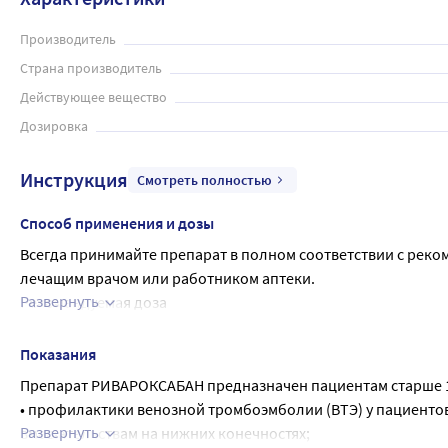
Производитель
Страна производитель
Действующее вещество
Дозировка
Инструкция
Смотреть полностью
Способ применения и дозы
Всегда принимайте препарат в полном соответствии с реко
лечащим врачом или работником аптеки.
Развернуть
Рекомендуемая доза
• Для предупреждения образования тромбов в венах у паци
рекомендованная доза составляет 1 таблетка 10 мг один раз 
Показания
• Для предупреждения повторного образования тромбов в вен
Препарат РИВАРОКСАБАН предназначен пациентам старше 1
(тромбоэмболия легочной артерии после как минимум 6 мес
• профилактики венозной тромбоэмболии (ВТЭ) у пациент
таблетка 10 мг один раз в сутки. Доза препарата подбирае
Развернуть
вмешательствам на нижних конечностях;
Способ применения