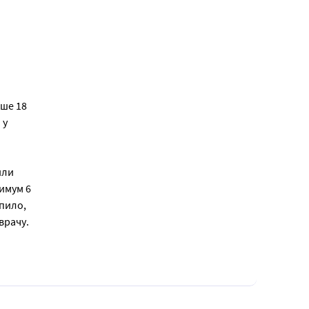
ше 18
 у
или
имум 6
пило,
врачу.