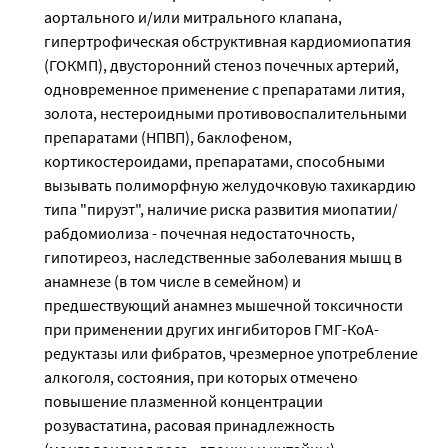
аортального и/или митрального клапана,
гипертрофическая обструктивная кардиомиопатия
(ГОКМП), двусторонний стеноз почечных артерий,
одновременное применение с препаратами лития,
золота, нестероидными противовоспалительными
препаратами (НПВП), баклофеном,
кортикостероидами, препаратами, способными
вызывать полиморфную желудочковую тахикардию
типа "пируэт", наличие риска развития миопатии/
рабдомиолиза - почечная недостаточность,
гипотиреоз, наследственные заболевания мышц в
анамнезе (в том числе в семейном) и
предшествующий анамнез мышечной токсичности
при применении других ингибиторов ГМГ-КоА-
редуктазы или фибратов, чрезмерное употребление
алкоголя, состояния, при которых отмечено
повышение плазменной концентрации
розувастатина, расовая принадлежность