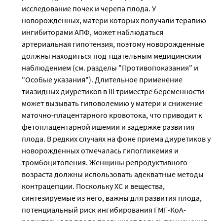
исследование почек и черепа плода. У
новорожденных, матери которых получали терапию
ингибиторами АПФ, может наблюдаться
артериальная гипотензия, поэтому новорожденные
должны находиться под тщательным медицинским
наблюдением (см. разделы "Противопоказания" и
"Особые указания"). Длительное применение
тиазидных диуретиков в III триместре беременности
может вызывать гиповолемию у матери и снижение
маточно-плацентарного кровотока, что приводит к
фетоплацентарной ишемии и задержке развития
плода. В редких случаях на фоне приема диуретиков у
новорожденных отмечалась гипогликемия и
тромбоцитопения. Женщины репродуктивного
возраста должны использовать адекватные методы
контрацепции. Поскольку ХС и вещества,
синтезируемые из него, важны для развития плода,
потенциальный риск ингибирования ГМГ-КоА-