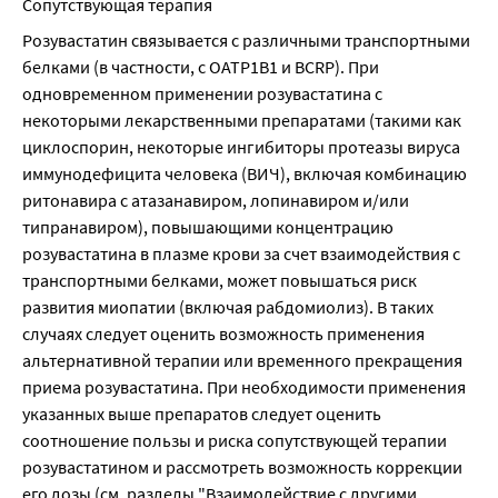
Сопутствующая терапия
Розувастатин связывается с различными транспортными 
белками (в частности, с ОАТР1В1 и BCRP). При 
одновременном применении розувастатина с 
некоторыми лекарственными препаратами (такими как 
циклоспорин, некоторые ингибиторы протеазы вируса 
иммунодефицита человека (ВИЧ), включая комбинацию 
ритонавира с атазанавиром, лопинавиром и/или 
типранавиром), повышающими концентрацию 
розувастатина в плазме крови за счет взаимодействия с 
транспортными белками, может повышаться риск 
развития миопатии (включая рабдомиолиз). В таких 
случаях следует оценить возможность применения 
альтернативной терапии или временного прекращения 
приема розувастатина. При необходимости применения 
указанных выше препаратов следует оценить 
соотношение пользы и риска сопутствующей терапии 
розувастатином и рассмотреть возможность коррекции 
его дозы (см. разделы "Взаимодействие с другими 