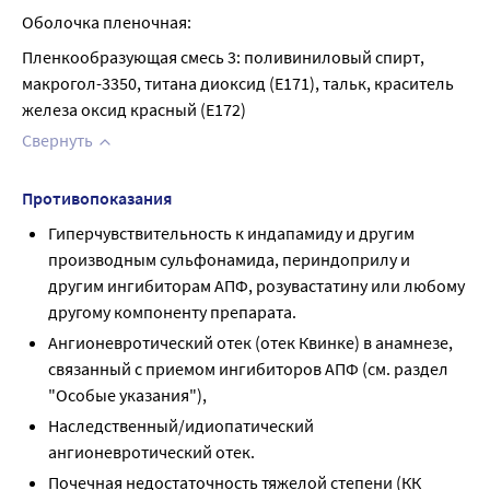
Оболочка пленочная:
Пленкообразующая смесь 3: поливиниловый спирт, 
макрогол-3350, титана диоксид (Е171), тальк, краситель 
железа оксид красный (Е172)
Свернуть
Противопоказания
Гиперчувствительность к индапамиду и другим
производным сульфонамида, периндоприлу и
другим ингибиторам АПФ, розувастатину или любому
другому компоненту препарата.
Ангионевротический отек (отек Квинке) в анамнезе,
связанный с приемом ингибиторов АПФ (см. раздел
"Особые указания"),
Наследственный/идиопатический
ангионевротический отек.
Почечная недостаточность тяжелой степени (КК