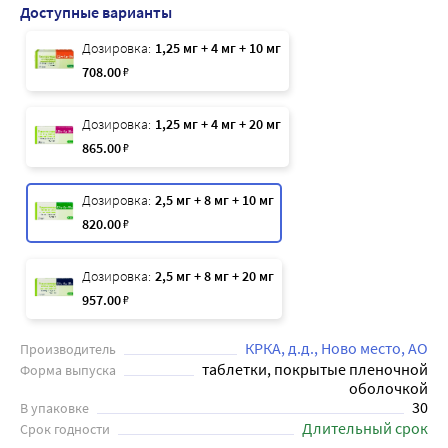
Доступные варианты
Дозировка:
1,25 мг + 4 мг + 10 мг
708
.00
₽
Дозировка:
1,25 мг + 4 мг + 20 мг
865
.00
₽
Дозировка:
2,5 мг + 8 мг + 10 мг
820
.00
₽
Дозировка:
2,5 мг + 8 мг + 20 мг
957
.00
₽
КРКА, д.д., Ново место, АО
Производитель
таблетки, покрытые пленочной
Форма выпуска
оболочкой
30
В упаковке
Длительный срок
Срок годности