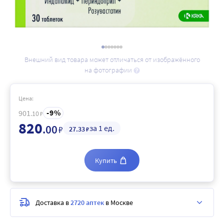
Внешний вид товара может отличаться от изображённого
на фотографии
Цена:
9
901
.10
₽
820
.00
за 1 ед.
₽
27
.33
₽
Купить
Доставка в
2720 аптек
в Москве