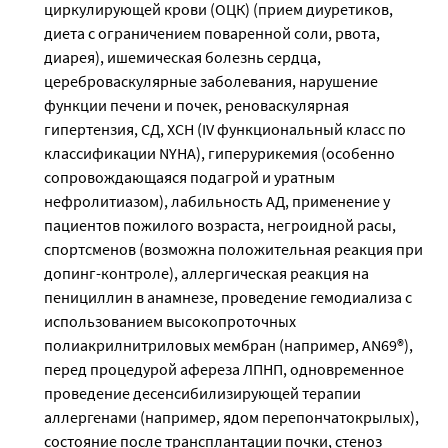
циркулирующей крови (ОЦК) (прием диуретиков,
диета с ограничением поваренной соли, рвота,
диарея), ишемическая болезнь сердца,
цереброваскулярные заболевания, нарушение
функции печени и почек, реноваскулярная
гипертензия, СД, ХСН (IV функциональный класс по
классификации NYHA), гиперурикемия (особенно
сопровождающаяся подагрой и уратным
нефролитиазом), лабильность АД, применение у
пациентов пожилого возраста, негроидной расы,
спортсменов (возможна положительная реакция при
допинг-контроле), аллергическая реакция на
пенициллин в анамнезе, проведение гемодиализа с
использованием высокопроточных
полиакрилнитриловых мембран (например, AN69®),
перед процедурой афереза ЛПНП, одновременное
проведение десенсибилизирующей терапии
аллергенами (например, ядом перепончатокрылых),
состояние после трансплантации почки, стеноз