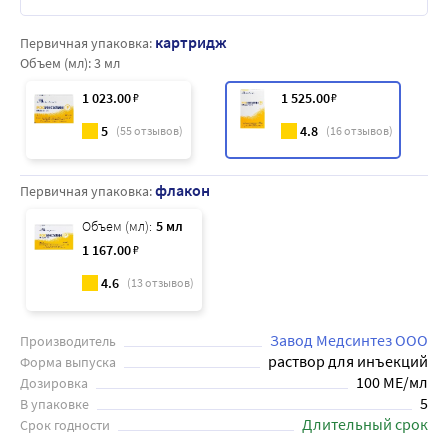
картридж
Первичная упаковка:
Объем (мл):
3 мл
1 023
.00
₽
1 525
.00
₽
5
4.8
(
55
отзывов)
(
16
отзывов)
флакон
Первичная упаковка:
Объем (мл):
5 мл
1 167
.00
₽
4.6
(
13
отзывов)
Завод Медсинтез ООО
Производитель
раствор для инъекций
Форма выпуска
100 МЕ/мл
Дозировка
5
В упаковке
Длительный срок
Срок годности