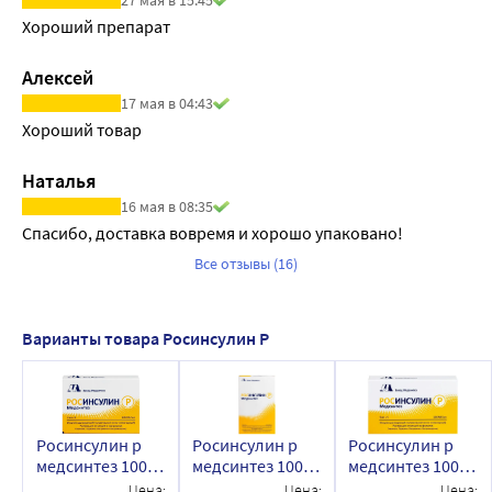
Хороший препарат
Алексей
17 мая в 04:43
Хороший товар
Наталья
16 мая в 08:35
Спасибо, доставка вовремя и хорошо упаковано!
Все отзывы (16)
Варианты товара Росинсулин Р
Росинсулин р
Росинсулин р
Росинсулин р
медсинтез 100
медсинтез 100
медсинтез 100
МЕ/мл раствор
МЕ/мл раствор
МЕ/мл раствор
Цена:
Цена:
Цена: