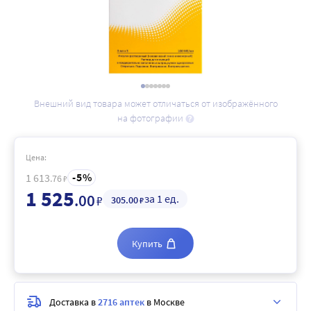
Внешний вид товара может отличаться от изображённого
на фотографии
Цена:
5
1 613
.76
₽
1 525
.00
за 1 ед.
₽
305
.00
₽
Купить
Доставка в
2716 аптек
в Москве