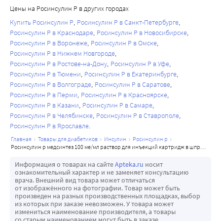
Цены на Росинсулин Р в других городах
Купить Росинсулин Р
Росинсулин Р в Санкт-Петербурге
Росинсулин Р в Краснодаре
Росинсулин Р в Новосибирске
Росинсулин Р в Воронеже
Росинсулин Р в Омске
Росинсулин Р в Нижнем Новгороде
Росинсулин Р в Ростове-на-Дону
Росинсулин Р в Уфе
Росинсулин Р в Тюмени
Росинсулин Р в Екатеринбурге
Росинсулин Р в Волгограде
Росинсулин Р в Саратове
Росинсулин Р в Перми
Росинсулин Р в Красноярске
Росинсулин Р в Казани
Росинсулин Р в Самаре
Росинсулин Р в Челябинске
Росинсулин Р в Ставрополе
Росинсулин Р в Ярославле
главная
товары для диабетиков
инсулин
росинсулин р
росинсулин р медсинтез 100 ме/мл раствор для инъекций картридж в шприц-ручке росинсулин комфортпен 3 мл картридж 5 шт.
Информация о товарах на сайте
Apteka.ru
носит
ознакомительный характер и не заменяет консультацию
врача. Внешний вид товара может отличаться
от изображённого на фотографии. Товар может быть
произведен на разных производственных площадках, выбор
из которых при заказе невозможен. У товара может
измениться наименование производителя, а товары
со старым наименованием могут быть в заказе.