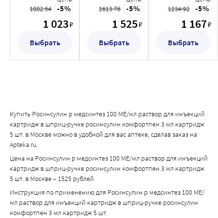
для инъекций
для инъекций
для инъекций
5
5
5
1082.54
1613.76
1234.92
исполнение
картридж в
исполнение
1 023
1 525
1 167
₽
₽
₽
картридж 3 мл
шприц-ручке
флакон 5 мл
картридж 5 шт.
росинсулин
флакон 5 шт.
Выбрать
Выбрать
Выбрать
комфортпен 3
мл картридж 5
шт.
Купить Росинсулин р медсинтез 100 МЕ/мл раствор для инъекций
картридж в шприц-ручке росинсулин комфортпен 3 мл картридж
5 шт. в Москве можно в удобной для вас аптеке, сделав заказ на
Apteka.ru.
Цена на Росинсулин р медсинтез 100 МЕ/мл раствор для инъекций
картридж в шприц-ручке росинсулин комфортпен 3 мл картридж
5 шт. в Москве – 1525 рублей.
Инструкция по применению для Росинсулин р медсинтез 100 МЕ/
мл раствор для инъекций картридж в шприц-ручке росинсулин
комфортпен 3 мл картридж 5 шт.