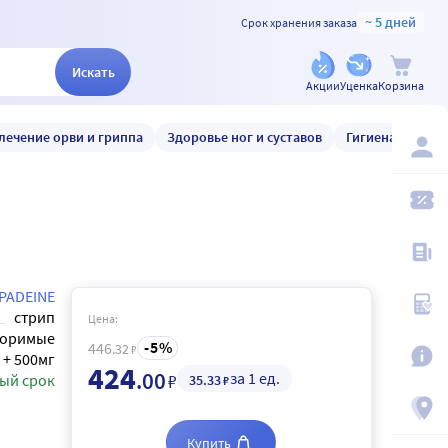
~ 5 дней
Срок хранения заказа
Искать
Акции
Уценка
Корзина
лечение орви и гриппа
Здоровье ног и суставов
Гигиена и уход
PADEINE
стрип
Цена:
воримые
5
446
.32
₽
 + 500мг
424
.00
за 1 ед.
₽
ый срок
35
.33
₽
Купить