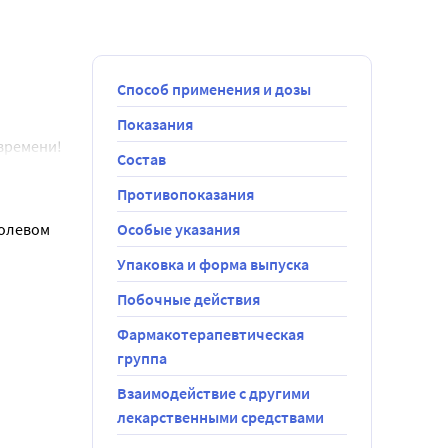
Способ применения и дозы
Показания
ремени! 
Состав
ая пожилых) 
олее 4 раз в 
Противопоказания
ьтации 
болевом
Особые указания
Упаковка и форма выпуска
чувствуете 
Побочные действия
Фармакотерапевтическая
группа
кции почек 
жащих 
Взаимодействие с другими
м 
лекарственными средствами
туры тела