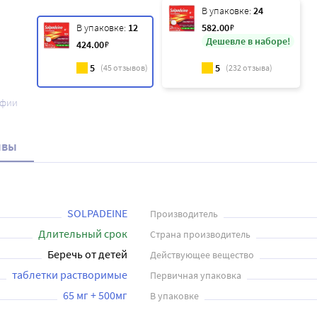
В упаковке:
24
В упаковке:
12
582
.00
₽
Дешевле в наборе!
424
.00
₽
5
5
(
45
отзывов)
(
232
отзыва)
афии
ывы
SOLPADEINE
Производитель
Длительный срок
Страна производитель
Беречь от детей
Действующее вещество
таблетки растворимые
Первичная упаковка
65 мг + 500мг
В упаковке