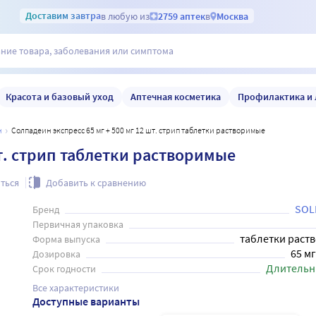
Доставим
завтра
в любую из
2759 аптек
в
Москва
Красота и базовый уход
Аптечная косметика
Профилактика и 
н
Солпадеин экспресс 65 мг + 500 мг 12 шт. стрип таблетки растворимые
шт. стрип таблетки растворимые
ться
Добавить к сравнению
SOL
Бренд
Первичная упаковка
таблетки раст
Форма выпуска
65 мг
Дозировка
Длительн
Срок годности
Все характеристики
Доступные варианты