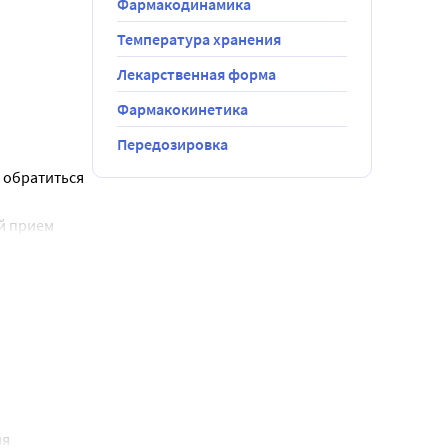
Фармакодинамика
нкции 
 
Температура хранения
с 
Лекарственная форма
Фармакокинетика
Передозировка
обратиться 
ит сорбитол.
 прием 
ости 
ожет 
ны 
олодания, 
рата 
я 