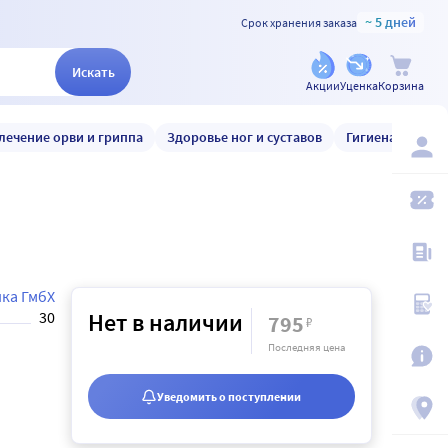
~ 5 дней
Срок хранения заказа
Искать
Акции
Уценка
Корзина
лечение орви и гриппа
Здоровье ног и суставов
Гигиена и уход
ика ГмбХ
30
Нет в наличии
795
₽
Последняя цена
Уведомить о поступлении