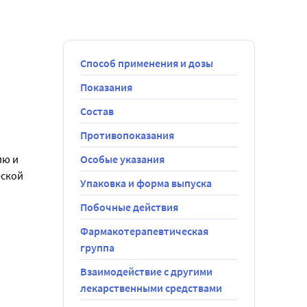
Способ применения и дозы
Показания
Состав
чная доза 
Противопоказания
ки 2 раза в 
ию и
Особые указания
еской
Упаковка и форма выпуска
я доза). 
Побочные действия
ь 
 детрузора:
Фармакотерапевтическая
возможностью 
нсонизм);
группа
Взаимодействие с другими
 превышать 
лекарственными средствами