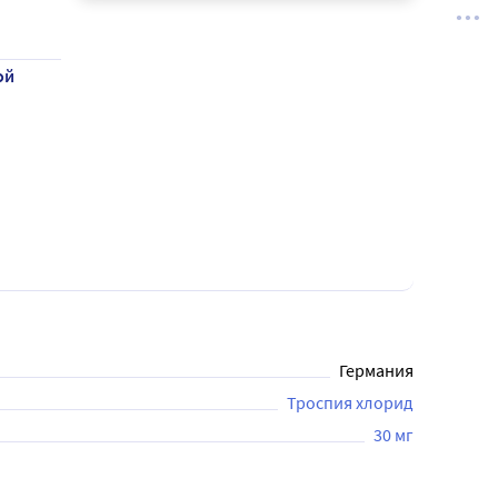
ой
Германия
Троспия хлорид
30 мг