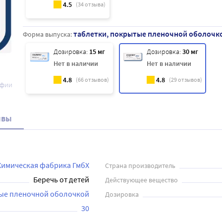
4.5
(
34
отзыва)
таблетки, покрытые пленочной оболочк
Форма выпуска:
Дозировка:
15 мг
Дозировка:
30 мг
Нет в наличии
Нет в наличии
4.8
4.8
(
66
отзывов)
(
29
отзывов)
афии
ывы
 Химическая фабрика ГмбХ
Страна производитель
Беречь от детей
Действующее вещество
тые пленочной оболочкой
Дозировка
30