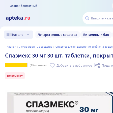
Звонок бесплатный
Лекарственные средства
Витамины и бад
Каталог
главная
лекарственные средства
средства для пищеварения и обмена вещес
Спазмекс 30 мг 30 шт. таблетки, покр
Добавить в избранное
Подели
(
29
отзывов)
По рецепту