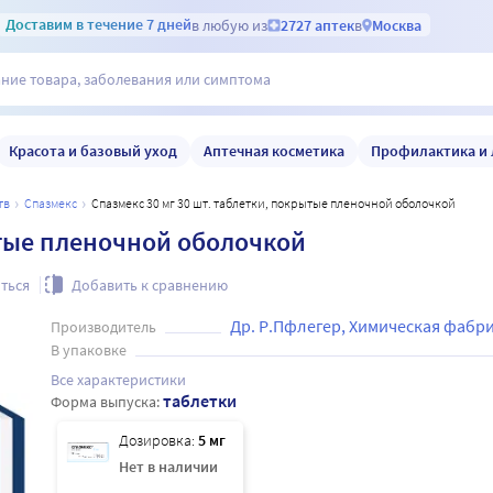
Доставим
в течение 7 дней
в любую из
2727 аптек
в
Москва
Красота и базовый уход
Аптечная косметика
Профилактика и 
тв
спазмекс
Спазмекс 30 мг 30 шт. таблетки, покрытые пленочной оболочкой
ытые пленочной оболочкой
ться
Добавить к сравнению
Др. Р.Пфлегер, Химическая фабр
Производитель
В упаковке
Все характеристики
таблетки
Форма выпуска:
Дозировка:
5 мг
Нет в наличии