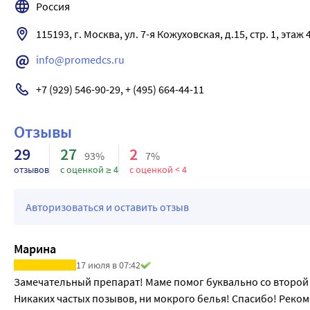
Фармакокинетические данные не выявили существенных раз
Россия
Пациенты с нарушением функции почек
115193, г. Москва, ул. 7-я Кожуховская, д.15, стр. 1, этаж
В исследовании с участием пациентов с тяжелой почечной н
было в 4 раза выше, а Cmax в 2 раза выше. Период полувыве
info@promedcs.ru
участием пациентов с нарушением функции почек умеренно
Пациенты с нарушением функции печени
+7 (929) 546-90-29, + (495) 664-44-11
Результаты фармакокинетического исследования, проведен
степени тяжести, не выявили необходимости коррекции доз
Отзывы
29
27
2
93%
7%
отзывов
с оценкой ≥ 4
с оценкой < 4
Авторизоваться и оставить отзыв
Марина
17 июля в 07:42
Замечательный препарат! Маме помог буквально со второй т
Никаких частых позывов, ни мокрого белья! Спасибо! Реко