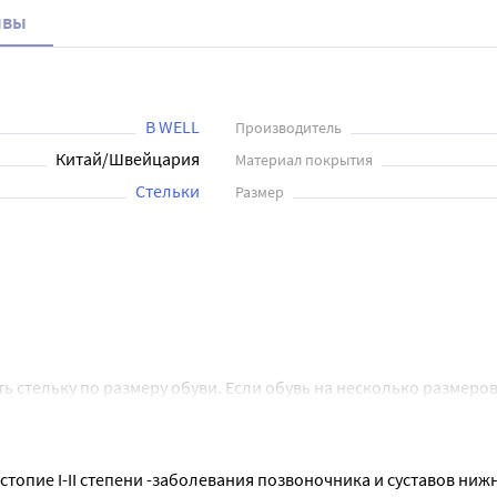
ывы
B WELL
Производитель
Китай/Швейцария
Материал покрытия
Стельки
Размер
ь стельку по размеру обуви. Если обувь на несколько размеров
опие I-II степени -заболевания позвоночника и суставов ниж