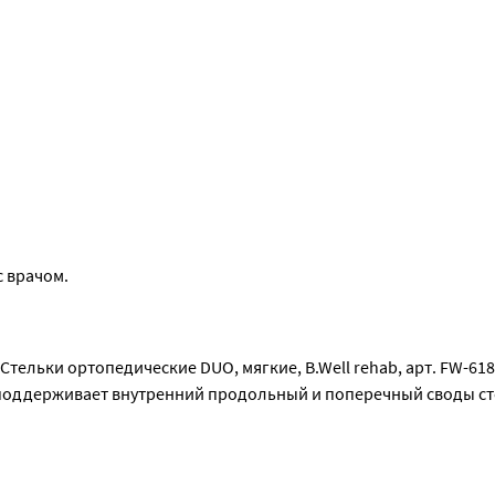
см 26,5-27см 27-27,5см 28-28,5см 28,5-29см 29-29,5см 29,5-30см
изические нагрузки, избыточный вес) -беременность -варикозн
в течение дня, если иное не рекомендовано врачом.
 врачом.
тельки ортопедические DUO, мягкие, B.Well rehab, арт. FW-618
 поддерживает внутренний продольный и поперечный своды ст
дственном контакте с кожей стопы, способствует сохранению