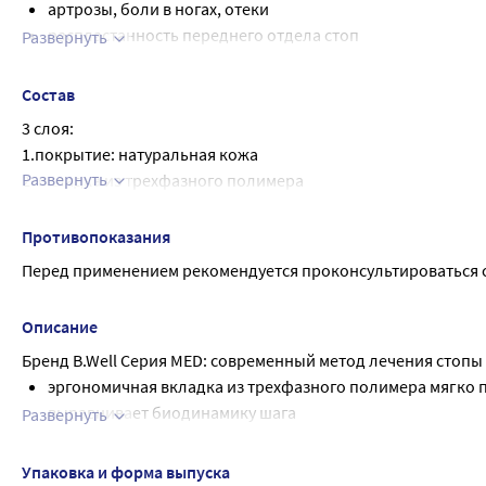
артрозы, боли в ногах, отеки
размер стельки 36 37 38 39 40 41 42 43 44 45 46
распластанность переднего отдела стоп
Развернуть
Длина стопы, 23-23,5см 23,5-24см 24-24,5см 25-25,5см 25,5-26 
нагрузки на стопы (длительное пребывание на ногах, ф
Режим ношения Для профилактики развития плоскостопия, 
Состав
3 слоя:
1.покрытие: натуральная кожа
Развернуть
2. вкладка из трехфазного полимера
3. покрытие с включением гранул активированного угля
Противопоказания
Перед применением рекомендуется проконсультироваться с
Описание
Бренд B.Well Серия MED: современный метод лечения стопы С
эргономичная вкладка из трехфазного полимера мягко
выравнивает биодинамику шага
Развернуть
Износостойкая кожа обеспечивает комфорт при непосре
кожи ног
Упаковка и форма выпуска