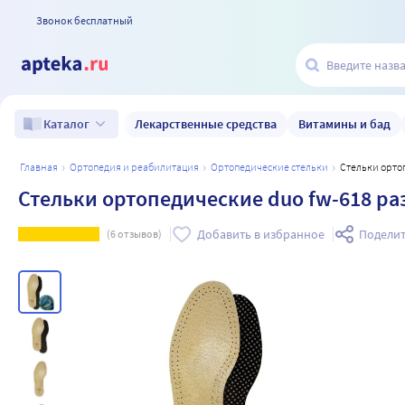
Звонок бесплатный
Лекарственные средства
Витамины и бад
Каталог
главная
ортопедия и реабилитация
ортопедические стельки
Стельки орт
Стельки ортопедические duo fw-618 ра
Добавить в избранное
Поделит
(
6
отзывов)