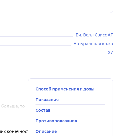
Би. Велл Свисс АГ
Натуральная кожа
37
Способ применения и дозы
Показания
 больше, то 
Состав
Противопоказания
них конечностей
Описание