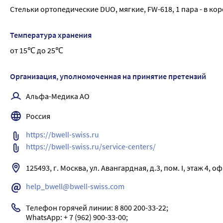
Встроенная метатарзальная подушечка разгружает пальц
Стельки ортопедические DUO, мягкие, FW-618, 1 пара - в кор
«косточек» и появление натоптышей
Покрытие с включением гранул активированного угля ад
Температура хранения
Подходят для закрытой обуви с каблуком до 5 см Стельк
поперечный и продольный своды стопы; -перераспредел
от 15℃ до 25℃
пальцы; -амортизирует, защищают стопы, суставы и позв
повышает устойчивость при стоянии и ходьбе; -предупр
Организация, уполномоченная на принятие претензий
предупреждает развитие патологических состояний опо
Альфа-Медика АО
Россия
https://bwell-swiss.ru
https://bwell-swiss.ru/service-centers/ 
125493, г. Москва, ул. Авангардная, д.3, пом. I, этаж 4, о
help_bwell@bwell-swiss.com
Телефон горячей линии: 8 800 200-33-22; 

WhatsApp: + 7 (962) 900-33-00; 
