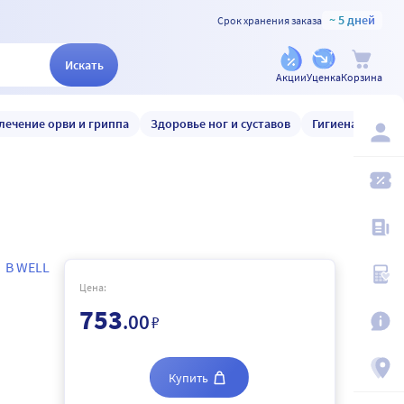
~ 5 дней
Срок хранения заказа
Искать
Акции
Уценка
Корзина
лечение орви и гриппа
Здоровье ног и суставов
Гигиена и уход
B WELL
Цена:
753
.00
₽
Купить