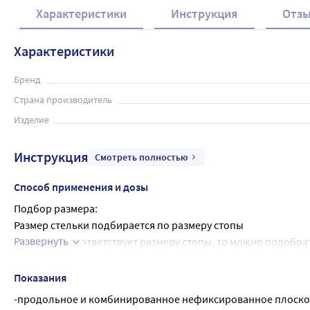
Характеристики
Инструкция
Отз
Характеристики
Бренд
Страна производитель
Изделие
Инструкция
Смотреть полностью
Способ применения и дозы
Подбор размера:
Размер стельки подбирается по размеру стопы
Развернуть
Если обувь соответствует размеру стопы, то можно подобрат
размер стельки следует подобрать по размеру стопы
Как надевать:
Показания
Стельку вкладывают в обувь
-продольное и комбинированное нефиксированное плоскост
Таблица соответствия размеров ниже.