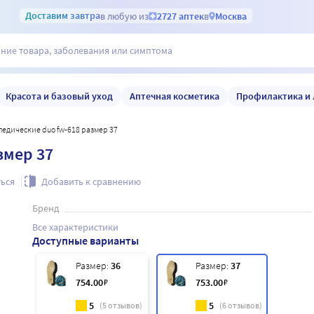
Доставим
завтра
в любую из
2727 аптек
в
Москва
Красота и базовый уход
Аптечная косметика
Профилактика и 
опедические duo fw-618 размер 37
змер 37
ься
Добавить к сравнению
Бренд
Все характеристики
Доступные варианты
Размер:
36
Размер:
37
754
.00
₽
753
.00
₽
5
5
(
5
отзывов)
(
6
отзывов)