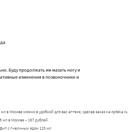
ода
но. Буду продолжать им мазать ногу и 
ративные изменения в позвоночнике и 
л в Москве можно в удобной для вас аптеке, сделав заказ на Apteka.ru.
 мл в Москве – 167 рублей.
офит с пчелиным ядом 125 мл