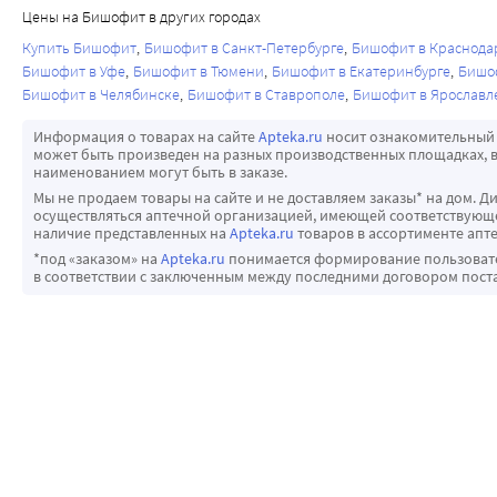
Цены на Бишофит в других городах
Купить Бишофит
Бишофит в Санкт-Петербурге
Бишофит в Краснода
Бишофит в Уфе
Бишофит в Тюмени
Бишофит в Екатеринбурге
Бишоф
Бишофит в Челябинске
Бишофит в Ставрополе
Бишофит в Ярославл
Информация о товарах на сайте
Apteka.ru
носит ознакомительный 
может быть произведен на разных производственных площадках, в
наименованием могут быть в заказе.
Мы не продаем товары на сайте и не доставляем заказы* на дом. Д
осуществляться аптечной организацией, имеющей соответствующее
наличие представленных на
Apteka.ru
товаров в ассортименте апте
*под «заказом» на
Apteka.ru
понимается формирование пользовател
в соответствии с заключенным между последними договором пост