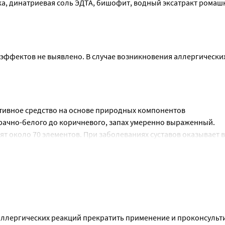
, динатриевая соль ЭДТА, бишофит, водный эксатракт ромашки
ффектов не выявлено. В случае возникновения аллергических
ктивное средство на основе природных компонентов
рачно-белого до коричневого, запах умеренно выраженный.
т около 70 элементов. При заболеваниях суставов оказывает 
ействие, активизирует обменные процессы. Широко применяе
нервно-мышечного аппарата..
их средств при лечении заболеваний суставов и позвоночника
ативных процессов в суставах и позвоночнике, способствует 
компонентов в проблемную область.
азывает анельгизирующее и противовоспалительное действие,
ллергических реакций прекратить применение и проконсульти
аней и микроциркуляцию крови. Усиливает лечебные свойства 