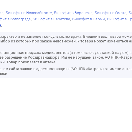
ре
Бишофит в Новосибирске
Бишофит в Воронеже
Бишофит в Омске
Б
ит в Волгограде
Бишофит в Саратове
Бишофит в Перми
Бишофит в К
е
характер и не заменяет консультацию врача. Внешний вид товара може
ыбор из которых при заказе невозможен. У товара может измениться н
истанционная продажа медикаментов (в том числе с доставкой на дом) в
 разрешение Росздравнадзора. Мы не нарушаем закон. АО НПК «Катрен
ки. Товар покупается в аптеке.
ем сайта заявки в адрес поставщика (АО НПК «Катрен») от имени апте
авки