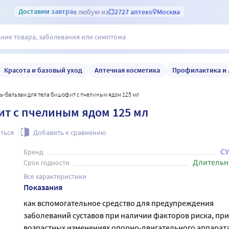
Доставим
завтра
в любую из
2727 аптек
в
Москва
Красота и базовый уход
Аптечная косметика
Профилактика и 
ель-бальзам для тела бишофит с пчелиным ядом 125 мл
ит с пчелиным ядом 125 мл
ться
Добавить к сравнению
С
Бренд
Длительн
Срок годности
Все характеристики
Показания
как вспомогательное средство для предупреждения
заболеваний суставов при наличии факторов риска, при
возрастных изменениях опорно-двигательного аппарата