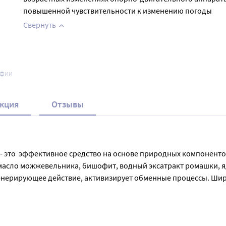
повышенной чувствительности к изменению погоды
Свернуть
афии
кция
Отзывы
 - это  эффективное средство на основе природных компонентов
 масло можжевельника, бишофит, водный эксатракт ромашки, я
нерирующее действие, активизирует обменные процессы. Широ
парата. Бальзам применяется как вспомогательное средство д
о-двигательного аппарата, при повышенной чувствительности
льтироваться с врачом.