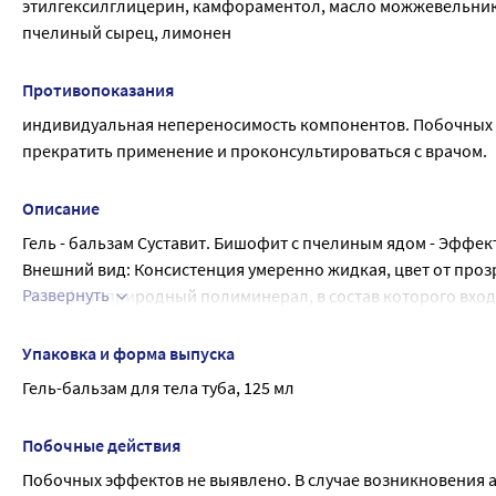
этилгексилглицерин, камфораментол, масло можжевельника
пчелиный сырец, лимонен
Противопоказания
индивидуальная непереносимость компонентов. Побочных э
прекратить применение и проконсультироваться с врачом.
Описание
Гель - бальзам Суставит. Бишофит с пчелиным ядом - Эффе
Внешний вид: Консистенция умеренно жидкая, цвет от проз
Развернуть
Бишофит- природный полиминерал, в состав которого входя
противовспалительное, болеутоляющее и регенерирующее д
санаторном лечении заболеваний опорно-двигательного и 
Упаковка и форма выпуска
Пчелиный яд -является одним из наиболее сильнодействующ
Гель-бальзам для тела туба, 125 мл
Активизирует микроциркуляцию, тормозит действие дегенер
продуктов распада и глубокому проникновению лечебных 
Побочные действия
Камфора- при наружном применении в области суставов ок
Побочных эффектов не выявлено. В случае возникновения а
кровеносные сосуды и улучшает трофику околосуставных тк