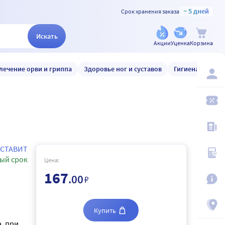
~ 5 дней
Срок хранения заказа
Искать
Акции
Уценка
Корзина
лечение орви и гриппа
Здоровье ног и суставов
Гигиена и уход
УСТАВИТ
ый срок
Цена:
167
.00
₽
Купить
, при