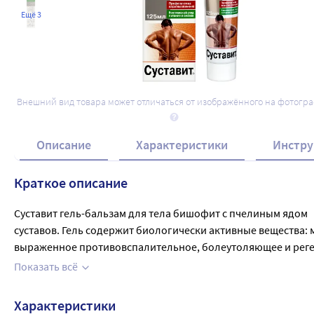
Ещё 3
Внешний вид товара может отличаться от изображённого на фотогр
Описание
Характеристики
Инстру
Краткое описание
Суставит гель-бальзам для тела бишофит с пчелиным ядом  
суставов. Гель содержит биологически активные вещества:
выраженное противовспалительное, болеутоляющее и реге
заболеваний опорно-двигательного и нервно-мышечного ап
Показать всё
наличии факторов риска, при возрастных изменениях опорн
аллергических реакций прекратить применение и проконсу
Характеристики