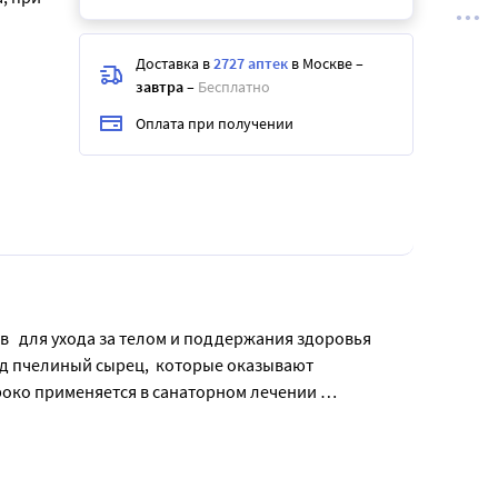
Доставка в
2727 аптек
в Москве
–
завтра
–
Бесплатно
Оплата при получении
   для ухода за телом и поддержания здоровья 
д пчелиный сырец,  которые оказывают 
ко применяется в санаторном лечении 
ля предупреждения заболеваний суставов при 
 к изменению погоды. В случае возникновения 