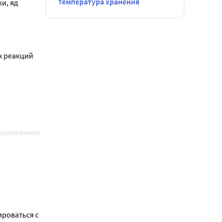
Температура хранения
, яд 
 реакций 
выраженное 
тся в 
. 
выведению 
 расширяет 
роваться с 