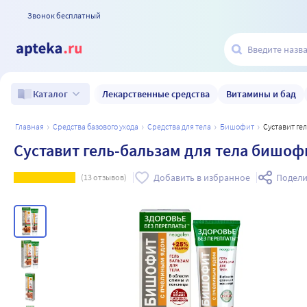
Звонок бесплатный
Лекарственные средства
Витамины и бад
Каталог
главная
средства базового ухода
средства для тела
бишофит
Суставит г
Суставит гель-бальзам для тела бишоф
Добавить в избранное
Подели
(
13
отзывов)