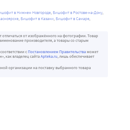
ишофит в Нижнем Новгороде
Бишофит в Ростове-на-Дону
расноярске
Бишофит в Казани
Бишофит в Самаре
т отличаться от изображённого на фотографии. Товар
аименование производителя, а товары со старым
 соответствии с
Постановлением Правительства
может
», как владелец сайта
Apteka.ru
, лишь обеспечивает
чной организации на поставку выбранного товара