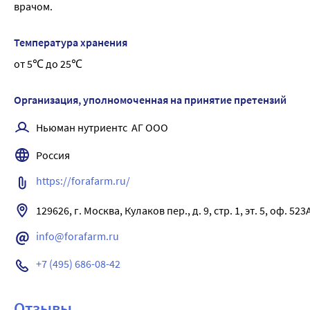
врачом.
лекарственных растений и других компонентов.
Ментол- оказывает местное сосудосуживающее действие, п
обезболивающим, успокаивающим, выраженным бактерици
Температура хранения
Результат
от 5℃ до 25℃
Уменьшение болевого ощущения в области спины и поясни
Организация, уполномоченная на принятие претензий
Ньюман нутриентс  АГ ООО
Россия
https://forafarm.ru/
129626, г. Москва, Кулаков пер., д. 9, стр. 1, эт. 5, оф. 523
info@forafarm.ru
+7 (495) 686-08-42
Отзывы