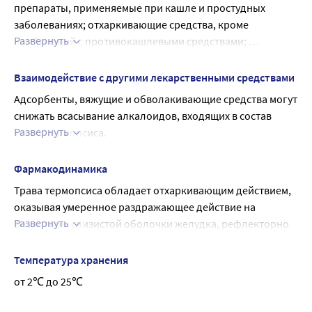
препараты, применяемые при кашле и простудных 
заболеваниях; отхаркивающие средства, кроме 
Развернуть
комбинаций с противокашлевыми средствами; 
отхаркивающие средства
Взаимодействие с другими лекарственными средствами
Адсорбенты, вяжущие и обволакивающие средства могут 
снижать всасывание алкалоидов, входящих в состав 
Развернуть
травы термопсиса.
Термопсол® таблетки от кашля не следует применять 
одновременно с препаратами, содержащими кодеин и 
Фармакодинамика
другие противокашлевые лекарственные средства, так 
Трава термопсиса обладает отхаркивающим действием, 
как это затрудняет отделение мокроты.
оказывая умеренное раздражающее действие на 
Развернуть
рецепторы слизистой оболочки желудка, рефлекторно 
повышает секрецию бронхиальных желез. 
Содержащиеся в траве термопсиса алкалоиды (цитизин, 
Температура хранения
метилцитизин, пахикарпин, анагирин, термопсин, 
от 2℃ до 25℃
термопсидин) оказывают возбуждающее действие на 
дыхательный и, в высоких дозах, на рвотные центры.