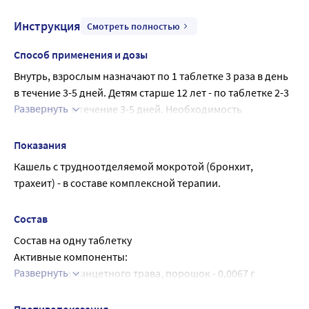
Инструкция
Смотреть полностью
Способ применения и дозы
Внутрь, взрослым назначают по 1 таблетке 3 раза в день 
в течение 3-5 дней. Детям старше 12 лет - по таблетке 2-3 
Развернуть
раза в день в течение 3-5 дней. Необходимость 
назначения повторного курса определяется врачом.
Высшие дозы для взрослых внутрь (в пересчете на 
Показания
термопсис): разовая - 0,l г; суточная - 0,3 г.
Кашель с трудноотделяемой мокротой (бронхит, 
трахеит) - в составе комплексной терапии.
Состав
Состав на одну таблетку
Активные компоненты:
Развернуть
Термопсиса ланцетного трава, порошок - 0,0067 г
Натрия гидрокарбонат - 0,25 г
Вспомогательные вещества: