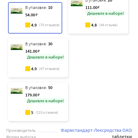
В упаковке:
20
В упаковке:
10
111
.00
₽
Дешевле в наборе!
54
.00
₽
4.9
4.8
(
75
отзывов)
(
44
отзыва)
В упаковке:
30
141
.00
₽
Дешевле в наборе!
4.9
(
47
отзывов)
В упаковке:
50
179
.00
₽
Дешевле в наборе!
5
(
115
отзывов)
Фармстандарт-Лексредства ОАО
Производитель
таблетки
Форма выпуска