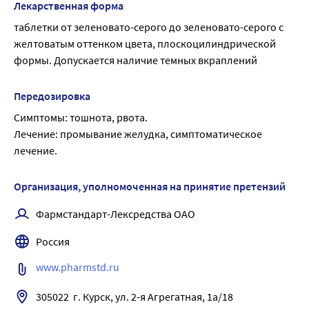
Лекарственная форма
Натрия гидрокарбонат стимулирует секрецию 
таблетки от зеленовато-серого до зеленовато-серого с 
бронхиальных желез, способствует снижению вязкости 
желтоватым оттенком цвета, плоскоцилиндрической 
мокроты.
формы. Допускается наличие темных вкраплений
Передозировка
Симптомы: тошнота, рвота.
Лечение: промывание желудка, симптоматическое 
лечение.
Организация, уполномоченная на принятие претензий
Фармстандарт-Лексредства ОАО
Россия
www.pharmstd.ru
305022  г. Курск, ул. 2-я Агрегатная, 1а/18