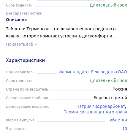
Длительный срок
Срок годности
Все характеристики
Описание
Таблетки Термопсол - это лекарственное средство от
кашля, которое помогает устранить дискомфорт и
облегчить дыхание. Они содержат натуральные
Показать всё
компоненты, обладающие отхаркивающим действием,
такие как термопсис, натрий гидрокарбонат. Таблетки
Характеристики
имеют небольшое количество противопоказаний к
применению, взрослым назначают по 1 таблетке 3 раза в
Фармстандарт-Лексредства ОАО
Производитель
день в течение 3-5 дней. Детям старше 12 лет - по
Длительный срок
Срок годности
таблетке 2-3 раза в день в течение 3-5 дней.
Россия
Страна производитель
Необходимость назначения повторного курса
Беречь от детей
Специальные свойства
определяется врачом.
Натрия гидрокарбонат
Действующее вещество
Термопсиса ланцетного трава
таблетки
Форма выпуска
10
В упаковке