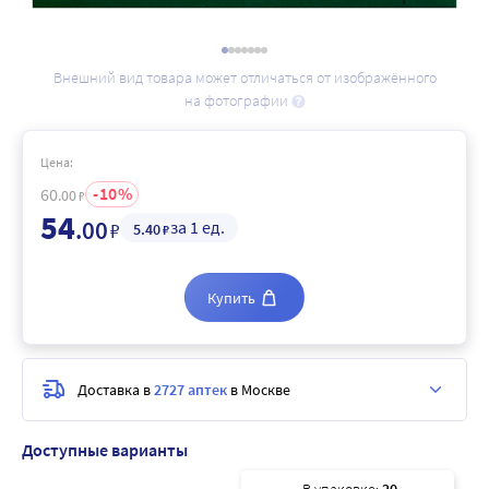
Внешний вид товара может отличаться от изображённого
на фотографии
Цена:
10
60
.00
₽
54
.00
за 1 ед.
₽
5
.40
₽
Купить
Доставка в
2727 аптек
в Москве
Доступные варианты