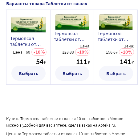
Варианты товара Таблетки от кашля
Термопсол
Термопсол
Термопсол
таблетки от
таблетки от
таблетки от
кашля 20 шт.
кашля 30 шт.
Цена:
Цена:
кашля 10 шт.
таблетки
таблетки
10
10
10
Цена:
60
123.33
156.67
таблетки
54
111
141
₽
₽
₽
Выбрать
Выбрать
Выбрать
Купить Термопсол таблетки от кашля 10 шт. таблетки в Москве
можно в удобной для вас аптеке, сделав заказ на Apteka.ru.
Цена на Термопсол таблетки от кашля 10 шт. таблетки в Москве –