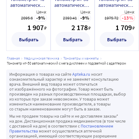
автоматический
автоматический
автоматический
с большим
с мега дисплеем
базовый с
Цена:
Цена:
Цена:
дисплеем и
и подсветкой с
адаптером
9
9
13
2095.6
2393.41
1975.72
адаптером
адаптером
1 907
2 178
1 709
₽
₽
₽
Выбрать
Выбрать
Выбрать
главная
медицинская техника
тонометры и манжеты
тонометр мт-50 автоматический с мега дисплеем и подсветкой с адаптером
Информация о товарах на сайте
Apteka.ru
носит
ознакомительный характер и не заменяет консультацию
врача. Внешний вид товара может отличаться
от изображённого на фотографии. Товар может быть
произведен на разных производственных площадках, выбор
из которых при заказе невозможен. У товара может
измениться наименование производителя, а товары
со старым наименованием могут быть в заказе.
Мы не продаем товары на сайте и не доставляем заказы*
на дом. Дистанционная продажа медикаментов (в том числе
с доставкой на дом) в соответствии с
Постановлением
Правительства
может осуществляться аптечной
организацией, имеющей соответствующее разрешение