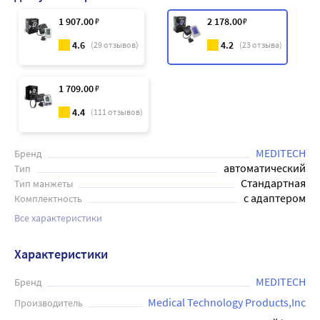
1 907
.00
₽
2 178
.00
₽
4.6
4.2
(
29
отзывов)
(
23
отзыва)
1 709
.00
₽
4.4
(
111
отзывов)
MEDITECH
Бренд
автоматический
Тип
Стандартная
Тип манжеты
с адаптером
Комплектность
Все характеристики
Характеристики
MEDITECH
Бренд
Medical Technology Products,Inc
Производитель