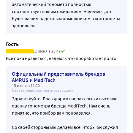
Возможность использования манжет другого размера 
автоматический тонометр полностью
Стандартная (на окруж.руки 22-36 см.)
соответствует вашим ожиданиям. Надеемся, он
Детская (на окруж. руки 16-24 см.)
будет вашим надёжным помощником в контроле за
Увеличенная (на окруж. руки 32-45 см.)
здоровьем.
Условия эксплуатации Температура от 10 до 40 °С
Влажность (отн.) от 15 до 90 %
Давление Атмосферное давление
Гость
Условия хранения Температура от -20 до 55 °С
12 июня в 20:49
Влажность (отн.) от 15 до 95 %
Всё пока нравиться, надеюсь что проработает долго.
Хранение Мягкий чехол
Официальный представитель брендов
AMRUS и MediTech
15 июня в 12:20
Ответ представителя поставщика
Здравствуйте! Благодарим вас за отзыв и высокую
оценку тонометра бренда MediTech. Нам очень
приятно, что прибор вам понравился.
Со своей стороны мы делаем всё, чтобы он служил