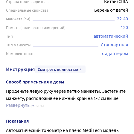
Китай/США
Страна производитель
Беречь от детей
Специальные свойства
22-40
Манжета (см)
120
Память (количество измерений)
автоматический
Тип
Стандартная
Тип манжеты
с адаптером
Комплектность
Инструкция
Смотреть полностью
Способ применения и дозы
Проденьте левую руку через петлю манжеты. Застегните 
манжету, расположив ее нижний край на 1-2 см выше 
Развернуть
локтевого сустава
При правильном расположении манжеты застежка 
"Велкро" - (липучка) будет на внешней стороне манжеты, 
Показания
и металлическая скоба не будет касаться кожи руки.
Автоматический тонометр на плечо MediTech модель 