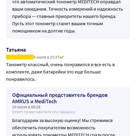
что автоматический тонометр MEDITECH оправдал
• В комплект входит увеличенная манжета, на 
ваши ожидания. Точность измерений и надежность
окружность руки 22-40 см.
прибора — главные приоритеты нашего бренда.
• Возможность подключения манжет разного размера.
Пусть этот тонометр станет вашим точным
• Индикация низкого уровня заряда источника питания.
помощником на долгие годы.
• Звуковая индикация начала и окончания измерения.
• Сетевой адаптер в комплекте.
Характеристики:
Татьяна
Модель МТ-50
9 июля в 15:37
Применение На плечо
Танометр классный, очень понравился и все есть в 
Метод измерения Осциллометрический
комплекте, даже батарейки это еще больше 
Интеллектуальная система IQ SYSTEM
понравилось.
Пределы измерения Давление в манжете от 0 до 300 мм 
рт. ст.
Официальный представитель брендов
Пульс от 30 до 180 1/мин.
AMRUS и MediTech
Погрешность измерения
10 июля в 06:28
Ответ представителя поставщика
Избыточное давление в манжете ±3 мм рт.ст. в диапазоне 
от 0 до 300 мм рт. ст.
Благодарим за высокую оценку! Мы стремимся
Частота пульса ±5%
обеспечить покупателям возможность
Функции Индикация аритмии Да
использовать тонометры MEDITECH сразу после