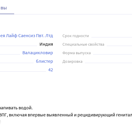
ывы
ея Лайф Саенсиз Пвт. Лтд
Срок годности
Индия
Специальные свойства
Валацикловир
Форма выпуска
блистер
Дозировка
42
запивать водой.
ВПГ, включая впервые выявленный и рецидивирующий генитал
)
 до 18 лет