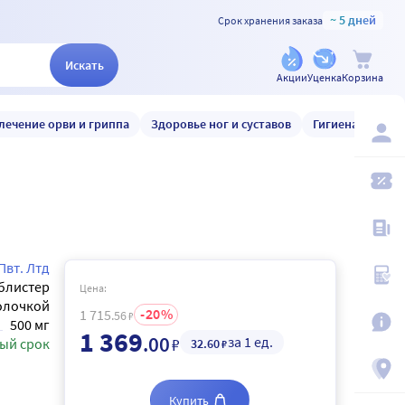
~ 5 дней
Срок хранения заказа
Искать
Акции
Уценка
Корзина
лечение орви и гриппа
Здоровье ног и суставов
Гигиена и уход
Пвт. Лтд
блистер
Цена:
олочкой
20
1 715
.56
₽
500 мг
1 369
.00
за 1 ед.
₽
ый срок
32
.60
₽
Купить