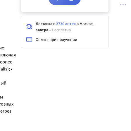
Доставка в
2720 аптек
в Москве
–
завтра
–
Бесплатно
Оплата при получении
ие
включая
ерпес
lis); •
ный
ом
тозных
Herpes