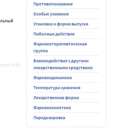
Противопоказания
более 
Особые указания
ей. При 
льный 
Упаковка и форма выпуска
осле 
го 
Побочные действия
 в том 
Фармакотерапевтическая
2 раза в 
органов.
группа
 приема 
ак как 
Взаимодействие с другими
рия 29,00 
лекарственными средствами
).
Фармакодинамика
спирт 10,32 
в том числе 
Температура хранения
Лекарственная форма
Фармакокинетика
менном 
Передозировка