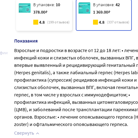
В упаковке:
10
В упаковке:
42
378
.00
₽
1 369
.00
₽
4.8
4.8
(
199
отзывов)
(
337
отзывов)
Показания
Взрослые и подростки в возрасте от 12 до 18 лет: • лечен
афии
инфекций кожи и слизистых оболочек, вызванных ВПГ, 
впервые выявленный и рецидивирующий генитальный г
(Herpes genitalis), а также лабиальный герпес (Herpes labia
профилактика (супрессия) рецидивов инфекций кожи и
слизистых оболочек, вызванных ВПГ, включая гениталь
герпес, в том числе у взрослых с иммунодефицитом; •
профилактика инфекций, вызванных цитомегаловирус
(ЦМВ), и заболеваний после трансплантации паренхима
органов. Взрослые: • лечение опоясывающего герпеса (
zoster) и офтальмического опоясывающего герпеса.
Свернуть