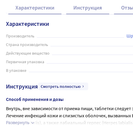
Характеристики
Инструкция
Отз
Характеристики
Шр
Производитель
Страна производитель
Действующее вещество
Первичная упаковка
В упаковке
Инструкция
Смотреть полностью
Способ применения и дозы
Внутрь, вне зависимости от приема пищи, таблетки следует 
Лечение инфекций кожи и слизистых оболочек, вызванных 
Развернуть
(Herpes genitalis), а также лабиальный герпес (Herpes labialis
Иммунокомпетентные взрослые и подростки в возрасте от 12