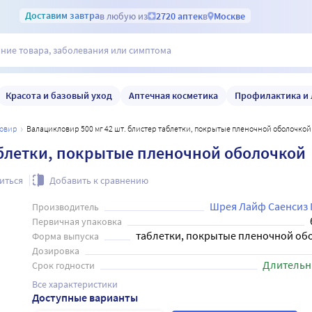
Доставим
завтра
в любую из
2720 аптек
в
Москве
Красота и базовый уход
Аптечная косметика
Профилактика и 
ловир
Валацикловир 500 мг 42 шт. блистер таблетки, покрытые пленочной оболочкой
аблетки, покрытые пленочной оболочкой
иться
Добавить к сравнению
Шрея Лайф Саенсиз 
Производитель
Первичная упаковка
таблетки, покрытые пленочной об
Форма выпуска
Дозировка
Длительн
Срок годности
Все характеристики
Доступные варианты