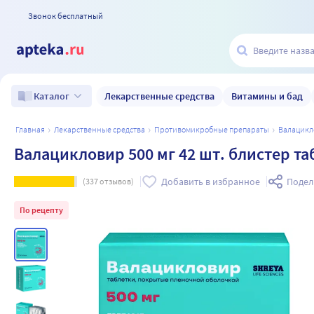
Звонок бесплатный
Лекарственные средства
Витамины и бад
Каталог
главная
лекарственные средства
противомикробные препараты
валацик
Валацикловир 500 мг 42 шт. блистер т
Добавить в избранное
Подел
(
337
отзывов)
По рецепту