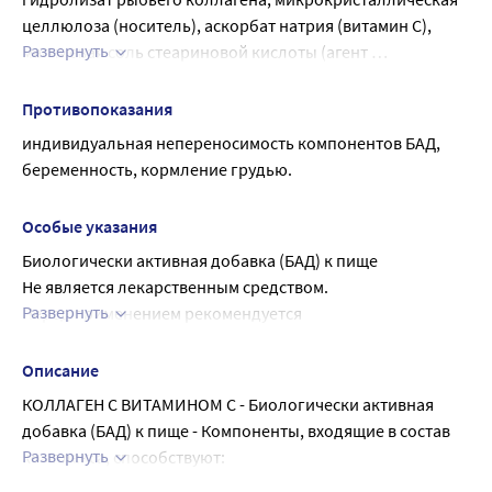
целлюлоза (носитель), аскорбат натрия (витамин С), 
Развернуть
магниевая соль стеариновой кислоты (агент 
антислеживающий).
Противопоказания
индивидуальная непереносимость компонентов БАД, 
беременность, кормление грудью.
Особые указания
Биологически активная добавка (БАД) к пище
Не является лекарственным средством.
Развернуть
Перед применением рекомендуется 
проконсультироваться с врачом.
Описание
КОЛЛАГЕН С ВИТАМИНОМ С - Биологически активная 
добавка (БАД) к пище - Компоненты, входящие в состав 
Развернуть
комплекса, способствуют:
• ?уменьшению проявлений возрастных изменений кожи