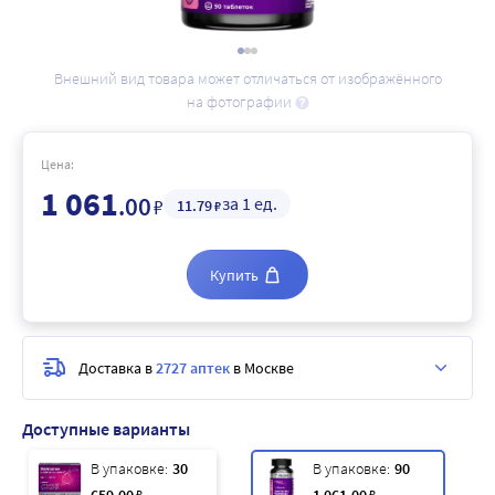
Внешний вид товара может отличаться от изображённого
на фотографии
Цена:
1 061
.00
за 1 ед.
₽
11
.79
₽
Купить
Доставка в
2727 аптек
в Москве
Доступные варианты
В упаковке:
30
В упаковке:
90
₽
₽