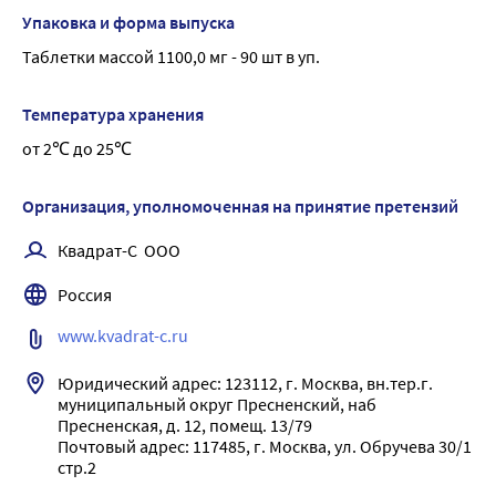
• восстановлению тканей
Упаковка и форма выпуска
• поддержке красоты кожи, волос и ногтей
Таблетки массой 1100,0 мг - 90 шт в уп.
• поддержке нормальной работы суставов
Внешний вид и свойства: Таблетки овальные, 
Температура хранения
двояковыпуклые или плоскоцилиндрические белого 
от 2℃ до 25℃
или почти белого цвета.
Суточная доза (2 таблетки) содержит:
Витамин С 20,0 мг (±15 %) 33?% рекомендуемого?/ 
Организация, уполномоченная на принятие претензий
адекватного? уровня суточного потребления
Квадрат-С  ООО
Глицин не менее 800,0 мг 23?% рекомендуемого?/ 
адекватного? уровня суточного потребления
Россия
Гидроксипролин не менее 220,0 мг -
www.kvadrat-c.ru
? - согласно ТР ТС 022/2011 «Пищевая продукция в части 
ее маркировки» (Приложение 2);
Юридический адрес: 123112, г. Москва, вн.тер.г. 
? - согласно «Единым санитарно-эпидемиологическим и 
муниципальный округ Пресненский, наб 
гигиеническим требованиям к продукции (товарам), 
Пресненская, д. 12, помещ. 13/79

подлежащей санитарно-эпидемиологическому надзору 
Почтовый адрес: 117485, г. Москва, ул. Обручева 30/1 
(контролю)» (Глава II, раздел 1, Приложение 5).