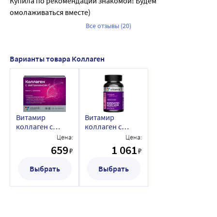
Купила по рекомендации знакомой! Будем 
клетках, что в дальнейшем снижает риск 
омолаживаться вместе)
преждевременного старения. Совместно с глицином и 
Все отзывы (20)
гидроксипролином нутрицевтик также участвует в 
синтезе коллагена, тем самым благоприятствуя 
улучшению регенерационных (восстановительных) 
Варианты товара Коллаген
процессов в коже.
К этой серии продуктов VITAMIR относятся:
• ?Гиалуроновая кислота 150 мг
• ?Остеонорм Баланс
• ?Кожа, ногти, волосы комплекс с МСМ
Витамир
Витамир
коллаген с
коллаген с
витамином с 30
витамином с 90
Цена:
Цена:
шт. таблетки
шт. таблетки
659
1 061
₽
₽
массой 1100 мг
массой 1100 мг
Выбрать
Выбрать