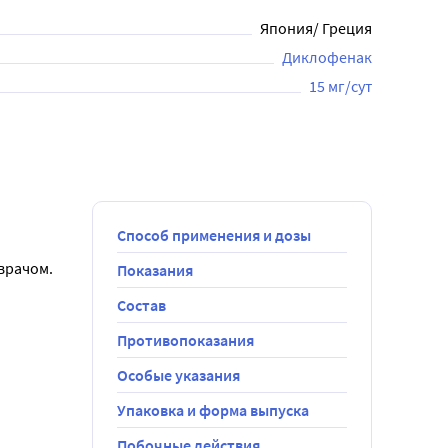
Япония/ Греция
Диклофенак
15 мг/сут
Способ применения и дозы
 врачом.
Показания
Состав
лько 1 
олее крупный 
Противопоказания
Особые указания
боли, 
Упаковка и форма выпуска
Побочные действия