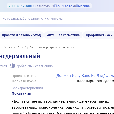
Доставим
завтра
в любую из
2759 аптек
в
Москва
Красота и базовый уход
Аптечная косметика
Профилактика и 
н
Вольтарен 15 мг/сут 5 шт. пластырь трансдермальный
рансдермальный
ться
Добавить к сравнению
Доджин Ияку-Како Ко.Лтд/ Фама
Производитель
пластырь трансдер
Форма выпуска
Все характеристики
Показания
• Боли в спине при воспалительных и дегенеративных
заболеваниях позвоночника (радикулит, остеоартроз, 
ишиас). • Боли в суставах (суставы пальцев рук, коленные