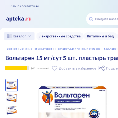
Звонок бесплатный
Лекарственные средства
Витамины и бад
Каталог
главная
лечение ног и суставов
препараты для лечения суставов
вольтаре
Вольтарен 15 мг/сут 5 шт. пластырь т
Добавить в избранное
Подели
(
45
отзывов)