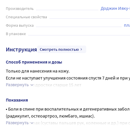
Доджин Ияку-К
Производитель
Специальные свойства
пл
Форма выпуска
В упаковке
Инструкция
Смотреть полностью
Способ применения и дозы
Только для нанесения на кожу.
Если не наступает улучшения состояния спустя 7 дней и пр
Развернуть
Взрослые и подростки старше 15 лет
Пластырь Вольтарен наклеивают на кожу над болезненной об
пластыря. В зависимости от размера области боли может быт
Показания
пластырь площадью 140 см2 (14 см х 10 см).
• Боли в спине при воспалительных и дегенеративных забо
При лечении повреждений мягких тканей или ревматической
(радикулит, остеоартроз, люмбаго, ишиас).
обусловленной заболеваниями мышц и суставов - не более 
Развернуть
• Боли в суставах (суставы пальцев рук, коленные и др.) при
Особые группы пациентов
• Боли в мышцах (вследствие растяжений, перенапряжений, 