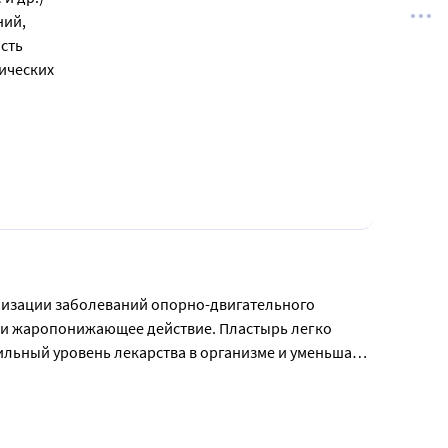
ний,
сть
тических
лизации заболеваний опорно-двигательного 
и жаропонижающее действие. Пластырь легко 
льный уровень лекарства в организме и уменьшать 
ий опорно-двигательного аппарата, таких как 