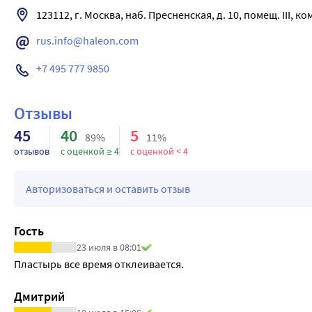
Диклофенак и его метаболиты выводятся в основном c мочо
123112, г. Москва, наб. Пресненская, д. 10, помещ. III, комн
Особые группы пациентов
Пациенты с нарушением функции печени
rus.info@haleon.com
У пациентов, страдающих хроническим гепатитом или неде
+7 495 777 9850
проходят по той же схеме, как и у пациентов, не имеющих з
Пациенты с нарушением функции почек
У пациентов с нарушениями функции почек аккумуляции ди
Отзывы
Доклинические исследования показали безопасность испол
45
40
5
89%
11%
отзывов
с оценкой ≥ 4
с оценкой < 4
Авторизоваться и оставить отзыв
Гость
23 июля в 08:01
Пластырь все время отклеивается.
Дмитрий