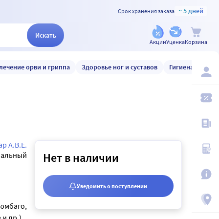
~ 5 дней
Срок хранения заказа
Искать
Акции
Уценка
Корзина
лечение орви и гриппа
Здоровье ног и суставов
Гигиена и уход
р А.В.Е.
мальный
Нет в наличии
Уведомить о поступлении
люмбаго,
 и др.)