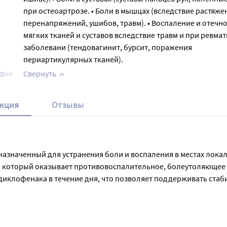
при остеоартрозе. • Боли в мышцах (вследствие растяже
перенапряжений, ушибов, травм). • Воспаление и отечно
мягких тканей и суставов вследствие травм и при ревма
заболевани (тендовагинит, бурсит, поражения
периартикулярных тканей).
Свернуть
афии
кция
Отзывы
дназначенный для устранения боли и воспаления в местах лока
, который оказывает противовоспалительное, болеутоляющее 
диклофенака в течение дня, что позволяет поддерживать стаби
ффективным и удобным средством для лечения многих заболеван