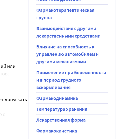
т, 
Фармакотерапевтическая
ью.
группа
Взаимодействие с другими
лекарственными средствами
Влияние на способность к
управлению автомобилем и
другими механизмами
ий или 
Применение при беременности
тов;
и в период грудного
вскармливания
Фармакодинамика
т допускать 
Температура хранения
 с 
Лекарственная форма
частках 
Фармакокинетика