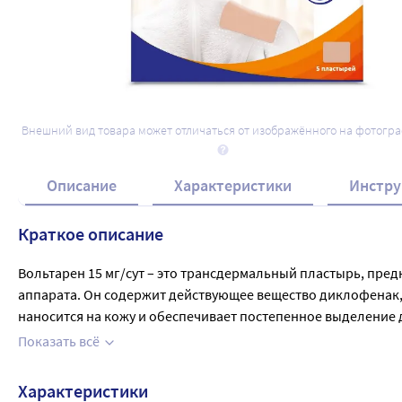
Внешний вид товара может отличаться от изображённого на фотогр
Описание
Характеристики
Инстру
Краткое описание
Вольтарен 15 мг/сут – это трансдермальный пластырь, пре
аппарата. Он содержит действующее вещество диклофенак
наносится на кожу и обеспечивает постепенное выделение 
риск побочных эффектов. Вольтарен 1,5 мг/сут является э
Показать всё
Характеристики