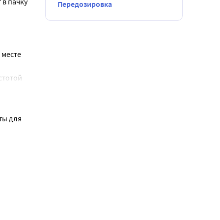
в пачку 
Передозировка
ржание в 
месте 
е 
тотой 
/100 и 
 включая 
ы для 
еский отек, 