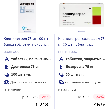
Клопидогрел 75 мг 100 шт.
Клопидогрел солофарм 75
банка таблетки, покрытые
мг 30 шт. таблетки,
пленочной оболочкой
покрытые пленочной
ОЗОН ООО
Гротекс ООО
оболочкой
таблетки, покрытые пленочной оболочкой
таблетки, покрытые пленочной оболочкой
Дозировка 75 мг
Дозировка 75 мг
100 шт в уп.
30 шт в уп.
Доставим в аптеку
завтра
Доставим в аптеку
завтра
В наличии
В наличии
29
34
Цена:
1728
Цена:
718
1 218
467
₽
₽