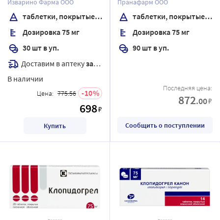
Изварино Фарма ООО
Пранафарм ООО
таблетки, покрытые пленочной оболочкой
таблетки, покрытые пленочной оболочкой
Дозировка 75 мг
Дозировка 75 мг
30 шт в уп.
90 шт в уп.
Доставим в аптеку
завтра
В наличии
Последняя цена:
10
Цена:
775.56
872
.00
₽
698
₽
Сообщить о поступлении
Купить