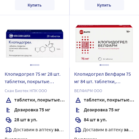
Купить
Купить
Клопидогрел 75 мг 28 шт.
Клопидогрел Велфарм 75
таблетки, покрытые
мг 84 шт. таблетки,
пленочной оболочкой
покрытые пленочной
Скан Биотек НПК ООО
ВЕЛФАРМ ООО
оболочкой
таблетки, покрытые пленочной оболочкой
таблетки, покрытые пленочной оболочкой
Дозировка 75 мг
Дозировка 75 мг
28 шт в уп.
84 шт в уп.
Доставим в аптеку
завтра
Доставим в аптеку
завтра
В наличии
В наличии