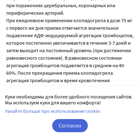
при поражениях церебральных, коронарных или
периферических артерий.
При ежедневном применении клопидогрела в дозе 75 мг
с первого же дня приема отмечается значительное
подавление АДФ-индуцируемой агрегации тромбоцитов,
которое постепенно увеличивается в течение 3-7 дней и
затем выходит на постоянный уровень (при достижении
равновесного состояния). В равновесном состоянии
агрегация тромбоцитов подавляется в среднем на 40-
60%. После прекращения приема клопидогрела
агрегация тромбоцитов и время кровотечения
постепенно возвращаются к исходному уровню в
среднем в течение 5 дней.
Куки необходимы для более удобного посещения сайтов.
Мы используем куки для вашего комфорта!
Узнайте больше про использование cookie.
Особые условия
Согласен
При лечении препаратом Клопидогрел-СЗ, особенно в
течение первых недель терапии и/или после инвазивных
Корзина
Вход / Регистрация