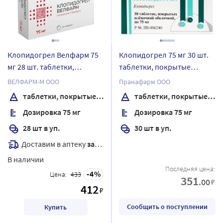
Клопидогрел Велфарм 75
Клопидогрел 75 мг 30 шт.
мг 28 шт. таблетки,
таблетки, покрытые
покрытые пленочной
пленочной оболочкой
ВЕЛФАРМ-М ООО
Пранафарм ООО
оболочкой
таблетки, покрытые пленочной оболочкой
таблетки, покрытые пленочной оболочкой
Дозировка 75 мг
Дозировка 75 мг
28 шт в уп.
30 шт в уп.
Доставим в аптеку
завтра
В наличии
Последняя цена:
4
Цена:
433
351
.00
₽
412
₽
Сообщить о поступлении
Купить