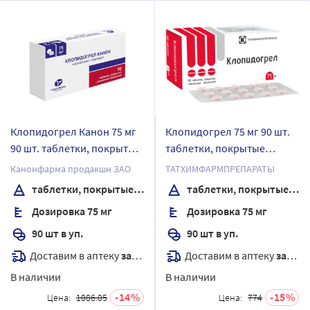
Клопидогрел Канон 75 мг
Клопидогрел 75 мг 90 шт.
90 шт. таблетки, покрытые
таблетки, покрытые
пленочной оболочкой
пленочной оболочкой
Канонфарма продакшн ЗАО
ТАТХИМФАРМПРЕПАРАТЫ
таблетки, покрытые пленочной оболочкой
таблетки, покрытые пленочной оболочкой
Дозировка 75 мг
Дозировка 75 мг
90 шт в уп.
90 шт в уп.
Доставим в аптеку
завтра
Доставим в аптеку
завтра
В наличии
В наличии
14
15
Цена:
1086.05
Цена:
774