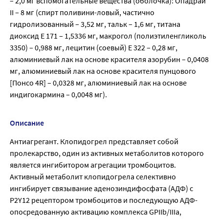
– 2,0 мг вспомогательные вещества (оболочка): Опадрай
II – 8 мг (спирт поливини-ловый, частично
гидролизованный – 3,52 мг, тальк – 1,6 мг, титана
диоксид Е 171 – 1,5336 мг, макрогол (полиэтиленгликоль
3350) – 0,988 мг, лецитин (соевый) Е 322 – 0,28 мг,
алюминиевый лак на основе красителя азорубин – 0,0408
мг, алюминиевый лак на основе красителя пунцового
[Понсо 4R] – 0,0328 мг, алюминиевый лак на основе
индигокармина – 0,0048 мг).
Описание
Антиагрегант. Клопидогрел представляет собой
пролекарство, один из активных метаболитов которого
является ингибитором агрегации тромбоцитов.
Активный метаболит клопидогрела селективно
ингибирует связывание аденозиндифосфата (АДФ) с
P2Y12 рецептором тромбоцитов и последующую АДФ-
опосредованную активацию комплекса GPIIb/IIIa,