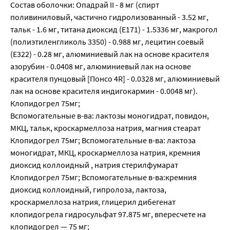
Состав оболочки: Опадрай II - 8 мг (спирт
поливиниловый, частично гидролизованный - 3.52 мг,
тальк - 1.6 мг, титана диоксид (E171) - 1.5336 мг, макрогол
(полиэтиленгликоль 3350) - 0.988 мг, лецитин соевый
(E322) - 0.28 мг, алюминиевый лак на основе красителя
азорубин - 0.0408 мг, алюминиевый лак на основе
красителя пунцовый [Понсо 4R] - 0.0328 мг, алюминиевый
лак на основе красителя индигокармин - 0.0048 мг).
Клопидогрел 75мг;
Вспомогательные в-ва: лактозы моногидрат, повидон,
МКЦ, тальк, кроскармеллоза натрия, магния стеарат
Клопидогрел 75мг; Вспомогательные в-ва: лактоза
моногидрат, МКЦ, кроскармеллоза натрия, кремния
диоксид коллоидный , натрия стерилфумарат
Клопидогрел 75мг; Вспомогательные в-ва:кремния
диоксид коллоидный, гипролоза, лактоза,
кроскармеллоза натрия, глицерил дибегенат
клопидогрела гидросульфат 97.875 мг, впересчете на
клопидогрел — 75 мг;