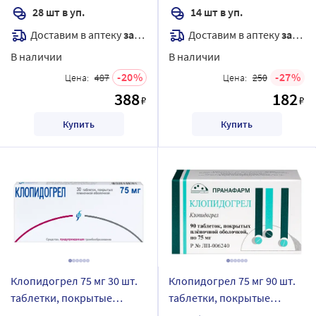
28 шт в уп.
14 шт в уп.
Доставим в аптеку
завтра
Доставим в аптеку
завтра
В наличии
В наличии
20
27
Цена:
487
Цена:
250
388
182
₽
₽
Купить
Купить
Клопидогрел 75 мг 30 шт.
Клопидогрел 75 мг 90 шт.
таблетки, покрытые
таблетки, покрытые
пленочной оболочкой
пленочной оболочкой