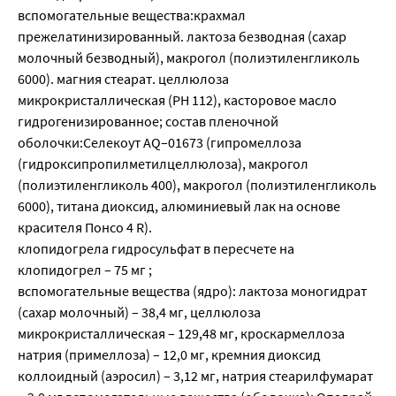
вспомогательные вещества:крахмал
прежелатинизированный. лактоза безводная (сахар
молочный безводный), макрогол (полиэтиленгликоль
6000). магния стеарат. целлюлоза
микрокристаллическая (РН 112), касторовое масло
гидрогенизированное; состав пленочной
оболочки:Селекоут AQ–01673 (гипромеллоза
(гидроксипропилметилцеллюлоза), макрогол
(полиэтиленгликоль 400), макрогол (полиэтиленгликоль
6000), титана диоксид, алюминиевый лак на основе
красителя Понсо 4 R).
клопидогрела гидросульфат в пересчете на
клопидогрел – 75 мг ;
вспомогательные вещества (ядро): лактоза моногидрат
(сахар молочный) – 38,4 мг, целлюлоза
микрокристаллическая – 129,48 мг, кроскармеллоза
натрия (примеллоза) – 12,0 мг, кремния диоксид
коллоидный (аэросил) – 3,12 мг, натрия стеарилфумарат