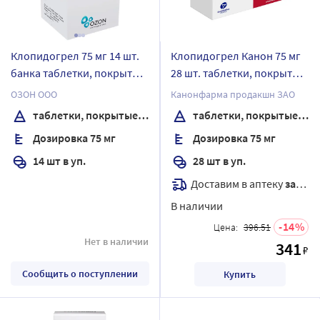
Клопидогрел 75 мг 14 шт.
Клопидогрел Канон 75 мг
банка таблетки, покрытые
28 шт. таблетки, покрытые
пленочной оболочкой
пленочной оболочкой
ОЗОН ООО
Канонфарма продакшн ЗАО
таблетки, покрытые пленочной оболочкой
таблетки, покрытые пленочной оболочкой
Дозировка 75 мг
Дозировка 75 мг
14 шт в уп.
28 шт в уп.
Доставим в аптеку
завтра
В наличии
14
Цена:
396.51
Нет в наличии
341
₽
Сообщить о поступлении
Купить