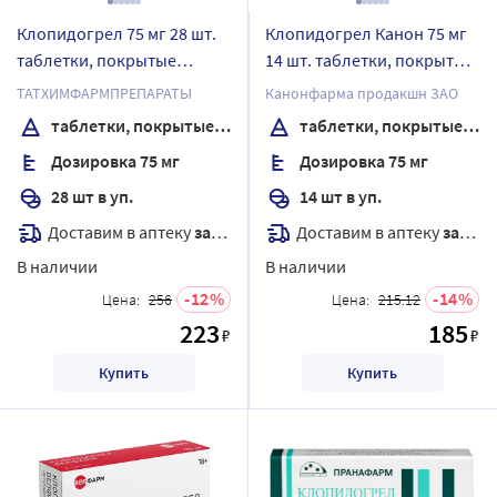
Клопидогрел 75 мг 28 шт.
Клопидогрел Канон 75 мг
таблетки, покрытые
14 шт. таблетки, покрытые
пленочной оболочкой
пленочной оболочкой
ТАТХИМФАРМПРЕПАРАТЫ
Канонфарма продакшн ЗАО
таблетки, покрытые пленочной оболочкой
таблетки, покрытые пленочной оболочкой
Дозировка 75 мг
Дозировка 75 мг
28 шт в уп.
14 шт в уп.
Доставим в аптеку
завтра
Доставим в аптеку
завтра
В наличии
В наличии
12
14
Цена:
256
Цена:
215.12
223
185
₽
₽
Купить
Купить