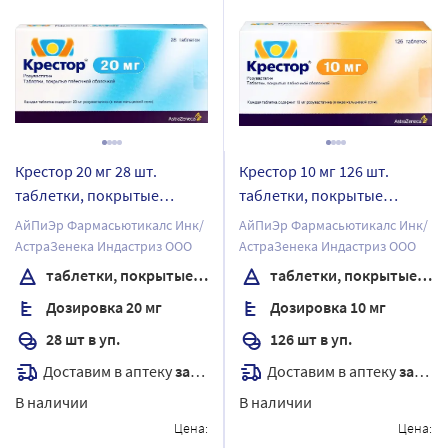
Крестор 20 мг 28 шт.
Крестор 10 мг 126 шт.
таблетки, покрытые
таблетки, покрытые
пленочной оболочкой
пленочной оболочкой
АйПиЭр Фармасьютикалс Инк/
АйПиЭр Фармасьютикалс Инк/
АстраЗенека Индастриз ООО
АстраЗенека Индастриз ООО
таблетки, покрытые пленочной оболочкой
таблетки, покрытые пленочной оболочкой
Дозировка 20 мг
Дозировка 10 мг
28 шт в уп.
126 шт в уп.
Доставим в аптеку
завтра
Доставим в аптеку
завтра
В наличии
В наличии
Цена:
Цена: