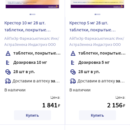
Крестор 10 мг 28 шт.
Крестор 5 мг 28 шт.
таблетки, покрытые
таблетки, покрытые
пленочной оболочкой
пленочной оболочкой
АйПиЭр Фармасьютикалс Инк/
АйПиЭр Фармасьютикалс Инк/
АстраЗенека Индастриз ООО
АстраЗенека Индастриз ООО
таблетки, покрытые пленочной оболочкой
таблетки, покрытые пленочной оболочкой
Дозировка 10 мг
Дозировка 5 мг
28 шт в уп.
28 шт в уп.
Доставим в аптеку
завтра
Доставим в аптеку
завтра
В наличии
В наличии
Цена:
Цена:
1 841
2 156
₽
₽
Купить
Купить