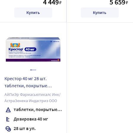
4 449
5 659
₽
₽
Купить
Купить
Крестор 40 мг 28 шт.
таблетки, покрытые
пленочной оболочкой
АйПиЭр Фармасьютикалс Инк/
АстраЗенека Индастриз ООО
таблетки, покрытые пленочной оболочкой
Дозировка 40 мг
28 шт в уп.