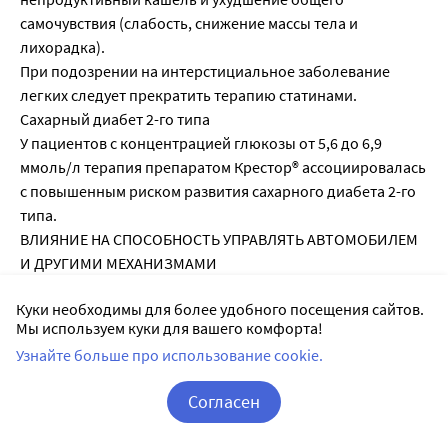
самочувствия (слабость, снижение массы тела и
лихорадка).
При подозрении на интерстициальное заболевание
легких следует прекратить терапию статинами.
Сахарный диабет 2-го типа
У пациентов с концентрацией глюкозы от 5,6 до 6,9
ммоль/л терапия препаратом Крестор® ассоциировалась
с повышенным риском развития сахарного диабета 2-го
типа.
ВЛИЯНИЕ НА СПОСОБНОСТЬ УПРАВЛЯТЬ АВТОМОБИЛЕМ
И ДРУГИМИ МЕХАНИЗМАМИ
Не проводилось исследований по изучению влияния
Куки необходимы для более удобного посещения сайтов.
препарата Крестор® на способность управлять
Мы используем куки для вашего комфорта!
транспортным средством и использовать механизмы.
Узнайте больше про использование cookie.
Следует соблюдать осторожность при управлении
автотранспортом или работе, требующей повышенной
Согласен
концентрации внимания и быстроты психомоторных
реакций (во время терапии может возникать
Корзина
Вход / Регистрация